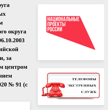
руга
ых
м
го округа
6.10.2003
сийской
, за
м центром
ением
20 № 91 (с