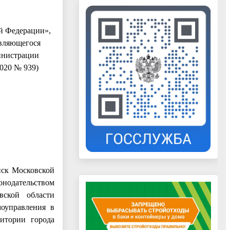
й Федерации»,
являющегося
инистрации
2020 № 939)
нск Московской
онодательством
вской области
оуправления в
ритории города