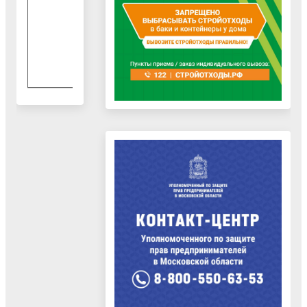
7
.
2
0
2
4