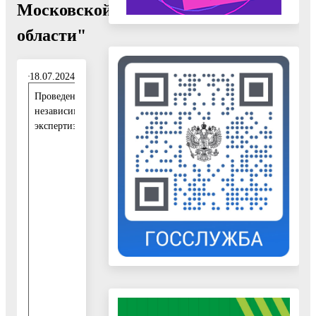
Московской
области"
18.07.2024
Проведение
1
независимой
8
экспертизы:
.
0
7
.
2
0
2
4
-
2
7
.
0