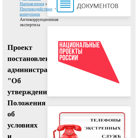
Направления
Противодействие
коррупции
Антикоррупционная
экспертиза
Проект
постановления
администрации
"Об
утверждении
Положения
об
условиях
и