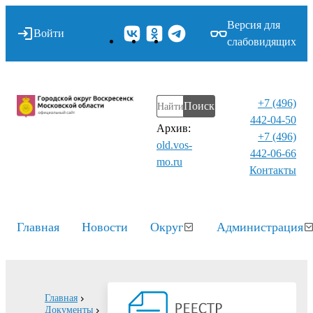
Версия для
Войти
слабовидящих
+7 (496)
Поиск
442-04-50
Архив:
+7 (496)
old.vos-
442-06-66
mo.ru
Контакты⁠
Главная
Новости
Округ
Администрация
Главная
Документы