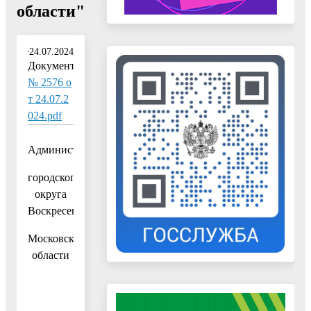
области"
24.07.2024
Документ:
№ 2576 о
т 24.07.2
024.pdf
Администрация
городского
округа
Воскресенск
Московской
области