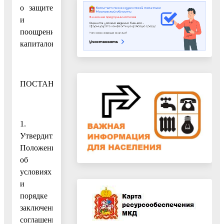
о защите
и
поощрении
капиталовложений»
ПОСТАНОВЛЯЮ:
1.
Утвердить
Положение
об
условиях
и
порядке
заключения
соглашений