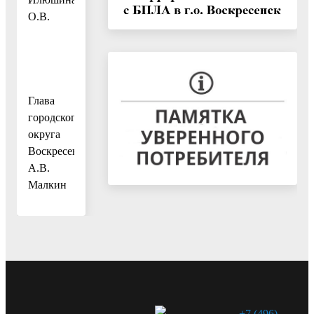
О.В.
Глава
городского
округа
Воскресенск
А.В.
Малкин
+7 (496)