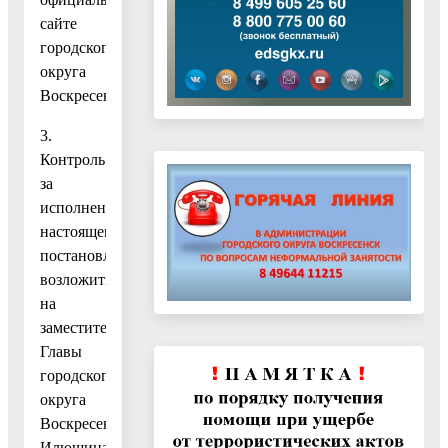
сайте
городского
округа
Воскресенск.
3.
Контроль
за
исполнением
настоящего
постановления
возложить
на
заместителя
Главы
городского
округа
Воскресенск
Илюшина