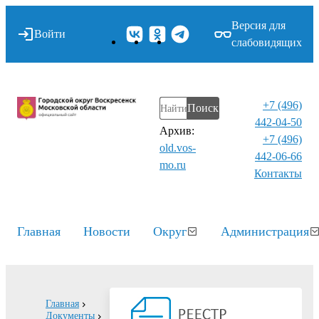
Версия для
Войти
слабовидящих
+7 (496)
Поиск
442-04-50
Архив:
+7 (496)
old.vos-
442-06-66
mo.ru
Контакты⁠
Главная
Новости
Округ
Администрация
Главная
Документы