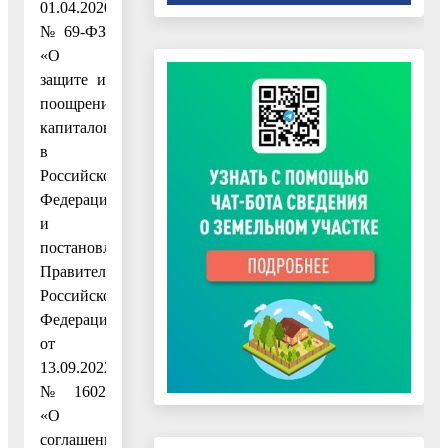
01.04.2020
№ 69-ФЗ
«О
защите и
поощрении
капиталовложений
в
Российской
Федерации»
и
постановлением
Правительства
Российской
Федерации
от
13.09.2022
№ 1602
«О
соглашениях