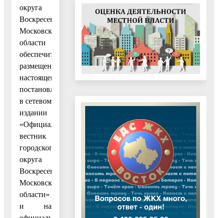
округа
Воскресенск
Московской
области
обеспечить
размещение
настоящего
постановления
в сетевом
издании
«Официальный
вестник
городского
округа
Воскресенск
Московской
области»
и на
официальном