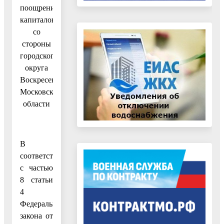
поощрении
капиталовложений
со
стороны
городского
округа
Воскресенск
Московской
области
В
соответствии
с частью
8 статьи
4
Федерального
закона от