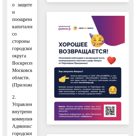
о защите
и
поощрении
капиталовложений
со
стороны
городского
округа
Воскресенск
Московской
области.
(Приложение.)
2.
Управлению
внутренних
коммуникаций
Администрации
городского