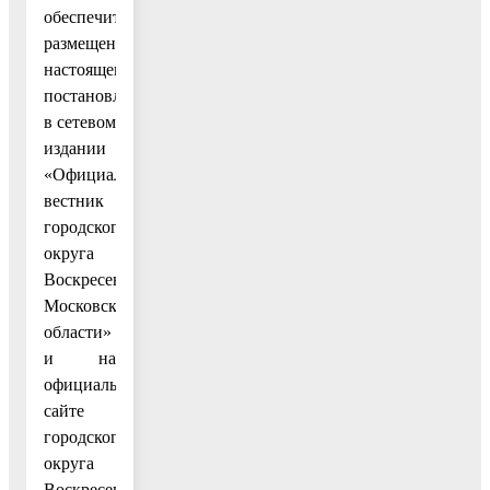
обеспечить
размещение
настоящего
постановления
в сетевом
издании
«Официальный
вестник
городского
округа
Воскресенск
Московской
области»
и на
официальном
сайте
городского
округа
Воскресенск.