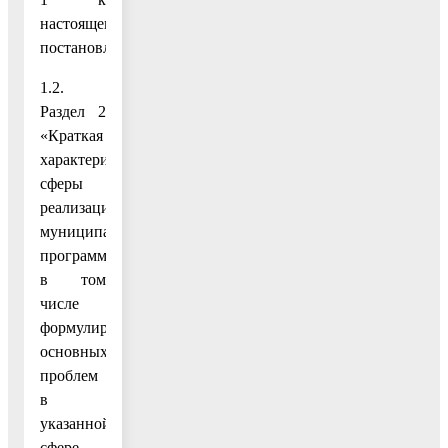
настоящему
постановлению;
1.2.
Раздел 2
«Краткая
характеристика
сферы
реализации
муниципальной
программы,
в том
числе
формулировка
основных
проблем
в
указанной
сфере,