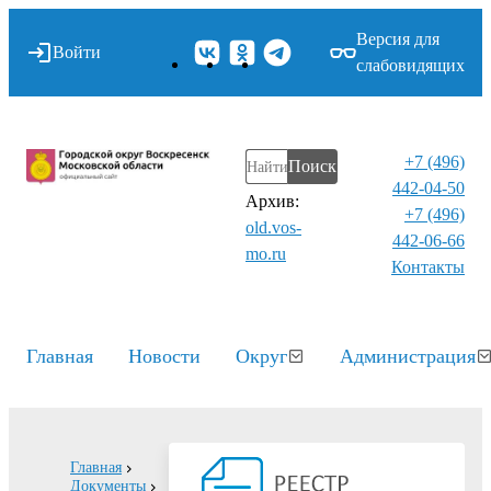
Версия для
Войти
слабовидящих
+7 (496)
Поиск
442-04-50
Архив:
+7 (496)
old.vos-
442-06-66
mo.ru
Контакты⁠
Главная
Новости
Округ
Администрация
Главная
Документы