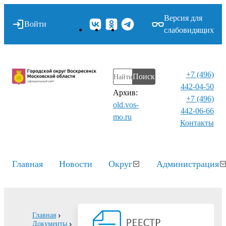
Версия для
Войти
слабовидящих
+7 (496)
Поиск
442-04-50
Архив:
+7 (496)
old.vos-
442-06-66
mo.ru
Контакты⁠
Главная
Новости
Округ
Администрация
Главная
Документы