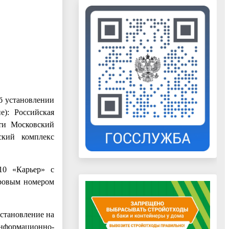
б установлении
е): Российская
ети Московский
ский комплекс
10 «Карьер» с
тровым номером
остановление на
нформационно-