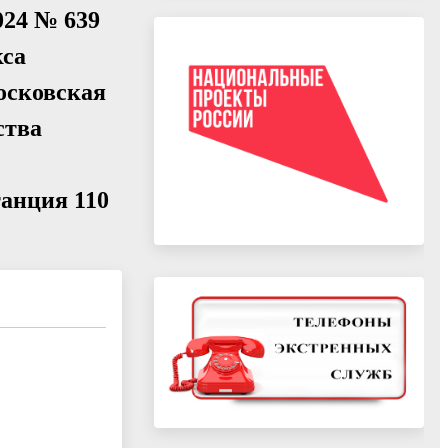
024 № 639
кса
осковская
ства
танция 110