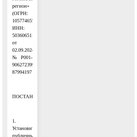
регион»
(ОГРН:
1057746555811,
ИНН:
5036065113)
от
02.09.2024
№ P001-
9062723997-
87994197
ПОСТАНОВЛЯЮ:
1.
Установить
публичный