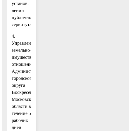
установ-
лении
публичного
сервитута.
4.
Управлению
земельно-
имущественных
отношений
Администрации
городского
округа
Воскресенск
Московской
области в
течение 5
рабочих
дней