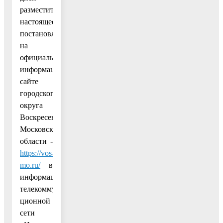
разместить
настоящее
постановление
на
официальном
информационном
сайте
городского
округа
Воскресенск
Московской
области -
https://vos-
mo.ru/
в
информационно-
телекоммуника-
ционной
сети