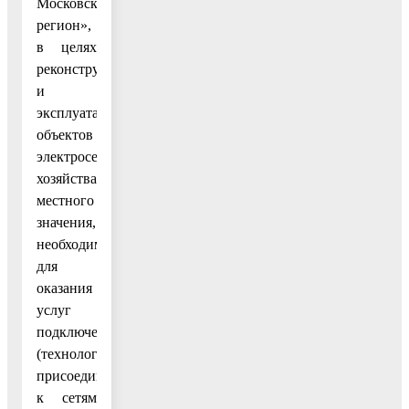
Московский
регион»,
в целях
реконструкции
и
эксплуатации
объектов
электросетевого
хозяйства
местного
значения,
необходимых
для
оказания
услуг
подключения
(технологического
присоединения)
к сетям