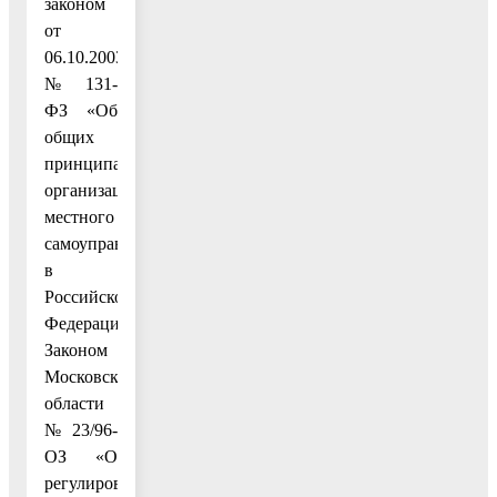
законом
от
06.10.2003
№ 131-
ФЗ «Об
общих
принципах
организации
местного
самоуправления
в
Российской
Федерации»,
Законом
Московской
области
№ 23/96-
ОЗ «О
регулировании