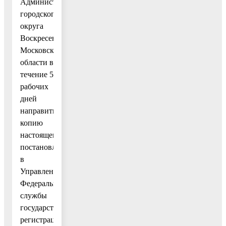
Администрации
городского
округа
Воскресенск
Московской
области в
течение 5
рабочих
дней
направить
копию
настоящего
постановления
в
Управление
Федеральной
службы
государственной
регистрации,