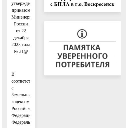
утвержденной
приказом
Минэнерго
России
от 22
декабря
2023 года
№ 31@
В
соответствии
с
Земельным
кодексом
Российской
Федерации,
Федеральным