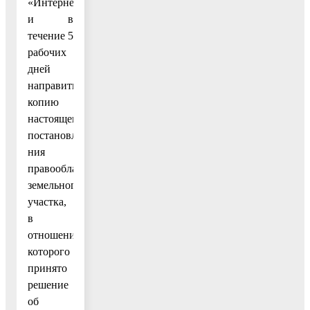
«Интернет»
и в
течение 5
рабочих
дней
направить
копию
настоящего
постановле-
ния
правообладателю
земельного
участка,
в
отношении
которого
принято
решение
об