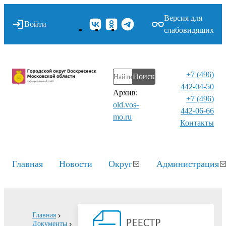
Версия для
Войти
слабовидящих
+7 (496)
Поиск
442-04-50
Архив:
+7 (496)
old.vos-
442-06-66
mo.ru
Контакты⁠
Главная
Новости
Округ
Администрация
Главная
Документы