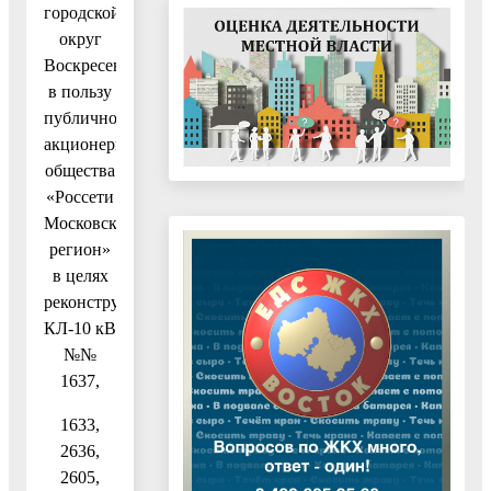
городской
округ
Воскресенск,
в пользу
публичного
акционерного
общества
«Россети
Московский
регион»
в целях
реконструкции
КЛ-10 кВ
№№
1637,
1633,
2636,
2605,