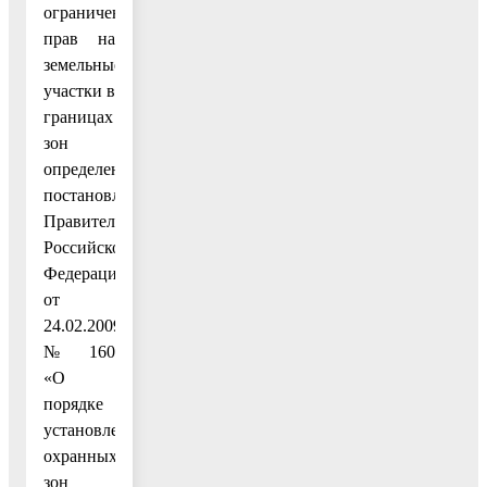
ограничений
прав на
земельные
участки в
границах
зон
определен
постановлением
Правительства
Российской
Федерации
от
24.02.2009
№ 160
«О
порядке
установления
охранных
зон