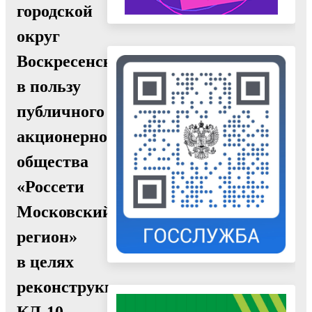
городской
округ
Воскресенск,
в пользу
публичного
акционерного
общества
«Россети
Московский
регион»
в целях
реконструкции
КЛ-10