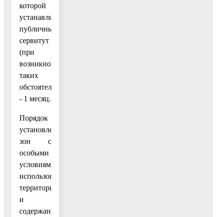
которой
устанавливается
публичный
сервитут
(при
возникновении
таких
обстоятельств)
- 1 месяц.
Порядок
установления
зон с
особыми
условиями
использования
территории
и
содержание