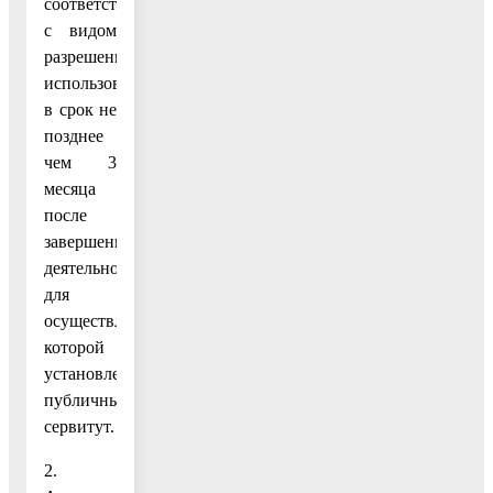
соответствии
с видом
разрешенного
использования,
в срок не
позднее
чем 3
месяца
после
завершения
деятельности,
для
осуществления
которой
установлен
публичный
сервитут.
2.