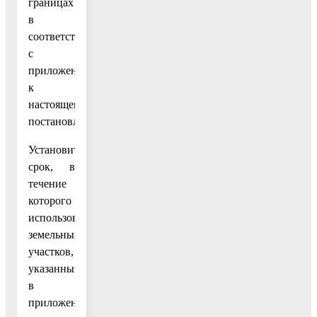
границах
в
соответствии
с
приложением
к
настоящему
постановлению.
Установить
срок, в
течение
которого
использование
земельных
участков,
указанных
в
приложении