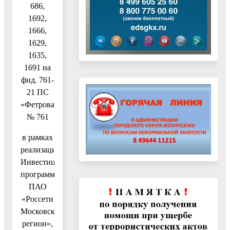
686,
1692,
1666,
1629,
1635,
1691 на
фид. 761-
21 ПС
«Фетровая»
№ 761
в рамках
реализации
Инвестиционной
программы
ПАО
«Россети
Московский
регион»,