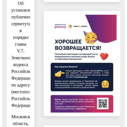
Об
установлении
публичного
сервитута
в
порядке
главы
V.7.
Земельного
кодекса
Российской
Федерации
по адресу
(местоположение):
Российская
Федерация,
Московская
область,