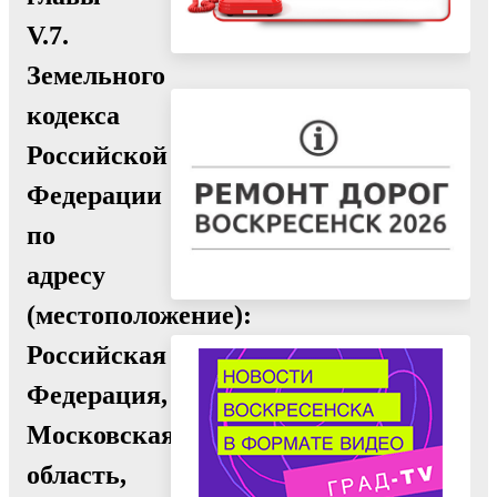
V.7.
Земельного
кодекса
Российской
Федерации
по
адресу
(местоположение):
Российская
Федерация,
Московская
область,