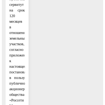
сервитут
на срок
120
месяцев
в
отношении
земельных
участков,
согласно
приложения
к
настоящему
постановлению,
в пользу
публичного
акционерного
общества
«Россети