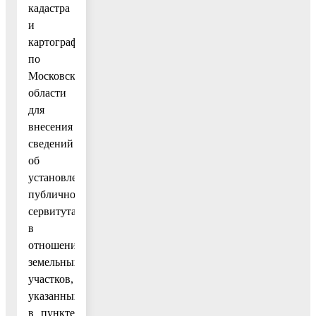
кадастра
и
картографии
по
Московской
области
для
внесения
сведений
об
установлении
публичного
сервитута
в
отношении
земельных
участков,
указанных
в пункте