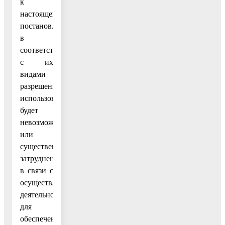
к
настоящему
постановлению,
в
соответствии
с их
видами
разрешенного
использования
будет
невозможно
или
существенно
затруднено
в связи с
осуществлением
деятельности,
для
обеспечения