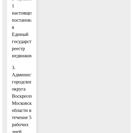
1
настоящего
постановления,
в
Единый
государственный
реестр
недвижимости.
3.
Администрации
городского
округа
Воскресенск
Московской
области в
течение 5
рабочих
дней