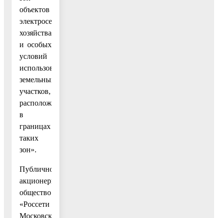
объектов
электросетевого
хозяйства
и особых
условий
использования
земельных
участков,
расположенных
в
границах
таких
зон».
Публичное
акционерное
общество
«Россети
Московский