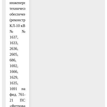
инженерно-
технического
обеспечения
(реконструкции
КЛ-10 кВ
№№
1637,
1633,
2636,
2605,
686,
1692,
1666,
1629,
1635,
1691 на
фид. 761-
21 ПС
«Фетровая»