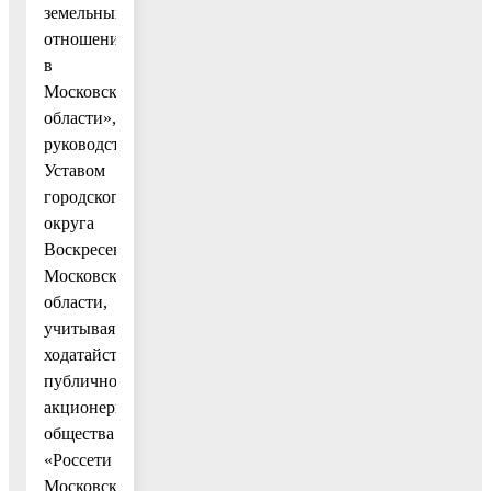
земельных
отношений
в
Московской
области»,
руководствуясь
Уставом
городского
округа
Воскресенск
Московской
области,
учитывая
ходатайство
публичного
акционерного
общества
«Россети
Московский