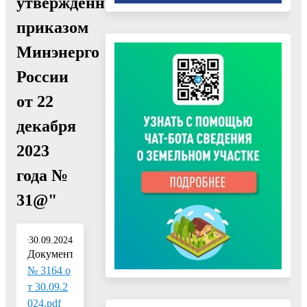
утвержденной
приказом
Минэнерго
России
от 22
декабря
2023
года №
31@"
30.09.2024
Документ:
№ 3164 о
т 30.09.2
024.pdf