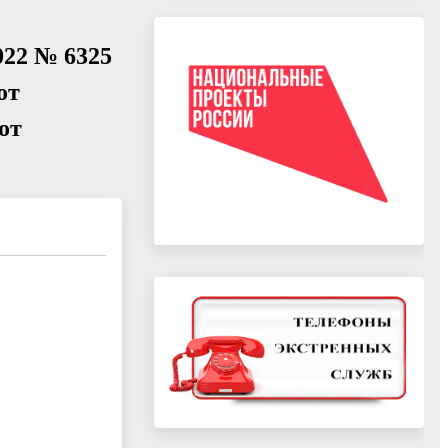
022 № 6325
от
 от