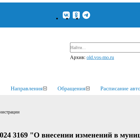
Архив:
old.vos-mo.ru
Направления
Обращения
Расписание авт
нистрации
2024 3169 "О внесении изменений в мун