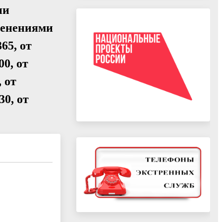
ии
зменениями
365, от
00, от
, от
30, от