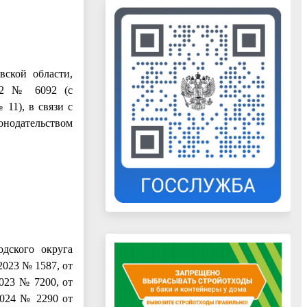
вской области,
022 № 6092 (с
 11), в связи с
онодательством
дского округа
2023 № 1587, от
2023 № 7200, от
.2024 № 2290 от