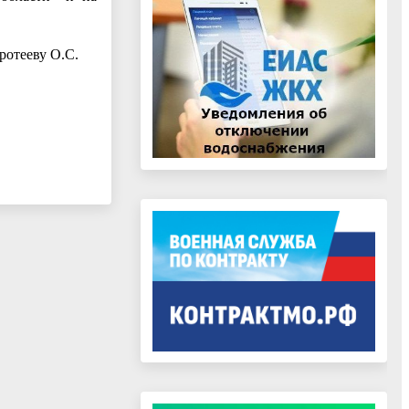
ротееву О.С.