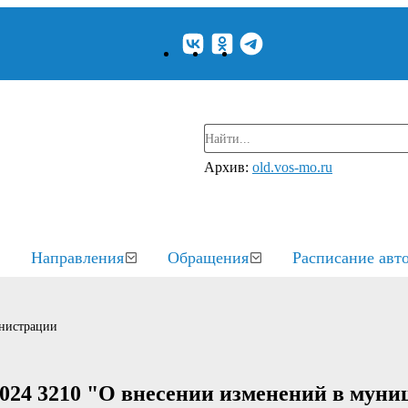
Архив:
old.vos-mo.ru
Направления
Обращения
Расписание авт
нистрации
2024 3210 "О внесении изменений в мун