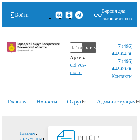
Версия для
Войти
слабовидящих
+7 (496)
Поиск
442-04-50
Архив:
+7 (496)
old.vos-
442-06-66
mo.ru
Контакты⁠
Главная
Новости
Округ
Администрация
Главная
Документы