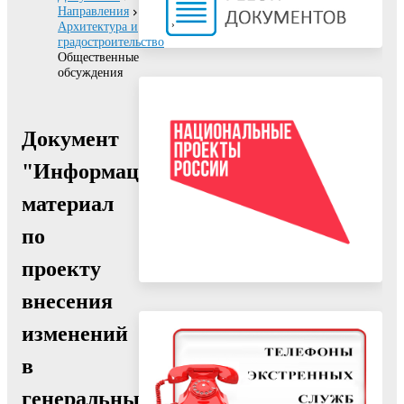
Направления
Архитектура и
градостроительство
Общественные
обсуждения
Документ
"Информационный
материал
по
проекту
внесения
изменений
в
генеральный