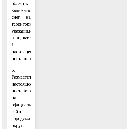
области,
вывозить
снег на
территории,
указанные
в пункте
1
настоящего
постановления.
5.
Разместить
настоящее
постановление
на
официальном
сайте
городского
округа