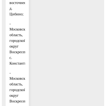
восточнее
д.
Цибино;
-
Московская
область,
городской
округ
Воскресенск,
с.
Константиново;
-
Московская
область,
городской
округ
Воскресенск,