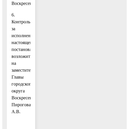
Воскресенск.
6.
Контроль
за
исполнением
настоящего
постановления
возложить
на
заместителя
Главы
городского
округа
Воскресенск
Пирогова
А.В.