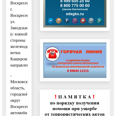
Воскресенск,
г.
Воскресенск,
ул.
Заводская
(с южной
стороны
железнодорожной
ветки
Каширского
направления);
-
Московская
область,
городской
округ
Воскресенск,
автомобильная