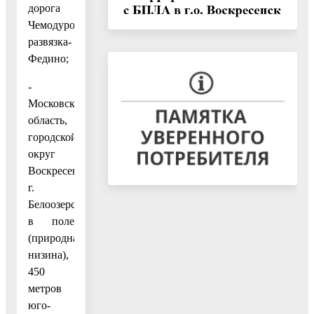
дорога
Чемодуровская
развязка-
Федино;
-
Московская
область,
городской
округ
Воскресенск,
г.
Белоозерский,
в поле
(природная
низина),
450
метров
юго-