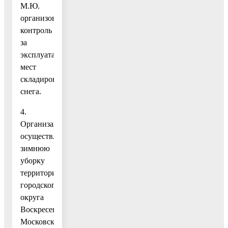
М.Ю.
организовать
контроль
за
эксплуатацией
мест
складирования
снега.
4.
Организациям,
осуществляющим
зимнюю
уборку
территории
городского
округа
Воскресенск
Московской