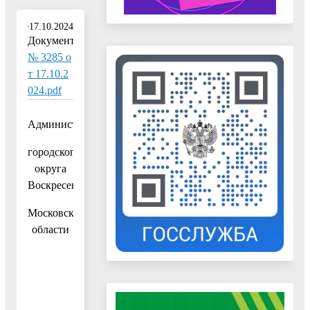
17.10.2024
Документ:
№ 3285 о
т 17.10.2
024.pdf
Администрация
городского
округа
Воскресенск
Московской
области