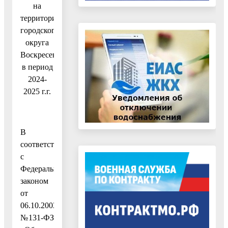
на
территории
городского
округа
Воскресенск
в период
2024-
2025 г.г.
В
соответствии
с
Федеральным
законом
от
06.10.2003
№131-ФЗ