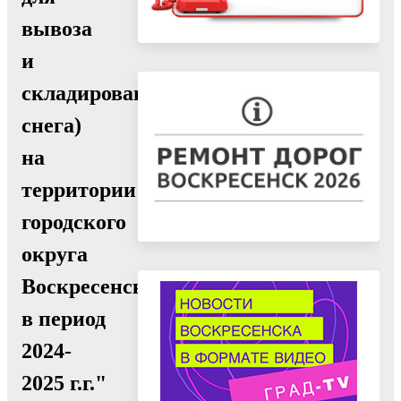
вывоза
и
складирования
снега)
на
территории
городского
округа
Воскресенск
в период
2024-
2025 г.г."