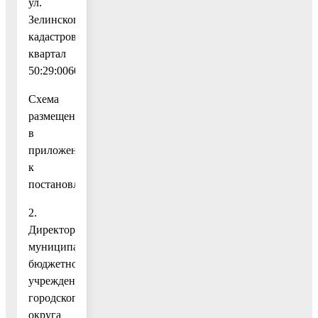
ул.
Зелинского,
кадастровый
квартал
50:29:0060210.
Схема
размещения
в
приложении
к
постановлению.
2.
Директору
муниципального
бюджетного
учреждения
городского
округа