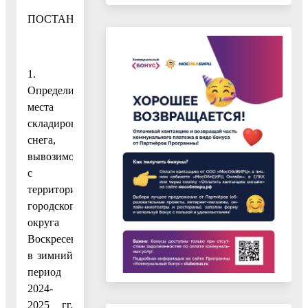
ПОСТАНОВЛЯЮ:
1.
Определить
места
складирования
снега,
вывозимого
с
территории
городского
округа
Воскресенск
в зимний
период
2024-
2025 гг.