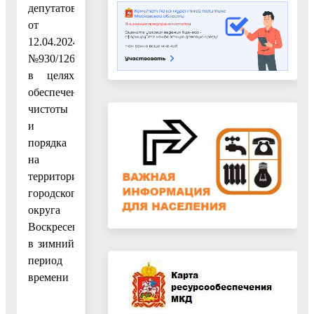
депутатов
от
12.04.2024
№930/126,
в целях
обеспечения
чистоты
и
порядка
на
территории
городского
округа
Воскресенск
в зимний
период
времени