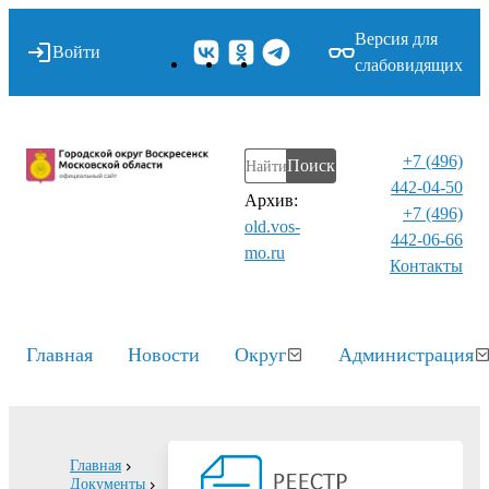
Версия для
Войти
слабовидящих
+7 (496)
Поиск
442-04-50
Архив:
+7 (496)
old.vos-
442-06-66
mo.ru
Контакты⁠
Главная
Новости
Округ
Администрация
Главная
Документы