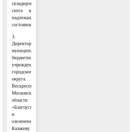
складирования
снега в
надлежащее
состояние.
3.
Директору
муниципального
бюджетного
учреждения
городского
округа
Воскресенск
Московской
области
«Благоустройство
и
озеленение»
Казакову