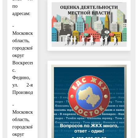
по
адресам:
-
Московская
область,
городской
округ
Воскресенск,
с.
Федино,
ул. 2-я
Производственная;
-
Московская
область,
городской
округ