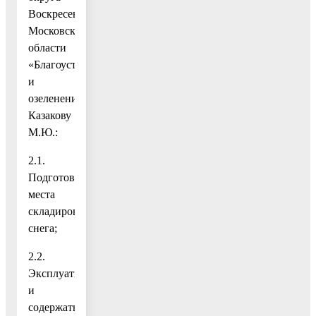
Воскресенск
Московской
области
«Благоустройство
и
озеленение»
Казакову
М.Ю.:
2.1.
Подготовить
места
складирования
снега;
2.2.
Эксплуатировать
и
содержать