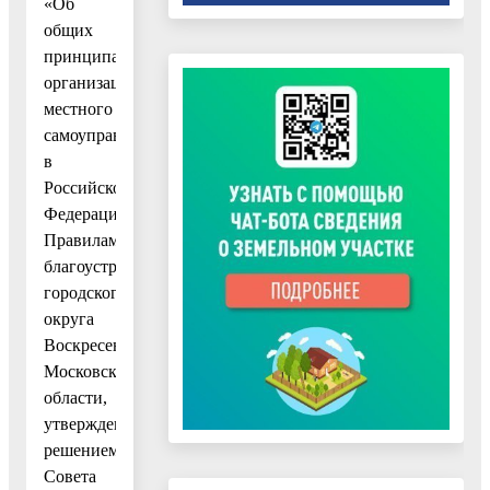
«Об
общих
принципах
организации
местного
самоуправления
в
Российской
Федерации»,
Правилами
благоустройства
городского
округа
Воскресенск
Московской
области,
утвержденными
решением
Совета