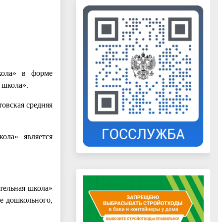
школа» в форме
 школа».
овская средняя
кола» является
тельная школа»
е дошкольного,