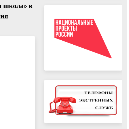
я школа» в
ния