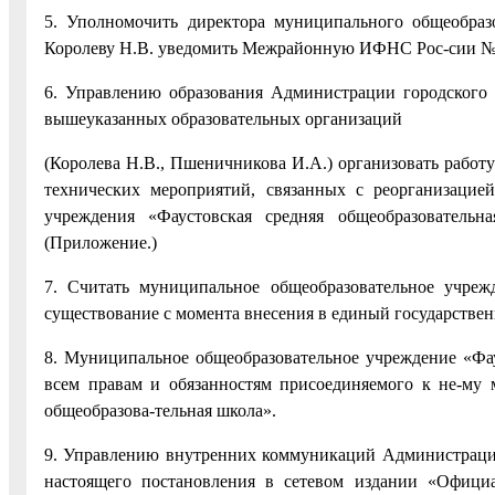
5. Уполномочить директора муниципального общеобразо
Королеву Н.В. уведомить Межрайонную ИФНС Рос-сии № 1
6. Управлению образования Администрации городского 
вышеуказанных образовательных организаций
(Королева Н.В., Пшеничникова И.А.) организовать работ
технических мероприятий, связанных с реорганизацие
учреждения «Фаустовская средняя общеобразовательн
(Приложение.)
7. Считать муниципальное общеобразовательное учреж
существование с момента внесения в единый государстве
8. Муниципальное общеобразовательное учреждение «Фау
всем правам и обязанностям присоединяемого к не-му 
общеобразова-тельная школа».
9. Управлению внутренних коммуникаций Администрации
настоящего постановления в сетевом издании «Официа