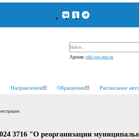
Архив:
old.vos-mo.ru
Направления
Обращения
Расписание авт
нистрации
2024 3716 "О реорганизации муниципаль