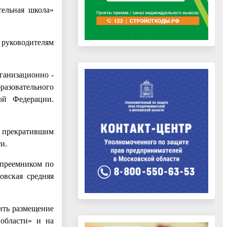
тельная школа»
 руководителям
ганизационно -
разовательного
ой Федерации.
» прекратившим
и.
опреемником по
овская средняя
ить размещение
 области» и на