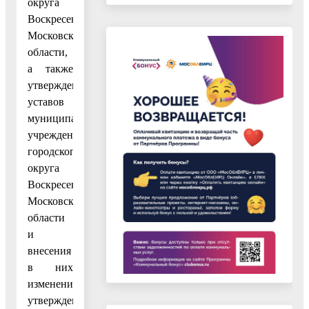
округа
Воскресенск
Московской
области,
а также
утверждения
уставов
муниципальных
учреждений
городского
округа
Воскресенск
Московской
области
и
внесения
в них
изменений,
утвержденным