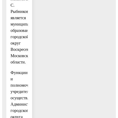
С.
Рыбникова»
является
муниципальное
образование
городской
округ
Воскресенск
Московской
области.
Функции
и
полномочия
учредителя
осуществляет
Администрация
городского
округа