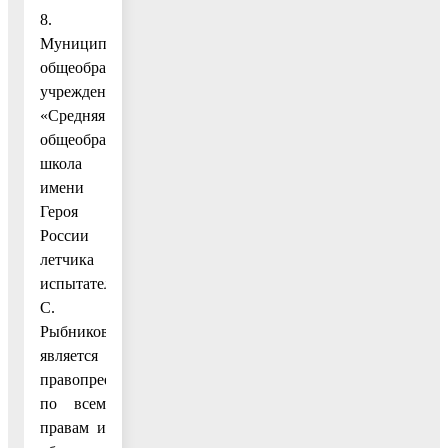
8.
Муниципальное
общеобразовательное
учреждение
«Средняя
общеобразовательная
школа
имени
Героя
России
летчика
испытателя
С.
Рыбникова»
является
правопреемником
по всем
правам и