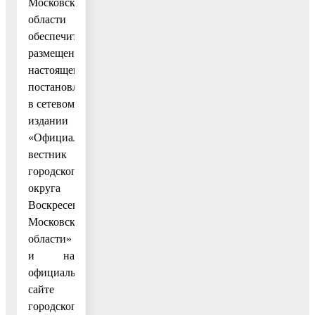
Московской
области
обеспечить
размещение
настоящего
постановления
в сетевом
издании
«Официальный
вестник
городского
округа
Воскресенск
Московской
области»
и на
официальном
сайте
городского