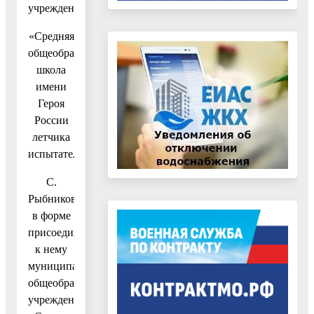
учреждения
«Средняя
общеобразовательная
школа
имени
Героя
России
летчика
испытателя
С.
Рыбникова»
в форме
присоединения
к нему
муниципального
общеобразовательного
учреждения