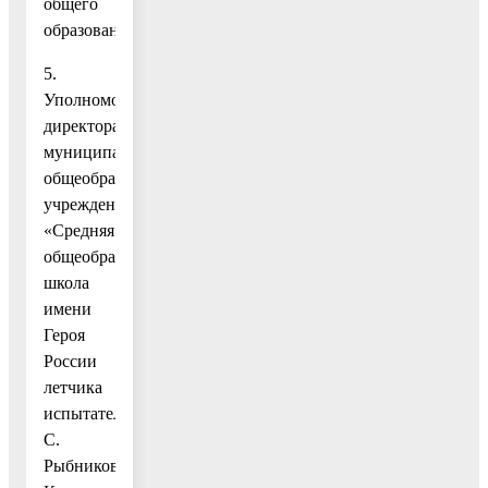
общего
образования.
5.
Уполномочить
директора
муниципального
общеобразовательного
учреждения
«Средняя
общеобразовательная
школа
имени
Героя
России
летчика
испытателя
С.
Рыбникова»