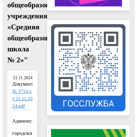
общеобразовательного
учреждения
«Средняя
общеобразовательная
школа
№ 2»"
21.11.2024
Документ:
№ 3714 о
т 21.11.20
24.pdf
Администрация
городского