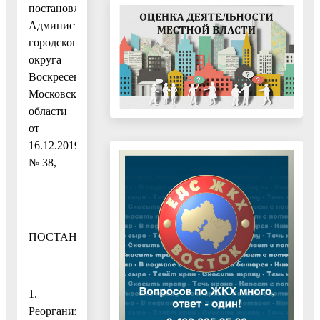
постановлением
Администрации
городского
округа
Воскресенск
Московской
области
от
16.12.2019
№ 38,
ПОСТАНОВЛЯЮ:
1.
Реорганизовать