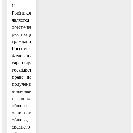
С.
Рыбникова»
является
обеспечение
реализации
гражданами
Российской
Федерации
гарантированного
государством
права на
получение
дошкольного,
начального
общего,
основного
общего,
среднего