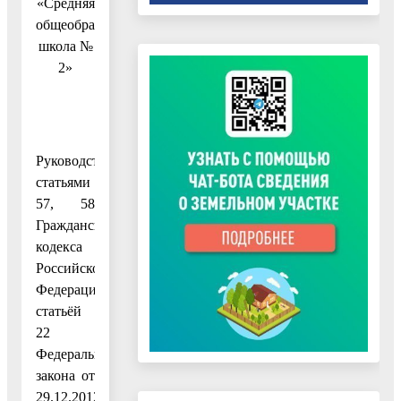
«Средняя
общеобразовательная
школа №
2»
Руководствуясь
статьями
57, 58
Гражданского
кодекса
Российской
Федерации,
статьёй
22
Федерального
закона от
29.12.2012