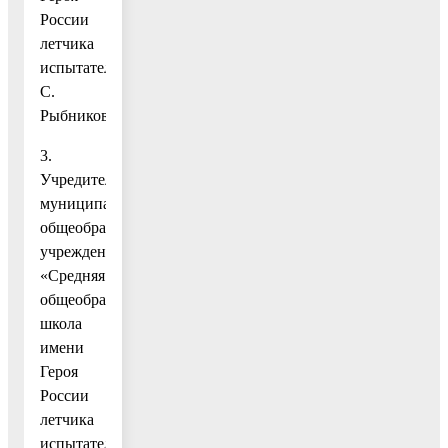
России
летчика
испытателя
С.
Рыбникова».
3.
Учредителем
муниципального
общеобразовательного
учреждения
«Средняя
общеобразовательная
школа
имени
Героя
России
летчика
испытателя