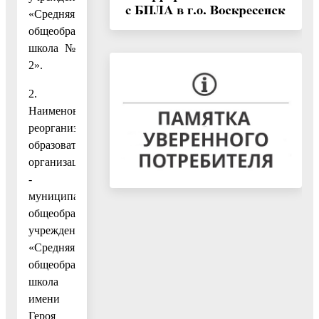
«Средняя
общеобразовательная
школа №
2».
2.
Наименование
реорганизуемой
образовательной
организации
-
муниципальное
общеобразовательное
учреждение
«Средняя
общеобразовательная
школа
имени
Героя