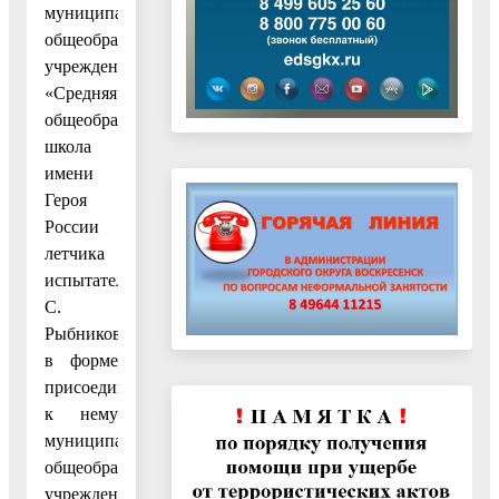
муниципальное
общеобразовательное
учреждение
«Средняя
общеобразовательная
школа
имени
Героя
России
летчика
испытателя
С.
Рыбникова»
в форме
присоединения
к нему
муниципального
общеобразовательного
учреждения