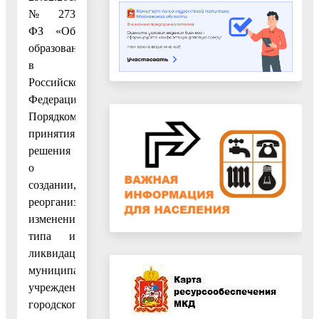
№ 273
ФЗ «Об
образовании
в
Российской
Федерации»,
Порядком
принятия
решения
о
создании,
реорганизации,
изменения
типа и
ликвидации
муниципальных
учреждений
городского