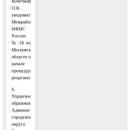
Кочеткову
О.К.
уведомить
Межрайонную
ИФНС
России
№ 18 по
Московской
области о
начале
процедуры
реорганизации.
6.
Управлению
образования
Администрации
городского
округа