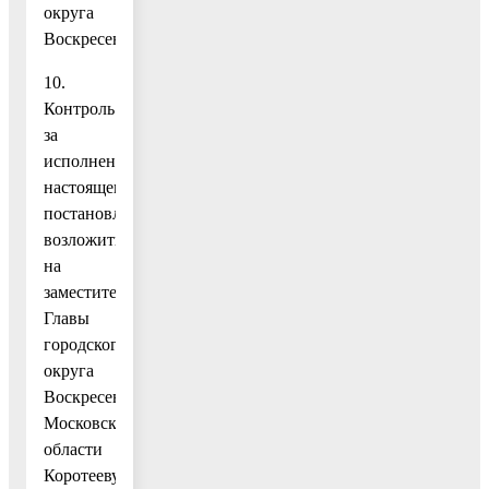
округа
Воскресенск.
10.
Контроль
за
исполнением
настоящего
постановления
возложить
на
заместителя
Главы
городского
округа
Воскресенск
Московской
области
Коротееву