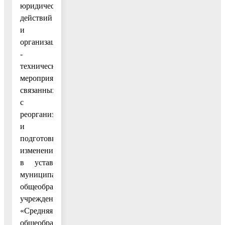
юридических
действий
и
организационно
-
технических
мероприятий,
связанных
с
реорганизацией
и
подготовкой
изменений
в устав
муниципального
общеобразовательного
учреждения
«Средняя
общеобразовательная