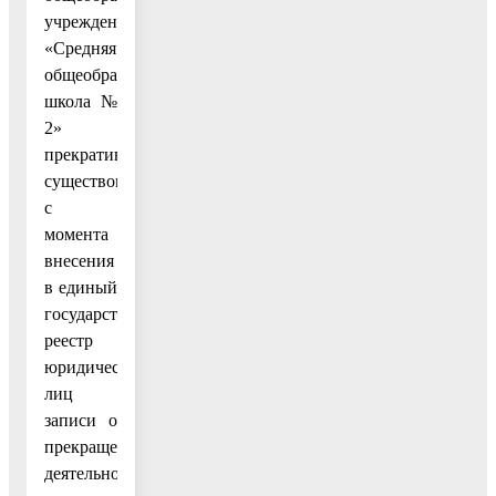
учреждение
«Средняя
общеобразовательная
школа №
2»
прекратившим
существование
с
момента
внесения
в единый
государственный
реестр
юридических
лиц
записи о
прекращении
деятельности.