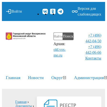
Версия для
Войти
слабовидящих
+7 (496)
Поиск
442-04-50
Архив:
+7 (496)
old.vos-
442-06-66
mo.ru
Контакты⁠
Главная
Новости
Округ
Администрация
Главная
Документы