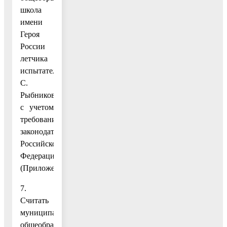
школа
имени
Героя
России
летчика
испытателя
С.
Рыбникова»
с учетом
требований
законодательства
Российской
Федерации.
(Приложение.)
7.
Считать
муниципальное
общеобразовательное