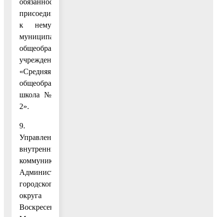
обязанностям
присоединяемого
к нему
муниципального
общеобразовательного
учреждения
«Средняя
общеобразовательная
школа №
2».
9.
Управлению
внутренних
коммуникаций
Администрации
городского
округа
Воскресенск