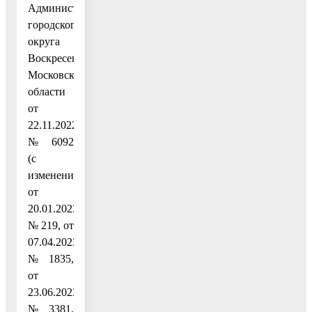
Администрации
городского
округа
Воскресенск
Московской
области
от
22.11.2022
№ 6092
(с
изменениями
от
20.01.2023
№ 219, от
07.04.2023
№ 1835,
от
23.06.2023
№ 3381,