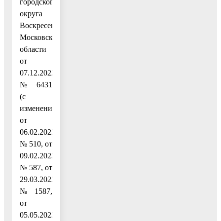
городского
округа
Воскресенск
Московской
области
от
07.12.2022
№ 6431
(с
изменениями
от
06.02.2023
№ 510, от
09.02.2023
№ 587, от
29.03.2023
№ 1587,
от
05.05.2023