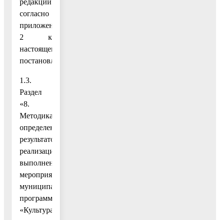
редакции
согласно
приложению
2 к
настоящему
постановлению;
1.3.
Раздел
«8.
Методика
определения
результатов
реализации
выполнения
мероприятий
муниципальной
программы
«Культура