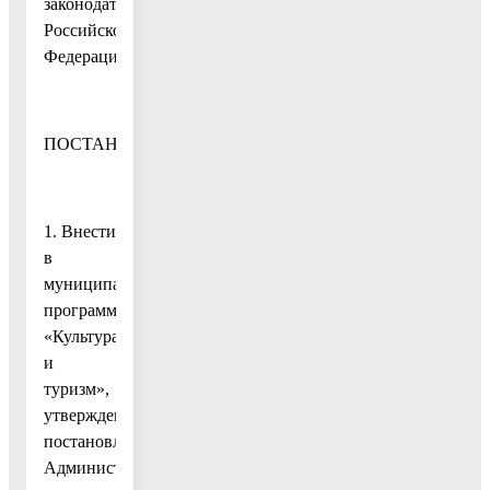
законодательством
Российской
Федерации,
ПОСТАНОВЛЯЮ:
1. Внести
в
муниципальную
программу
«Культура
и
туризм»,
утвержденную
постановлением
Администрации