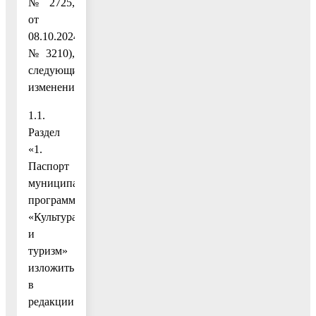
№ 2725,
от
08.10.2024
№ 3210),
следующие
изменения:
1.1.
Раздел
«1.
Паспорт
муниципальной
программы
«Культура
и
туризм»
изложить
в
редакции