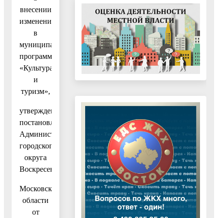
внесении
изменений
в
муниципальную
программу
«Культура
и
туризм»,
утвержденную
постановлением
Администрации
городского
округа
Воскресенск
Московской
области
от