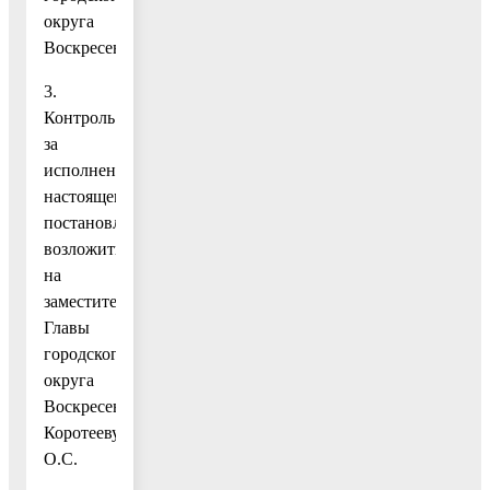
округа
Воскресенск.
3.
Контроль
за
исполнением
настоящего
постановления
возложить
на
заместителя
Главы
городского
округа
Воскресенск
Коротееву
О.С.