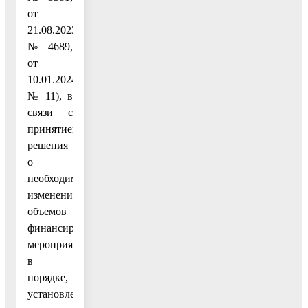
от
21.08.2023
№ 4689,
от
10.01.2024
№ 11), в
связи с
принятием
решения
о
необходимости
изменений
объемов
финансирования
мероприятий
в
порядке,
установленном