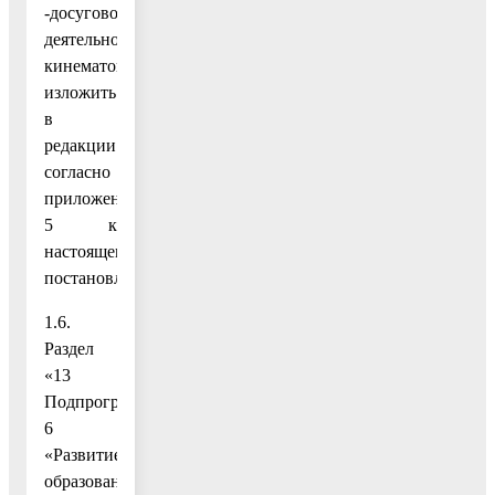
-досуговой
деятельности,
кинематографии»
изложить
в
редакции
согласно
приложению
5 к
настоящему
постановлению;
1.6.
Раздел
«13
Подпрограмма
6
«Развитие
образования