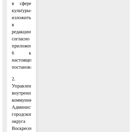
в сфере
культуры»
изложить
в
редакции
согласно
приложению
6 к
настоящему
постановлению.
2.
Управлению
внутренних
коммуникаций
Администрации
городского
округа
Воскресенск