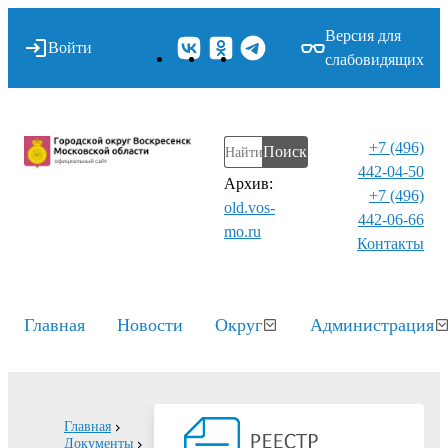
Версия для
Войти
слабовидящих
+7 (496)
Поиск
442-04-50
Архив:
+7 (496)
old.vos-
442-06-66
mo.ru
Контакты⁠
Главная
Новости
Округ
Администрация
Главная
Документы