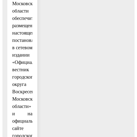
Московской
области
обеспечить
размещение
настоящего
постановления
в сетевом
издании
«Официальный
вестник
городского
округа
Воскресенск
Московской
области»
и на
официальном
сайте
городского