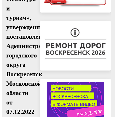
и
туризм»,
утвержденную
постановлением
Администрации
городского
округа
Воскресенск
Московской
области
от
07.12.2022