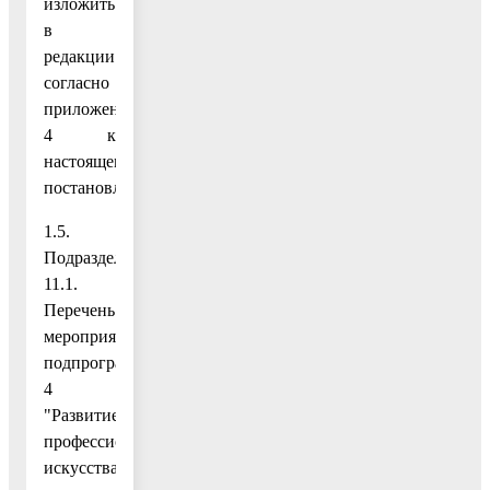
изложить
в
редакции
согласно
приложению
4 к
настоящему
постановлению;
1.5.
Подраздел
11.1.
Перечень
мероприятий
подпрограммы
4
"Развитие
профессионального
искусства,