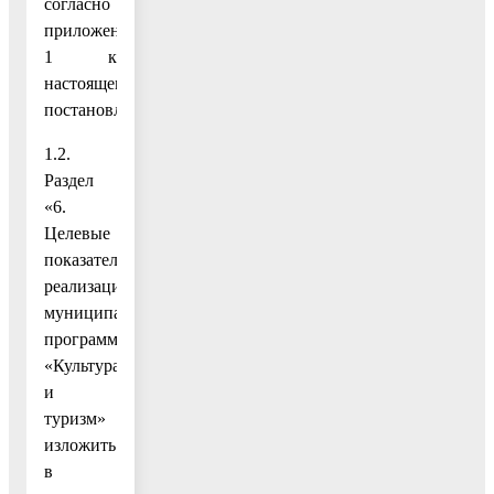
согласно
приложению
1 к
настоящему
постановлению;
1.2.
Раздел
«6.
Целевые
показатели
реализации
муниципальной
программы
«Культура
и
туризм»
изложить
в