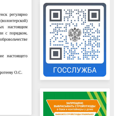
енск регулярно
волонтерской)
ных настоящим
ии с порядком,
обровольчестве
ие настоящего
ротееву О.С.