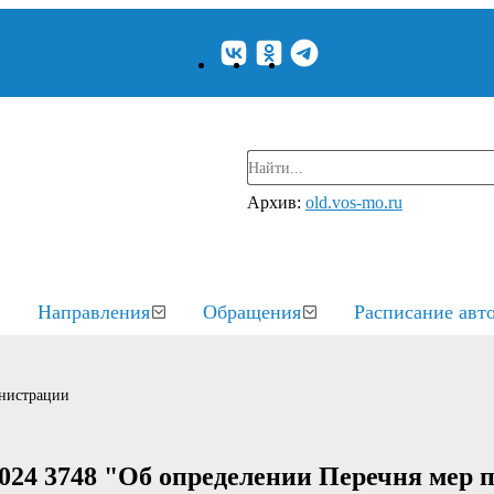
Архив:
old.vos-mo.ru
Направления
Обращения
Расписание авт
нистрации
024 3748 "Об определении Перечня мер 