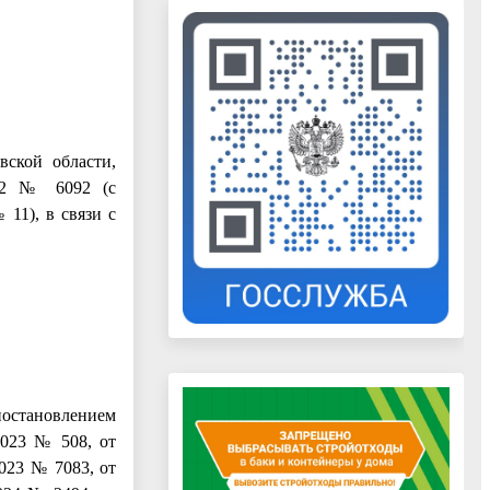
вской области,
022 № 6092 (с
 11), в связи с
остановлением
2023 № 508, от
2023 № 7083, от