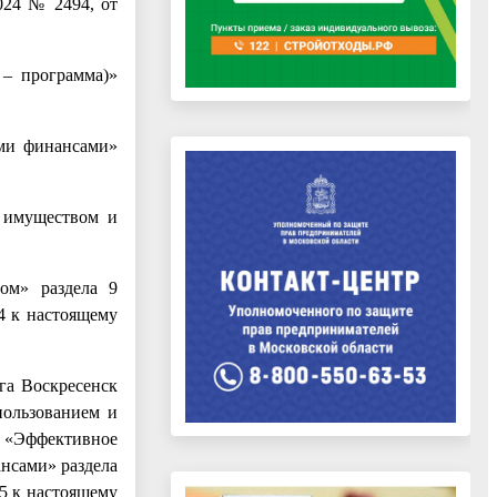
2024 № 2494, от
 – программа)»
ыми финансами»
е имуществом и
ом» раздела 9
4 к настоящему
га Воскресенск
пользованием и
 «Эффективное
нсами» раздела
5 к настоящему