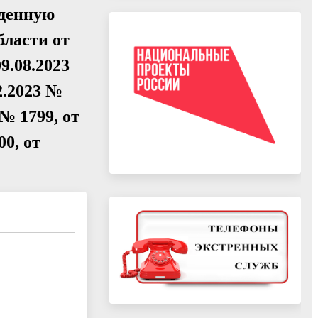
жденную
бласти от
9.08.2023
12.2023 №
 № 1799, от
00, от