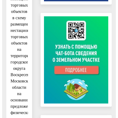
торговых
объектов
в схему
размещения
нестационарных
торговых
объектов
на
территории
городского
округа
Воскресенск
Московской
области
на
основании
предложений
физических,