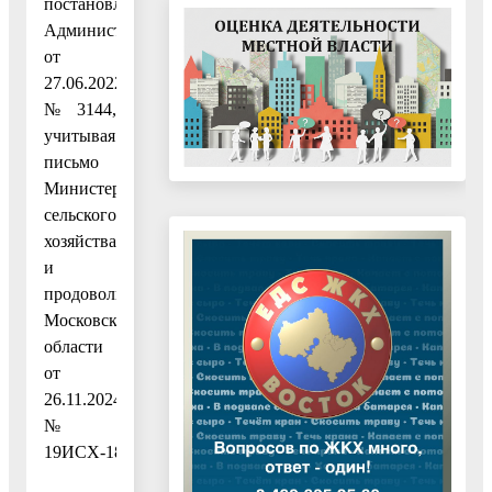
постановлением
Администрации
от
27.06.2022
№ 3144,
учитывая
письмо
Министерства
сельского
хозяйства
и
продовольствия
Московской
области
от
26.11.2024
№
19ИСХ-18744,