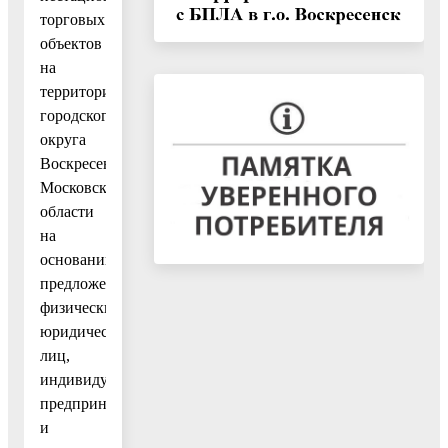
торговых
объектов
на
территории
городского
округа
Воскресенск
Московской
области
на
основании
предложений
физических,
юридических
лиц,
индивидуальных
предпринимателей
и