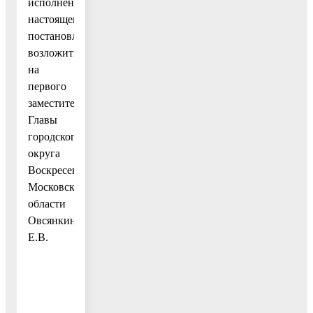
исполнением
настоящего
постановления
возложить
на
первого
заместителя
Главы
городского
округа
Воскресенск
Московской
области
Овсянкину
Е.В.