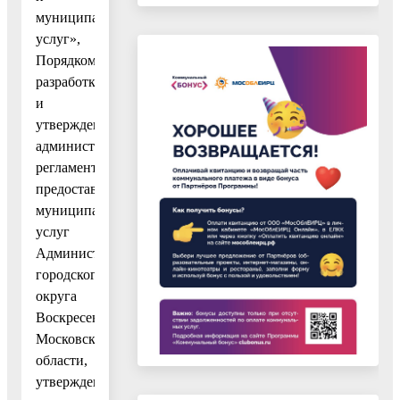
муниципальных
услуг»,
Порядком
разработки
и
утверждения
административных
регламентов
предоставления
муниципальных
услуг
Администрации
городского
округа
Воскресенск
Московской
области,
утвержденным