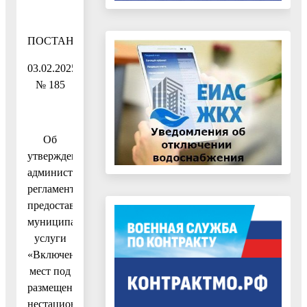
ПОСТАНОВЛЕНИЕ
03.02.2025
№ 185
Об
утверждении
административного
регламента
предоставления
муниципальной
услуги
«Включение
мест под
размещение
нестационарных