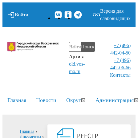
Версия для
Войти
слабовидящих
+7 (496)
Поиск
442-04-50
Архив:
+7 (496)
old.vos-
442-06-66
mo.ru
Контакты⁠
Главная
Новости
Округ
Администрация
Главная
Документы