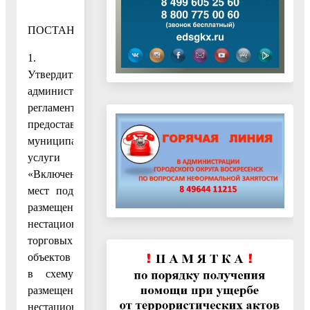
ПОСТАНОВЛЯЮ:
1.
Утвердить
административный
регламент
предоставления
муниципальной
услуги
«Включение
мест под
размещение
нестационарных
торговых
объектов
в схему
размещения
нестационарных