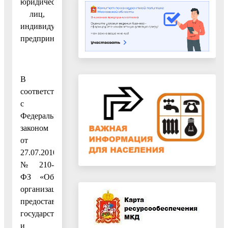
юридических
лиц,
индивидуальных
предпринимателей»
В
соответствии
с
Федеральным
законом
от
27.07.2010
№ 210-
ФЗ «Об
организации
предоставления
государственных
и