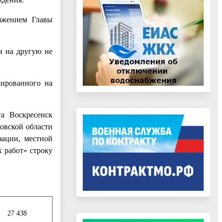
яжением Главы
и на другую не
ированного на
а Воскресенск
овской области
зации, местной
 работ» строку
27 438