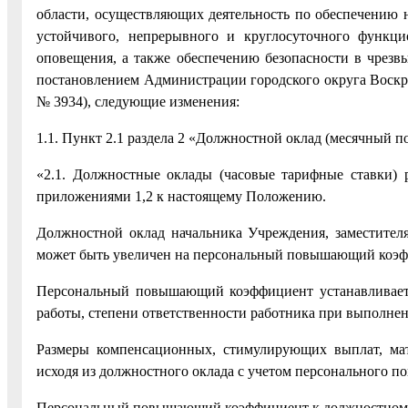
области, осуществляющих деятельность по обеспечению н
устойчивого, непрерывного и круглосуточного функци
оповещения, а также обеспечению безопасности в чрезв
постановлением Администрации городского округа Воскре
№ 3934), следующие изменения:
1.1. Пункт 2.1 раздела 2 «Должностной оклад (месячный п
«2.1. Должностные оклады (часовые тарифные ставки) 
приложениями 1,2 к настоящему Положению.
Должностной оклад начальника Учреждения, заместител
может быть увеличен на персональный повышающий коэф
Персональный повышающий коэффициент устанавливается
работы, степени ответственности работника при выполнени
Размеры компенсационных, стимулирующих выплат, ма
исходя из должностного оклада с учетом персонального 
Персональный повышающий коэффициент к должностному 