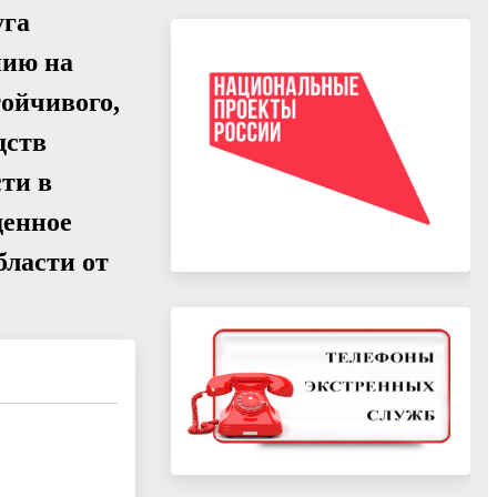
уга
нию на
тойчивого,
дств
ти в
денное
бласти от