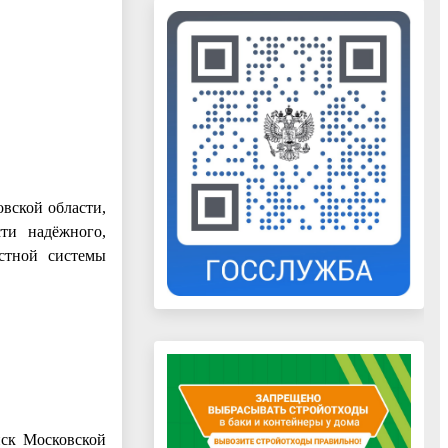
вской области,
ти надёжного,
естной системы
нск Московской