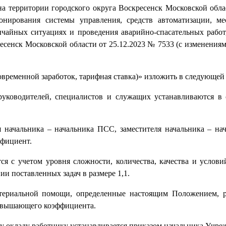
а территории городского округа Воскресенск Московской обла
онирования системы управления, средств автоматизации, м
ычайных ситуациях и проведения аварийно-спасательных работ
сенск Московской области от 25.12.2023 № 7533 (с изменениями
овременной заработок, тарифная ставка)» изложить в следующей
руководителей, специалистов и служащих устанавливаются в 
я начальника – начальника ПСС, заместителя начальника – н
фициент.
 с учетом уровня сложности, количества, качества и услов
и поставленных задач в размере 1,1.
териальной помощи, определенные настоящим Положением, р
повышающего коэффициента.
окладу работнику устанавливается приказом начальника Учре