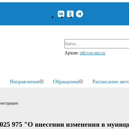
Архив:
old.vos-mo.ru
Направления
Обращения
Расписание авт
нистрации
2025 975 "О внесении изменения в муни