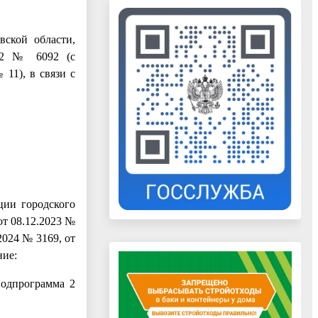
вской области,
022 № 6092 (с
 11), в связи с
ции городского
от 08.12.2023 №
.2024 № 3169, от
ние:
Подпрограмма 2