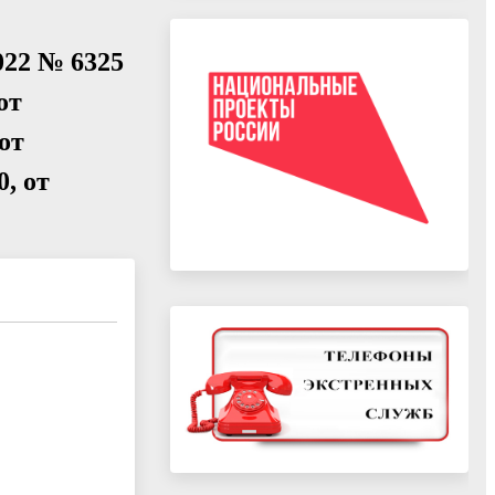
022 № 6325
от
 от
0, от