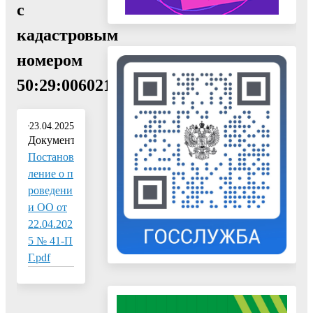
с
кадастровым
номером
50:29:0060211:24"
23.04.2025
Документ:
Постанов
ление о п
роведени
и ОО от
22.04.202
5 № 41-П
Г.pdf