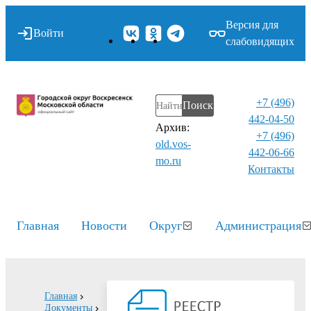
Версия для
Войти
слабовидящих
+7 (496)
Поиск
442-04-50
Архив:
+7 (496)
old.vos-
442-06-66
mo.ru
Контакты⁠
Главная
Новости
Округ
Администрация
Главная
Документы