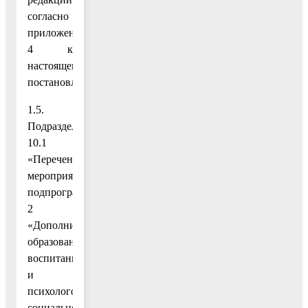
согласно
приложению
4 к
настоящему
постановлению;
1.5.
Подраздел
10.1
«Перечень
мероприятий
подпрограммы
2
«Дополнительное
образование,
воспитание
и
психолого-
социальное