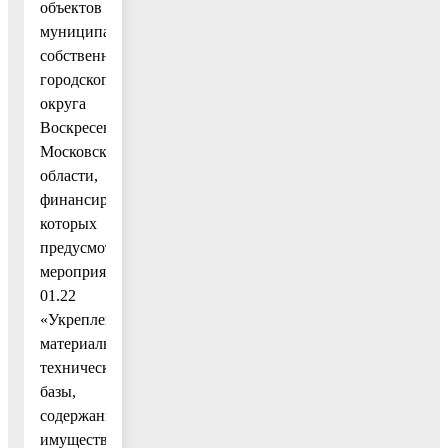
объектов
муниципальной
собственности
городского
округа
Воскресенск
Московской
области,
финансирование
которых
предусмотрено
мероприятием
01.22
«Укрепление
материально-
технической
базы,
содержание
имущества