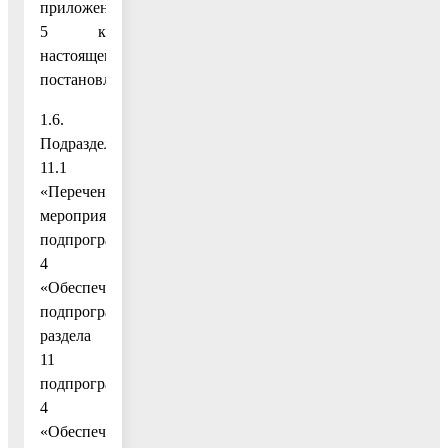
приложению
5 к
настоящему
постановлению;
1.6.
Подраздел
11.1
«Перечень
мероприятий
подпрограммы
4
«Обеспечивающая
подпрограмма»
раздела
11
подпрограммы
4
«Обеспечивающая