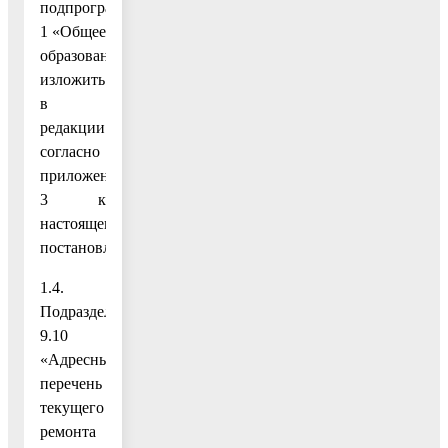
подпрограммы
1 «Общее
образование»
изложить
в
редакции
согласно
приложению
3 к
настоящему
постановлению;
1.4.
Подраздел
9.10
«Адресный
перечень
текущего
ремонта