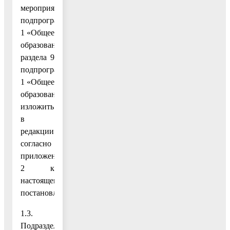
мероприятий
подпрограммы
1 «Общее
образование»
раздела 9
подпрограммы
1 «Общее
образование»
изложить
в
редакции
согласно
приложению
2 к
настоящему
постановлению;
1.3.
Подраздел