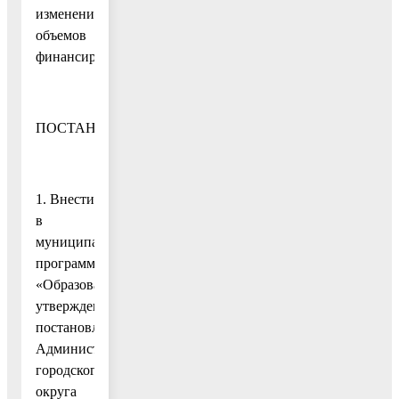
изменением
объемов
финансирования
ПОСТАНОВЛЯЮ:
1. Внести
в
муниципальную
программу
«Образование»,
утвержденную
постановлением
Администрации
городского
округа