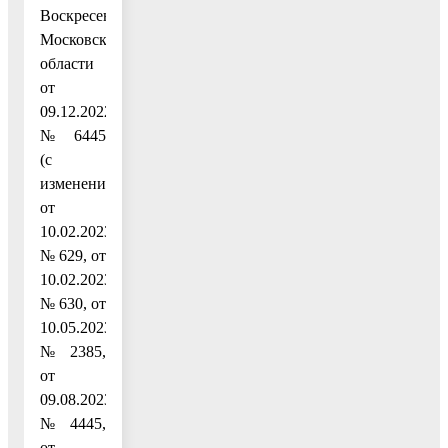
Воскресенск
Московской
области
от
09.12.2022
№ 6445
(с
изменениями
от
10.02.2023
№ 629, от
10.02.2023
№ 630, от
10.05.2023
№ 2385,
от
09.08.2023
№ 4445,
от