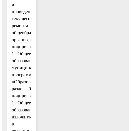
и
проведение
текущего
ремонта
общеобразовательных
организаций»
подпрограммы
1 «Общее
образование»
муниципальной
программы
«Образование»
раздела 9
подпрограммы
1 «Общее
образование»
изложить
в
редакции