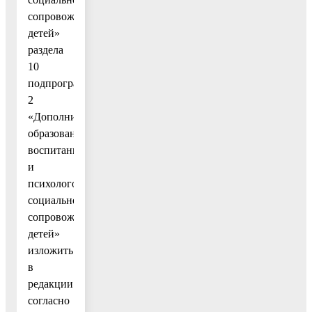
сопровождение
детей»
раздела
10
подпрограммы
2
«Дополнительное
образование,
воспитание
и
психолого-
социальное
сопровождение
детей»
изложить
в
редакции
согласно