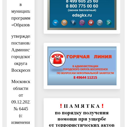
в
муниципальную
программу
«Образование»,
утвержденную
постановлением
Администрации
городского
округа
Воскресенск
Московской
области
от
09.12.2022
№ 6445
(с
изменениями