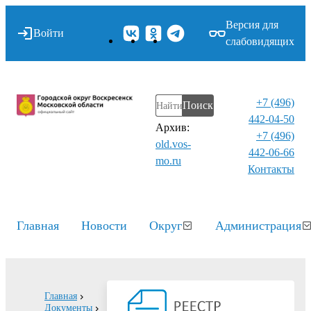
Версия для
Войти
слабовидящих
+7 (496)
Поиск
442-04-50
Архив:
+7 (496)
old.vos-
442-06-66
mo.ru
Контакты⁠
Главная
Новости
Округ
Администрация
Главная
Документы