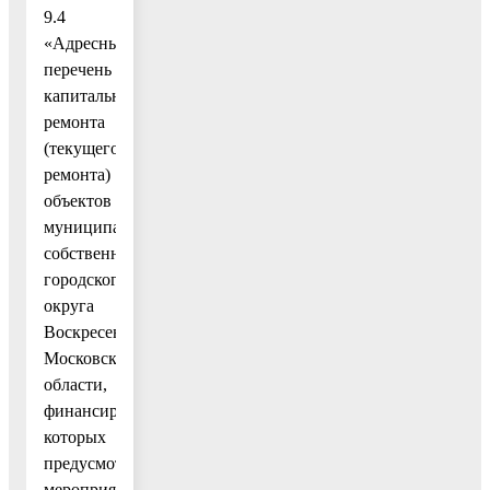
9.4
«Адресный
перечень
капитального
ремонта
(текущего
ремонта)
объектов
муниципальной
собственности
городского
округа
Воскресенск
Московской
области,
финансирование
которых
предусмотрено
мероприятием