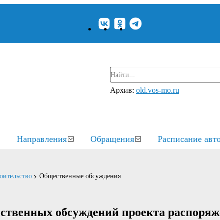
Архив:
old.vos-mo.ru
Направления
Обращения
Расписание авт
оительство
Общественные обсуждения
ственных обсуждений проекта распоряж