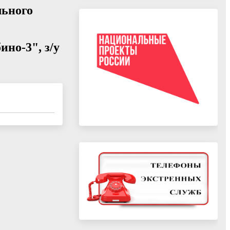
льного
ино-3", з/у