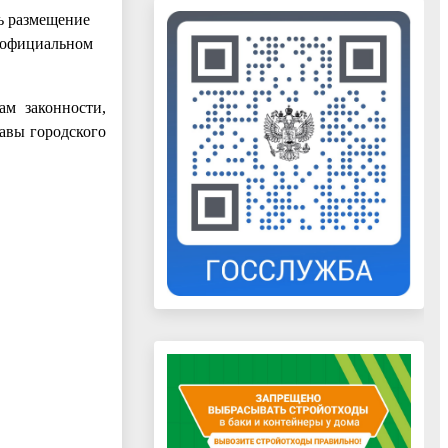
ь размещение
а официальном
ам законности,
лавы городского