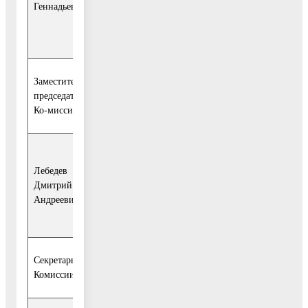
Геннадьевна
правового
обеспечения и
кадровой по-литики.
Заместитель
председателя
Ко-миссии:
- исполняющий
Лебедев
обязанности
Дмитрий
заместителя Главы
Андреевич
городского округа
Воскресенск.
Секретарь
Комиссии: