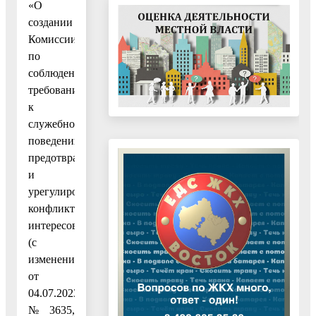
«О
создании
Комиссии
по
соблюдению
требований
к
служебному
поведению,
предотвращению
и
урегулированию
конфликта
интересов»
(с
изменениями
от
04.07.2023
№ 3635,