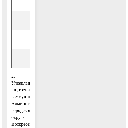
гласованию)».
2.
Управлению
внутренних
коммуникаций
Администрации
городского
округа
Воскресенск