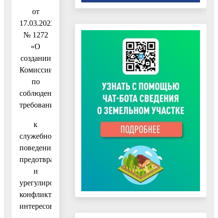
от
17.03.2023
№ 1272
«О
создании
Комиссии
по
соблюдению
требований
к
служебному
поведению,
предотвращению
и
урегулированию
конфликта
интересов»