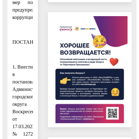
мер по
предупреждению
коррупции
ПОСТАНОВЛЯЮ:
1. Внести
в
постановление
Администрации
городского
округа
Воскресенск
от
17.03.2023
№ 1272