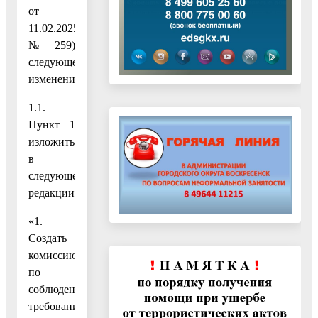
от
11.02.2025
№ 259)
следующее
изменение:
1.1.
Пункт 1
изложить
в
следующей
редакции:
«1.
Создать
комиссию
по
соблюдению
требований