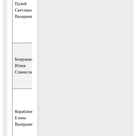
управления правового
Палий
обеспечения и
Светлана
кадровой политики –
Валериевна
начальник отдела
муниципальной
службы и кадров;
- председатель
Безрукова
Контрольно-счетной
Юлия
палаты городского ок-
Станиславовна
руга Воскресенск (по
согласованию);
- директор
муниципального
Кораблина
общеобразовательного
Елена
учреж-дения «Средняя
Валерьевна
общеобразовательная
школа № 3» (по со-