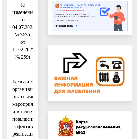
(с
изменениями
от
04.07.2023
№ 3635,
от
11.02.2025
№ 259)
В связи с
организационно-
штатными
мероприятиями
и в целях
повышения
эффективности
реализации