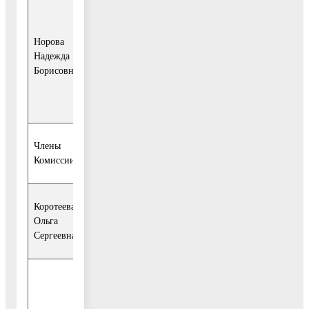
- главный эксперт
отдела
Норова
муниципальной
Надежда
службы и кадров
Борисовна
управления правового
обеспечения и
кадровой политики.
Члены
Комиссии:
Коротеева
- заместитель Главы
Ольга
городского округа
Сергеевна
Воскресенск;
- заместитель
начальника