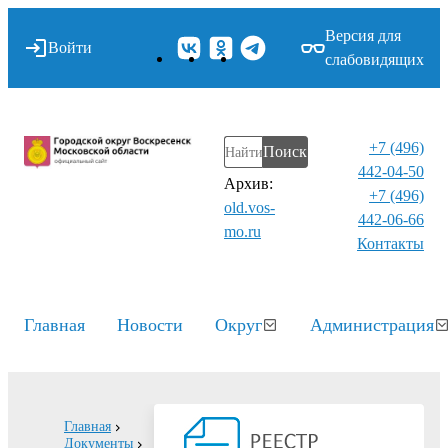
Версия для
Войти
слабовидящих
+7 (496)
Поиск
442-04-50
Архив:
+7 (496)
old.vos-
442-06-66
mo.ru
Контакты⁠
Главная
Новости
Округ
Администрация
Главная
Документы