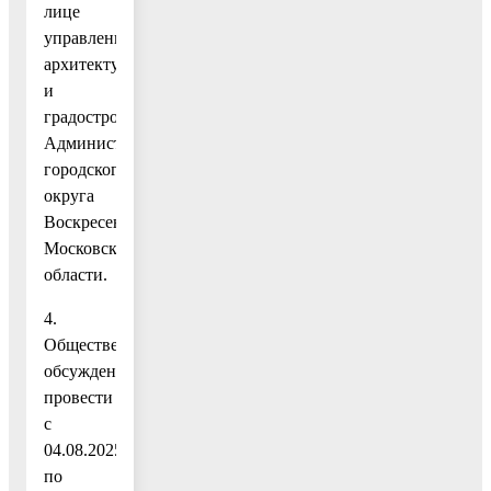
лице
управления
архитектуры
и
градостроительства
Администрации
городского
округа
Воскресенск
Московской
области.
4.
Общественные
обсуждения
провести
с
04.08.2025
по