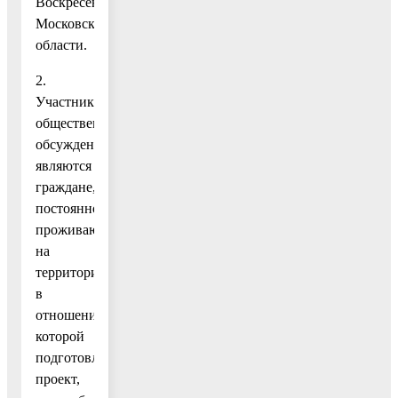
Воскресенск
Московской
области.
2.
Участниками
общественных
обсуждений
являются
граждане,
постоянно
проживающие
на
территории,
в
отношении
которой
подготовлен
проект,