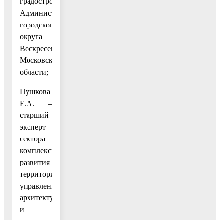
градостроительства
Администрации
городского
округа
Воскресенск
Московской
области;
Пушкова
Е.А. –
старший
эксперт
сектора
комплексного
развития
территории
управления
архитектуры
и