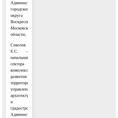
Администрации
городского
округа
Воскресенск
Московской
области;
Соколов
Е.С. –
начальник
сектора
комплексного
развития
территории
управления
архитектуры
и
градостроительства
Администрации