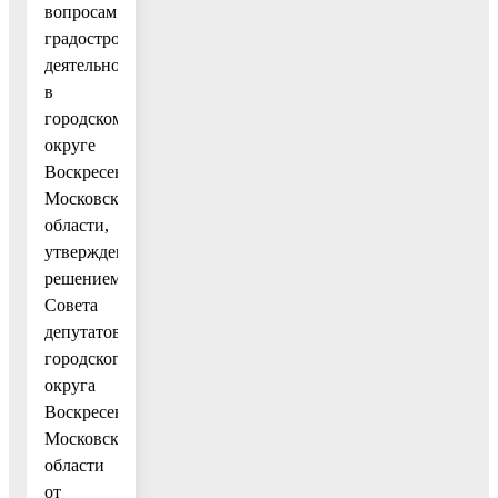
вопросам
градостроительной
деятельности
в
городском
округе
Воскресенск
Московской
области,
утвержденным
решением
Совета
депутатов
городского
округа
Воскресенск
Московской
области
от