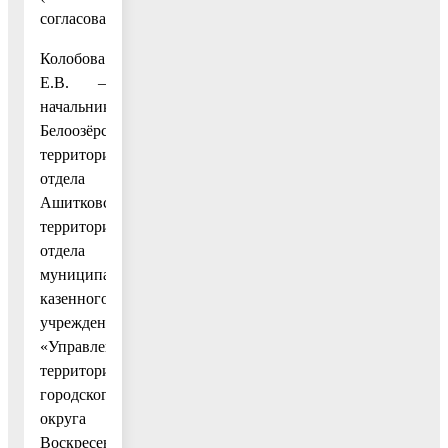
согласованию);
Колобова
Е.В. –
начальник
Белоозёрского
территориального
отдела
Ашитковского
территориального
отдела
муниципального
казенного
учреждения
«Управление
территорией
городского
округа
Воскресенск»