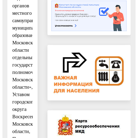
органов
местного
самоуправления
муниципальных
образований
Московской
области
отдельными
государственныим
полномочиями
Московской
области»,
Уставом
городского
округа
Воскресенск
Московской
области,