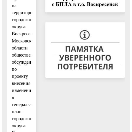
на
территории
городского
округа
Воскресенск
Московской
области
общественные
обсуждения
по
проекту
внесения
изменений
в
генеральный
план
городского
округа