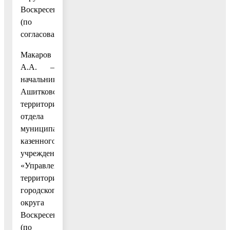
Воскресенск»
(по
согласованию);
Макаров
А.А. –
начальник
Ашитковского
территориального
отдела
муниципального
казенного
учреждения
«Управление
территорией
городского
округа
Воскресенск»
(по