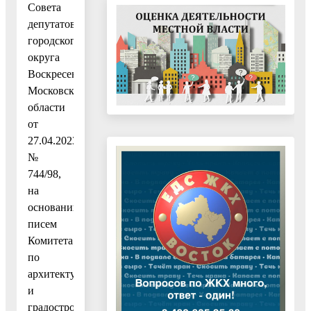
Совета
депутатов
городского
округа
Воскресенск
Московской
области
от
27.04.2023
№
744/98,
на
основании
писем
Комитета
по
архитектуре
и
градостроительству