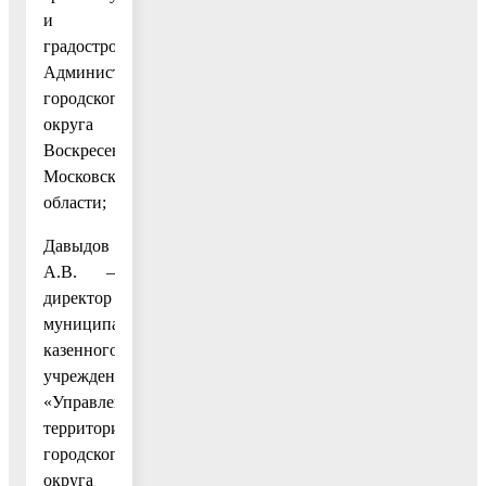
и
градостроительства
Администрации
городского
округа
Воскресенск
Московской
области;
Давыдов
А.В. –
директор
муниципального
казенного
учреждения
«Управление
территорией
городского
округа