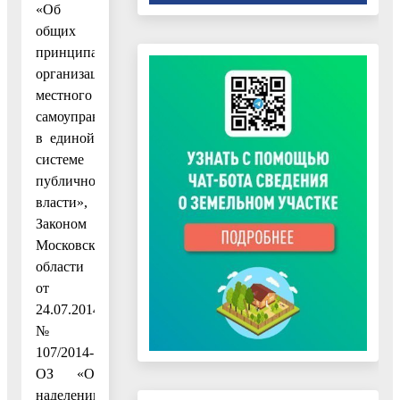
«Об
общих
принципах
организации
местного
самоуправления
в единой
системе
публичной
власти»,
Законом
Московской
области
от
24.07.2014
№
107/2014-
ОЗ «О
наделении