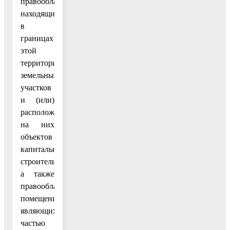
правообладатели
находящихся
в
границах
этой
территории
земельных
участков
и (или)
расположенных
на них
объектов
капитального
строительства,
а также
правообладатели
помещений,
являющихся
частью