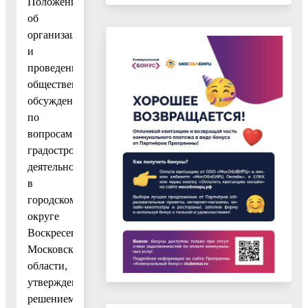
Положением
об
организации
и
проведении
общественных
обсуждений
по
вопросам
градостроительной
деятельности
в
городском
округе
Воскресенск
Московской
области,
утвержденным
решением