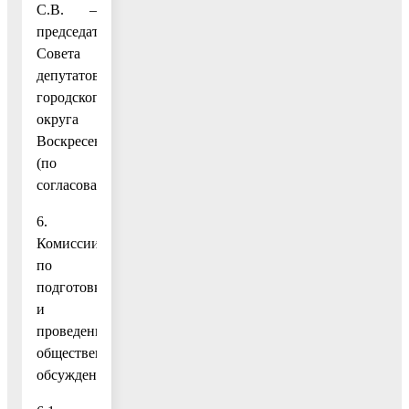
С.В. –
председатель
Совета
депутатов
городского
округа
Воскресенск
(по
согласованию).
6.
Комиссии
по
подготовке
и
проведению
общественных
обсуждений: