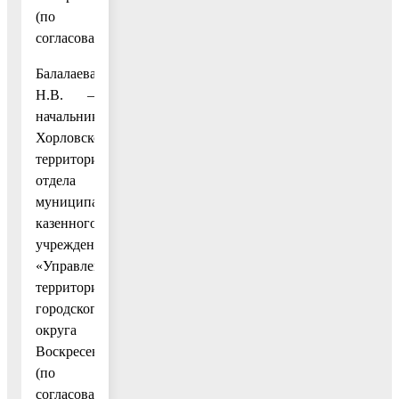
(по
согласованию);
Балалаева
Н.В. –
начальник
Хорловского
территориального
отдела
муниципального
казенного
учреждения
«Управление
территорией
городского
округа
Воскресенск»
(по
согласованию);