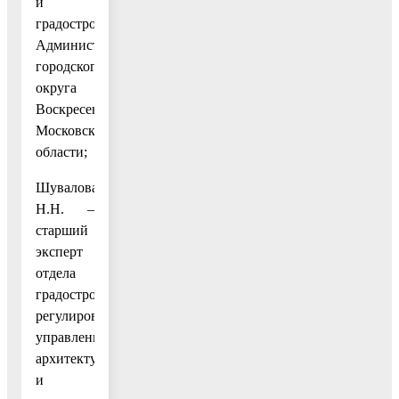
и
градостроительства
Администрации
городского
округа
Воскресенск
Московской
области;
Шувалова
Н.Н. –
старший
эксперт
отдела
градостроительного
регулирования
управления
архитектуры
и