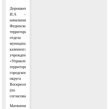
Дорошкевич
И.А –
начальник
Фединского
территориального
отдела
муниципального
казенного
учреждения
«Управление
территорией
городского
округа
Воскресенск»
(по
согласованию);
Матвиенко