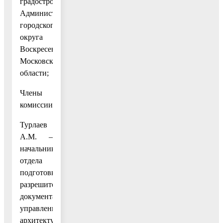
градостроительства
Администрации
городского
округа
Воскресенск
Московской
области;
Члены
комиссии:
Турлаев
А.М. –
начальник
отдела
подготовки
разрешительной
документации
управления
архитектуры