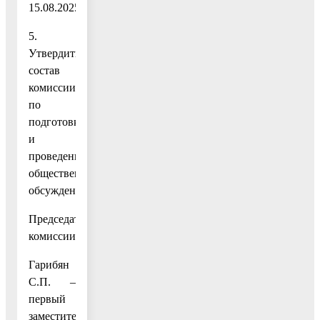
15.08.2025.
5.
Утвердить
состав
комиссии
по
подготовке
и
проведению
общественных
обсуждений:
Председатель
комиссии:
Гарибян
С.П. –
первый
заместитель