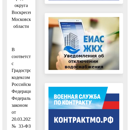
округа
Воскресенск
Московской
области
В
соответствии
с
Градостроительным
кодексом
Российской
Федерации,
Федеральным
законом
от
20.03.2025
№ 33-ФЗ