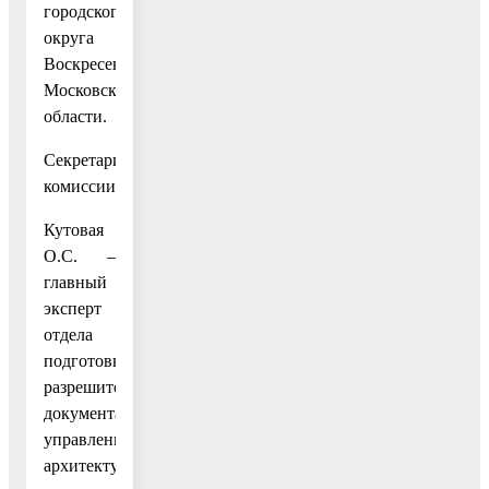
городского
округа
Воскресенск
Московской
области.
Секретари
комиссии:
Кутовая
О.С. –
главный
эксперт
отдела
подготовки
разрешительной
документации
управления
архитектуры