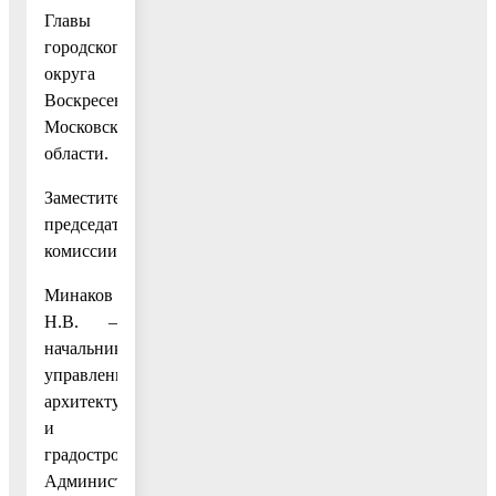
Главы
городского
округа
Воскресенск
Московской
области.
Заместители
председателя
комиссии:
Минаков
Н.В. –
начальник
управления
архитектуры
и
градостроительства
Администрации