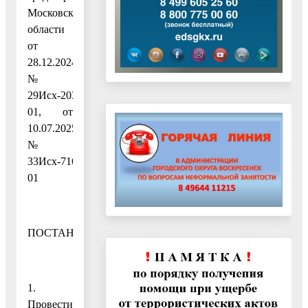
Московской
области
от
28.12.2024
№
29Исх-20348/06-
01, от
10.07.2025
№
33Исх-7161/06-
01
ПОСТАНОВЛЯЮ:
1.
Провести