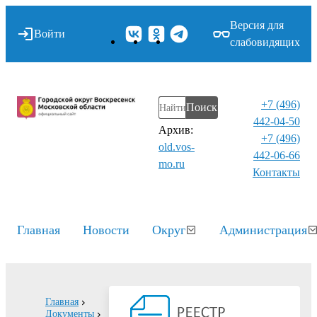
Версия для
Войти
слабовидящих
+7 (496)
Поиск
442-04-50
Архив:
+7 (496)
old.vos-
442-06-66
mo.ru
Контакты⁠
Главная
Новости
Округ
Администрация
Главная
Документы