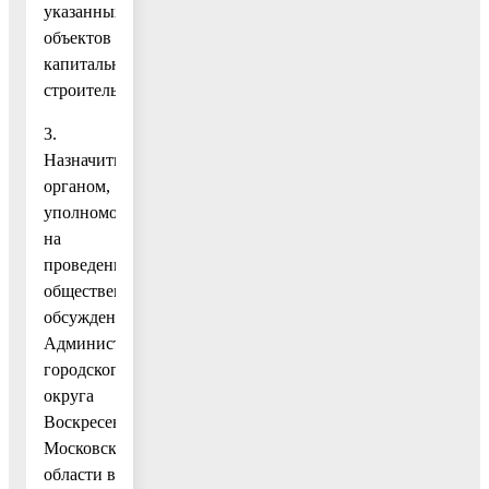
указанных
объектов
капитального
строительства.
3.
Назначить
органом,
уполномоченным
на
проведение
общественных
обсуждений,
Администрацию
городского
округа
Воскресенск
Московской
области в