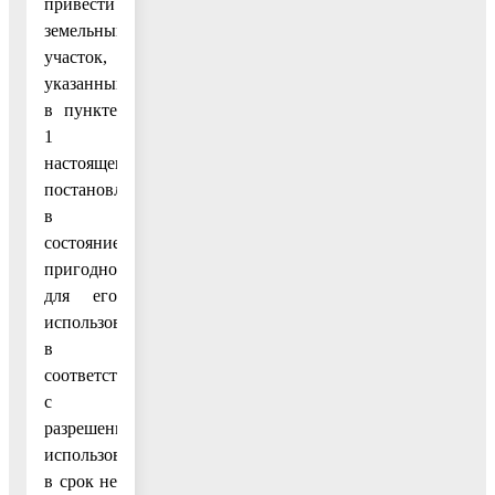
привести
земельный
участок,
указанный
в пункте
1
настоящего
постановления,
в
состояние,
пригодное
для его
использования
в
соответствии
с
разрешенным
использованием,
в срок не