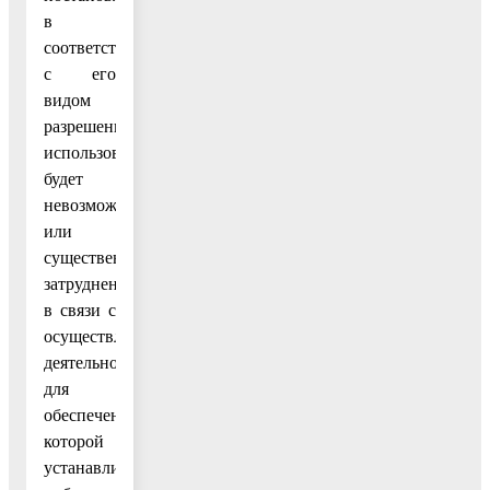
в
соответствии
с его
видом
разрешенного
использования
будет
невозможно
или
существенно
затруднено
в связи с
осуществлением
деятельности,
для
обеспечения
которой
устанавливается