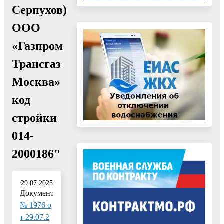
Серпухов)
ООО
«Газпром
Трансгаз
Москва»
код
стройки
014-
2000186"
29.07.2025
Документ:
№ 1976 о
т 29.07.2