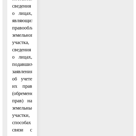
сведения
о лицах,
являющихся
правообладателями
земельного
участка,
сведения
о лицах,
подавших
заявления
об учете
их прав
(обременений
прав) на
земельные
участки,
способах
связи с