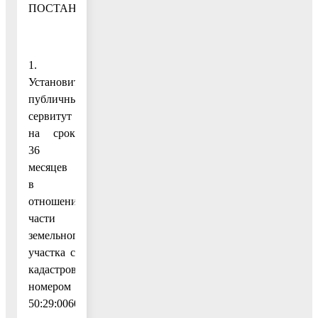
ПОСТАНОВЛЯЮ:
1.
Установить
публичный
сервитут
на срок
36
месяцев
в
отношении
части
земельного
участка с
кадастровым
номером
50:29:0060223:610