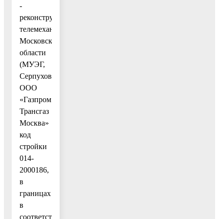
-
реконструкция
телемеханики
Московской
области
(МУЭГ,
Серпухов)
ООО
«Газпром
Трансгаз
Москва»
код
стройки
014-
2000186,
в
границах
в
соответствии