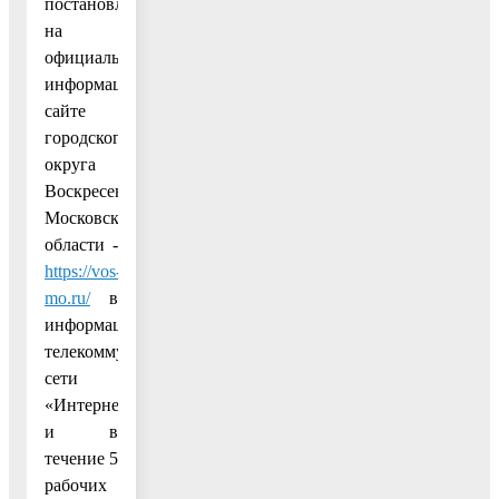
постановление
на
официальном
информационном
сайте
городского
округа
Воскресенск
Московской
области -
https://vos-
mo.ru/
в
информационно-
телекоммуникационной
сети
«Интернет»
и в
течение 5
рабочих