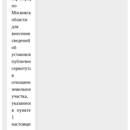
по
Московской
области
для
внесения
сведений
об
установлении
публичного
сервитута
в
отношении
земельного
участка,
указанного
в пункте
1
настоящего