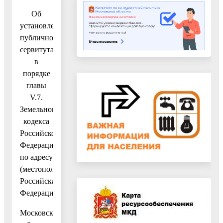
Об
установлении
публичного
сервитута
в
порядке
главы
V.7.
Земельного
кодекса
Российской
Федерации
по адресу
(местоположение):
Российская
Федерация,
Московская