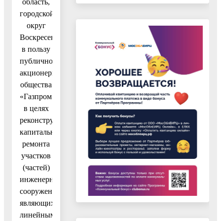
область,
городской
округ
Воскресенск,
в пользу
публичного
акционерного
общества
«Газпром»
в целях
реконструкции,
капитального
ремонта
участков
(частей)
инженерных
сооружений,
являющихся
линейными