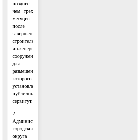
позднее
чем трех
месяцев
после
завершения
строительства
инженерного
сооружения,
для
размещения
которого
установлен
публичный
сервитут.
2.
Администрации
городского
округа