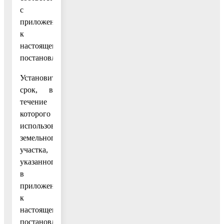
с
приложением
к
настоящему
постановлению.
Установить
срок, в
течение
которого
использование
земельного
участка,
указанного
в
приложении
к
настоящему
постановлению,