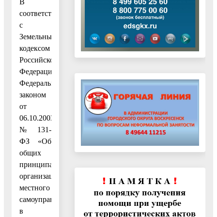
В
соответствии
с
Земельным
кодексом
Российской
Федерации,
Федеральным
законом
от
06.10.2003
№ 131-
ФЗ «Об
общих
принципах
организации
местного
самоуправления
в