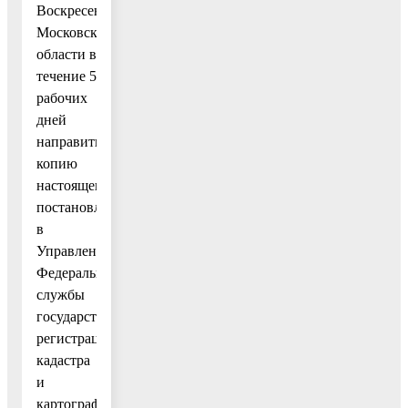
Воскресенск
Московской
области в
течение 5
рабочих
дней
направить
копию
настоящего
постановления
в
Управление
Федеральной
службы
государственной
регистрации,
кадастра
и
картографии