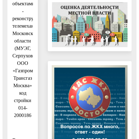
объектами
-
реконструкция
телемеханики
Московской
области
(МУЭГ,
Серпухов)
ООО
«Газпром
Трансгаз
Москва»
код
стройки
014-
2000186