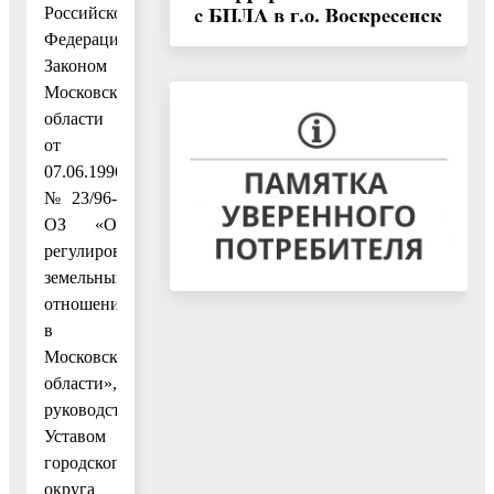
Российской
Федерации»,
Законом
Московской
области
от
07.06.1996
№ 23/96-
ОЗ «О
регулировании
земельных
отношений
в
Московской
области»,
руководствуясь
Уставом
городского
округа