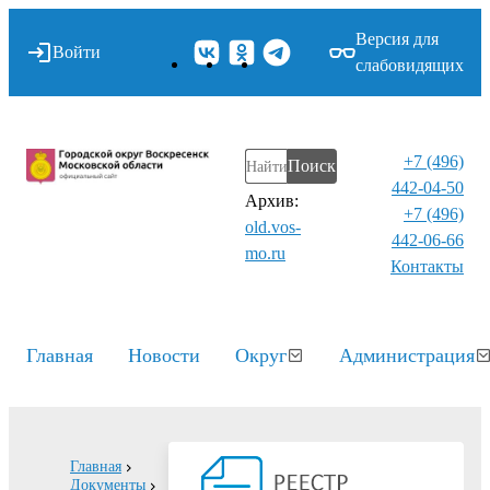
Версия для
Войти
слабовидящих
+7 (496)
Поиск
442-04-50
Архив:
+7 (496)
old.vos-
442-06-66
mo.ru
Контакты⁠
Главная
Новости
Округ
Администрация
Главная
Документы