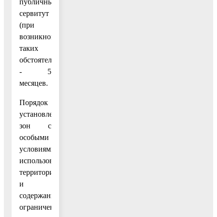
публичный
сервитут
(при
возникновении
таких
обстоятельств)
- 5
месяцев.
Порядок
установления
зон с
особыми
условиями
использования
территорий
и
содержание
ограничений