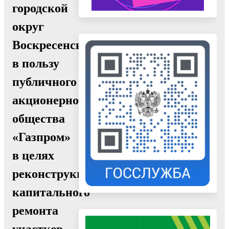
городской
округ
Воскресенск,
в пользу
публичного
акционерного
общества
«Газпром»
в целях
реконструкции,
капитального
ремонта
участков