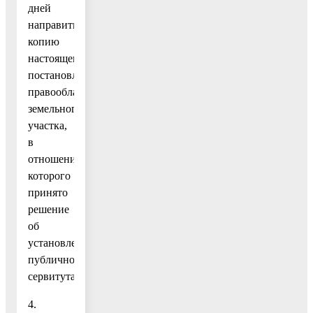
дней
направить
копию
настоящего
постановления
правообладателю
земельного
участка,
в
отношении
которого
принято
решение
об
установлении
публичного
сервитута.
4.