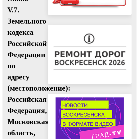
V.7.
Земельного
кодекса
Российской
Федерации
по
адресу
(местоположение):
Российская
Федерация,
Московская
область,