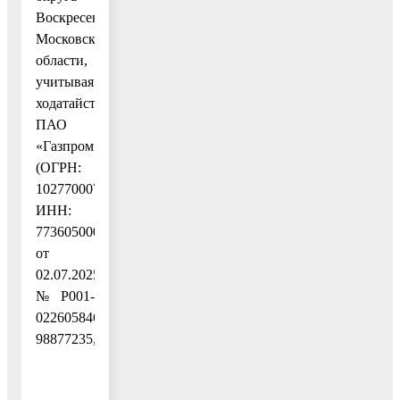
Воскресенск
Московской
области,
учитывая
ходатайство
ПАО
«Газпром»
(ОГРН:
1027700070518,
ИНН:
7736050003)
от
02.07.2025
№ P001-
0226058464-
98877235,