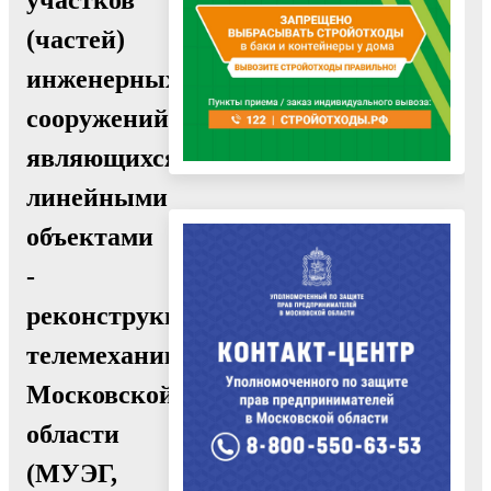
(частей)
инженерных
сооружений,
являющихся
линейными
объектами
-
реконструкция
телемеханики
Московской
области
(МУЭГ,