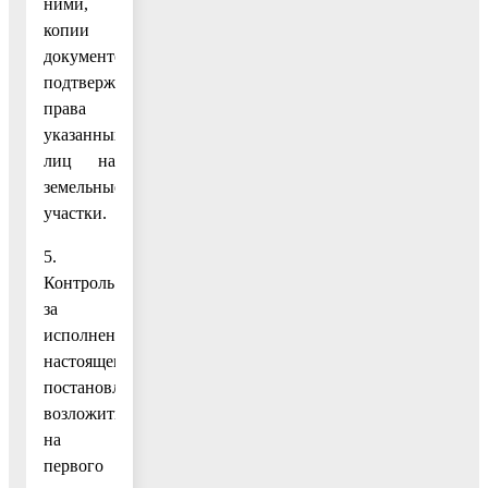
ними,
копии
документов,
подтверждающих
права
указанных
лиц на
земельные
участки.
5.
Контроль
за
исполнением
настоящего
постановления
возложить
на
первого