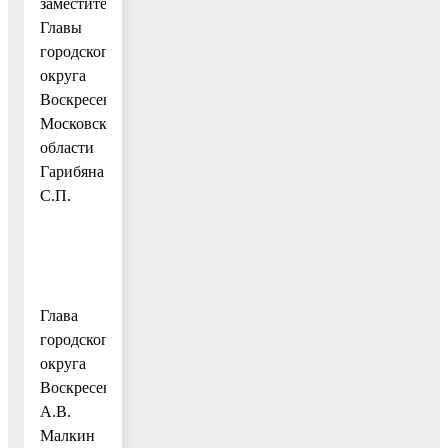
заместителя
Главы
городского
округа
Воскресенск
Московской
области
Гарибяна
С.П.
Глава
городского
округа
Воскресенск
А.В.
Малкин