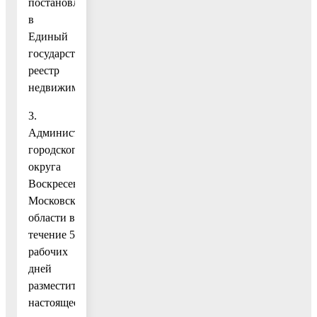
постановления,
в
Единый
государственный
реестр
недвижимости.
3.
Администрации
городского
округа
Воскресенск
Московской
области в
течение 5
рабочих
дней
разместить
настоящее