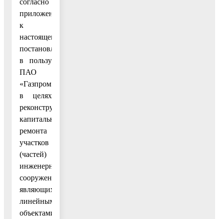
согласно
приложению
к
настоящему
постановлению,
в пользу
ПАО
«Газпром»,
в целях
реконструкции,
капитального
ремонта
участков
(частей)
инженерных
сооружений,
являющихся
линейными
объектами