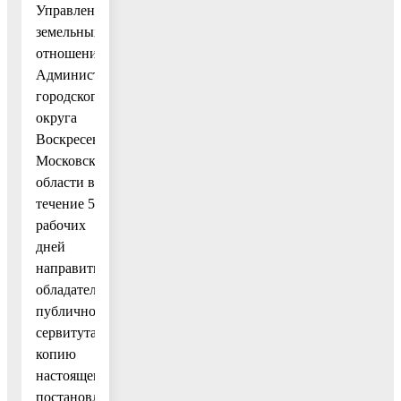
Управлению
земельных
отношений
Администрации
городского
округа
Воскресенск
Московской
области в
течение 5
рабочих
дней
направить
обладателю
публичного
сервитута
копию
настоящего
постановления,