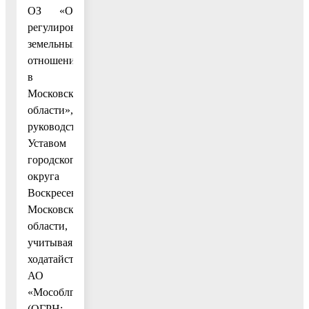
ОЗ «О
регулировании
земельных
отношений
в
Московской
области»,
руководствуясь
Уставом
городского
округа
Воскресенск
Московской
области,
учитывая
ходатайство
АО
«Мособлгаз»
(ОГРН: