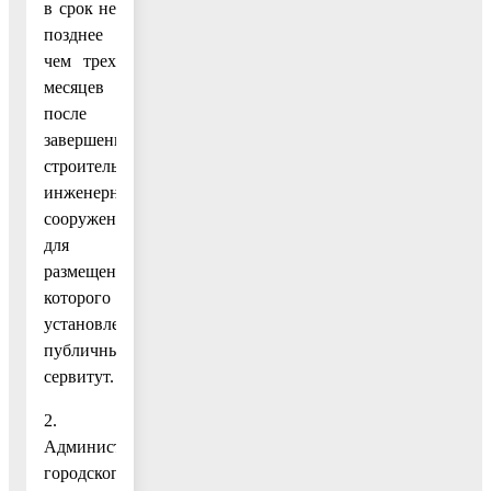
в срок не
позднее
чем трех
месяцев
после
завершения
строительства
инженерного
сооружения,
для
размещения
которого
установлен
публичный
сервитут.
2.
Администрации
городского