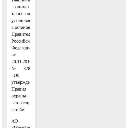
границах
таких зон
установлены
Постановлением
Правительства
Российской
Федерации
от
20.11.2010
№ 878
«Об
утверждении
Правил
охраны
газораспределительных
сетей».
АО
«Мособлгаз»