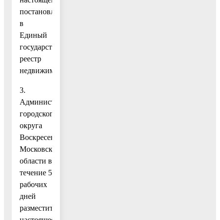
постановления,
в
Единый
государственный
реестр
недвижимости.
3.
Администрации
городского
округа
Воскресенск
Московской
области в
течение 5
рабочих
дней
разместить
настоящее