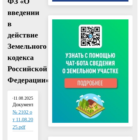
ФЗ «О
введении
в
действие
Земельного
кодекса
Российской
Федерации»"
11.08.2025
Документ:
№ 2102 о
т 11.08.20
25.pdf