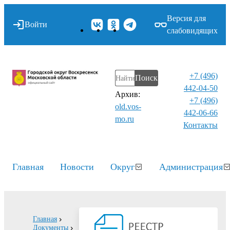
Версия для
Войти
слабовидящих
+7 (496)
Поиск
442-04-50
Архив:
+7 (496)
old.vos-
442-06-66
mo.ru
Контакты⁠
Главная
Новости
Округ
Администрация
Главная
Документы