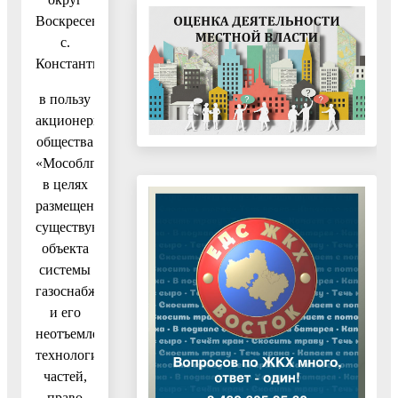
Воскресенск,
с.
Константиново,
в пользу
акционерного
общества
«Мособлгаз»
в целях
размещения
существующего
объекта
системы
газоснабжения
и его
неотъемлемых
технологических
частей,
право