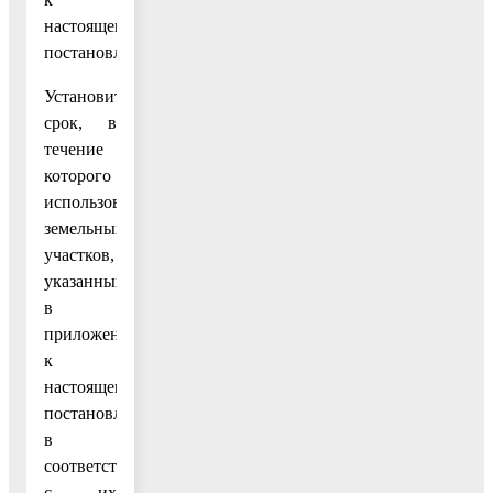
настоящему
постановлению.
Установить
срок, в
течение
которого
использование
земельных
участков,
указанных
в
приложении
к
настоящему
постановлению,
в
соответствии
с их