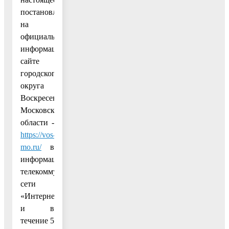
постановление
на
официальном
информационном
сайте
городского
округа
Воскресенск
Московской
области -
https://vos-
mo.ru/
в
информационно-
телекоммуникационной
сети
«Интернет»
и в
течение 5