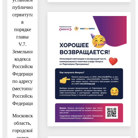
публичного
сервитута
в
порядке
главы
V.7.
Земельного
кодекса
Российской
Федерации
по адресу
(местоположение):
Российская
Федерация,
Московская
область,
городской
округ