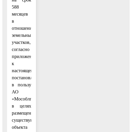
588
месяцев
в
отношении
земельных
участков,
согласно
приложению
к
настоящему
постановлению,
в пользу
АО
«Мособлгаз»,
в целях
размещения
существующего
объекта