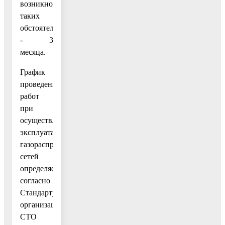
возникновении
таких
обстоятельств)
- 3
месяца.
График
проведения
работ
при
осуществлении
эксплуатации
газораспределительных
сетей
определяется
согласно
Стандарту
организации
СТО