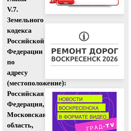
V.7.
Земельного
кодекса
Российской
Федерации
по
адресу
(местоположение):
Российская
Федерация,
Московская
область,