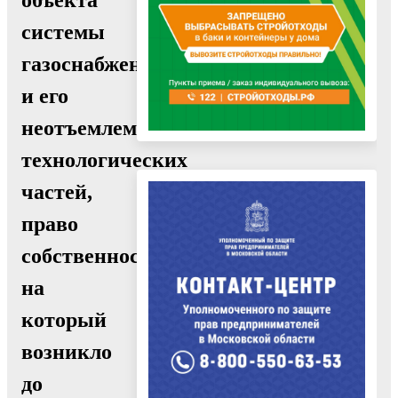
системы
газоснабжения
и его
неотъемлемых
технологических
частей,
право
собственности
на
который
возникло
до