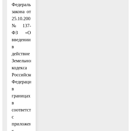
Федерального
закона от
25.10.2001
№ 137-
ФЗ «О
введении
в
действие
Земельного
кодекса
Российской
Федерации»,
в
границах
в
соответствии
с
приложением
к