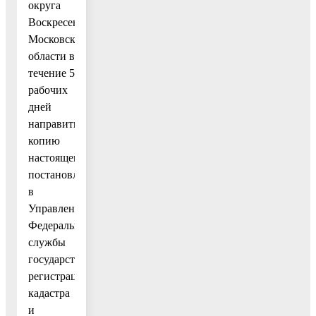
округа
Воскресенск
Московской
области в
течение 5
рабочих
дней
направить
копию
настоящего
постановления
в
Управление
Федеральной
службы
государственной
регистрации,
кадастра
и