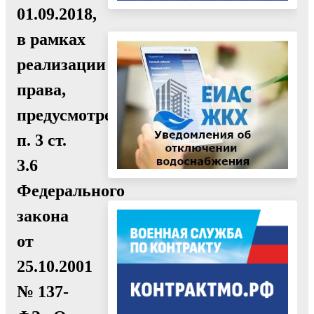
01.09.2018,
в рамках
реализации
права,
предусмотренного
п. 3 ст.
3.6
Федерального
закона
от
25.10.2001
№ 137-