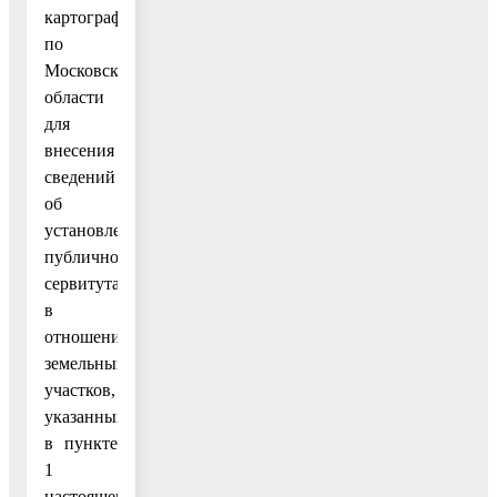
картографии
по
Московской
области
для
внесения
сведений
об
установлении
публичного
сервитута
в
отношении
земельных
участков,
указанных
в пункте
1
настоящего