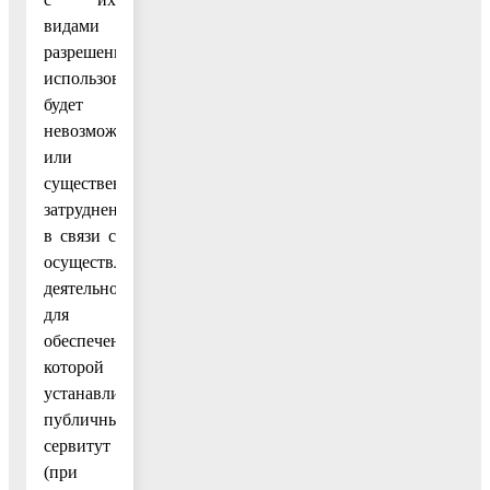
видами
разрешенного
использования
будет
невозможно
или
существенно
затруднено
в связи с
осуществлением
деятельности,
для
обеспечения
которой
устанавливается
публичный
сервитут
(при