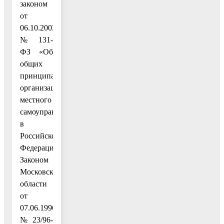
законом
от
06.10.2003
№ 131-
ФЗ «Об
общих
принципах
организации
местного
самоуправления
в
Российской
Федерации»,
Законом
Московской
области
от
07.06.1996
№ 23/96-