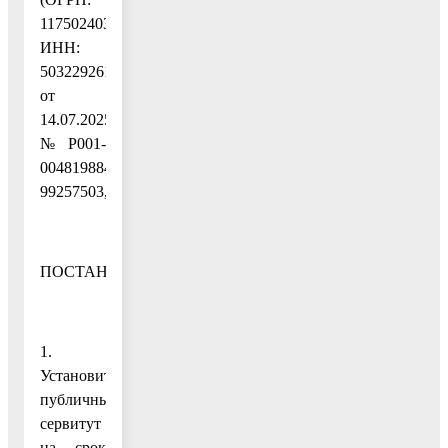
1175024034734,
ИНН:
5032292612)
от
14.07.2025
№ P001-
0048198848-
99257503,
ПОСТАНОВЛЯЮ:
1.
Установить
публичный
сервитут
на срок