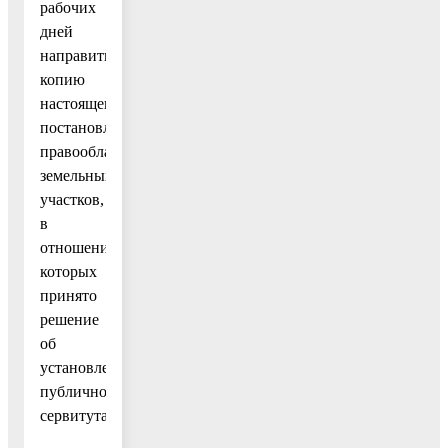
рабочих
дней
направить
копию
настоящего
постановления
правообладателям
земельных
участков,
в
отношении
которых
принято
решение
об
установлении
публичного
сервитута.