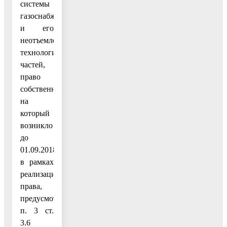
системы
газоснабжения
и его
неотъемлемых
технологических
частей,
право
собственности
на
который
возникло
до
01.09.2018,
в рамках
реализации
права,
предусмотренного
п. 3 ст.
3.6