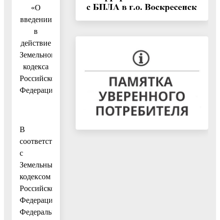
«О
введении
в
действие
Земельного
кодекса
Российской
Федерации»
В
соответствии
с
Земельным
кодексом
Российской
Федерации,
Федеральным