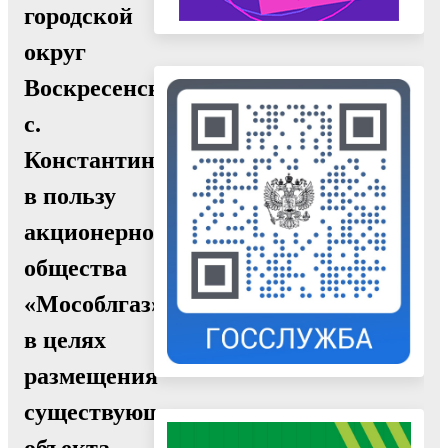
городской
округ
Воскресенск,
с.
Константиново,
в пользу
акционерного
общества
«Мособлгаз»
в целях
размещения
существующего
объекта