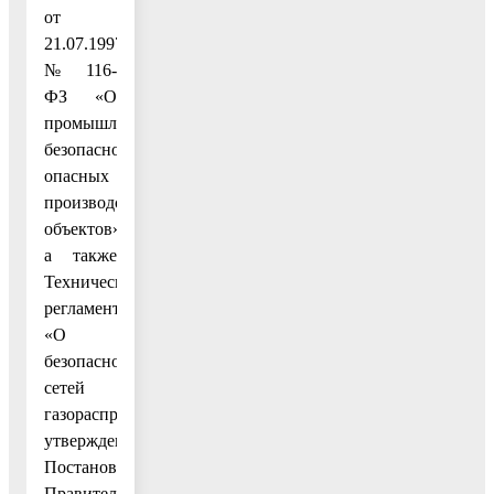
от
21.07.1997
№ 116-
ФЗ «О
промышленной
безопасности
опасных
производственных
объектов»,
а также
Техническим
регламентом
«О
безопасности
сетей
газораспределения»,
утвержденным
Постановлением
Правительства