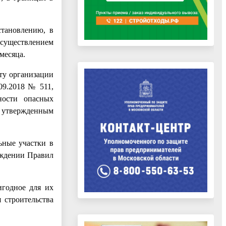
становлению, в
осуществлением
месяца.
ту организации
09.2018 № 511,
ности опасных
 утвержденным
ьные участки в
рждении Правил
игодное для их
 строительства