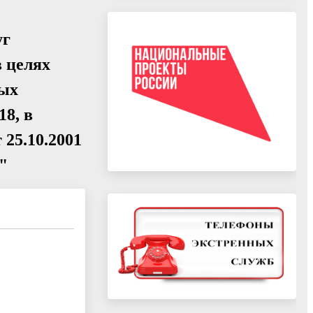
уг
в целях
мых
18, в
 25.10.2001
"