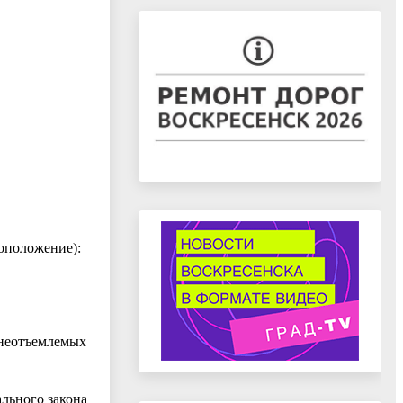
тоположение):
 неотъемлемых
ального закона