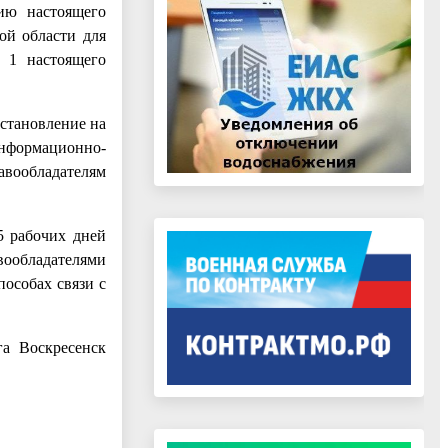
ию настоящего
ой области для
е 1 настоящего
остановление на
формационно-
авообладателям
5 рабочих дней
вообладателями
пособах связи с
га Воскресенск