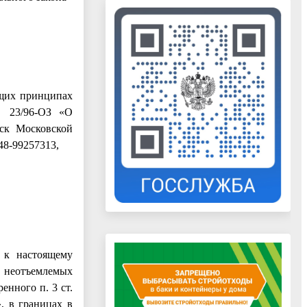
бщих принципах
№ 23/96-ОЗ «О
нск Московской
48-99257313,
 к настоящему
о неотъемлемых
енного п. 3 ст.
, в границах в