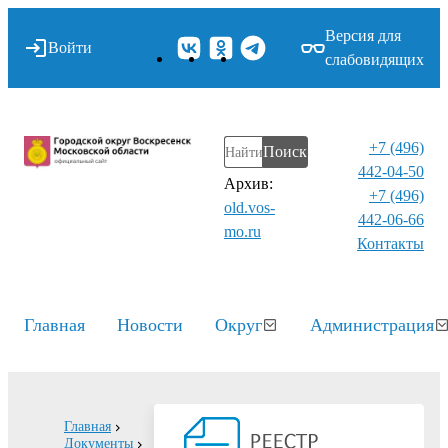
Версия для
Войти
слабовидящих
+7 (496)
Поиск
442-04-50
Архив:
+7 (496)
old.vos-
442-06-66
mo.ru
Контакты⁠
Главная
Новости
Округ
Администрация
Главная
Документы