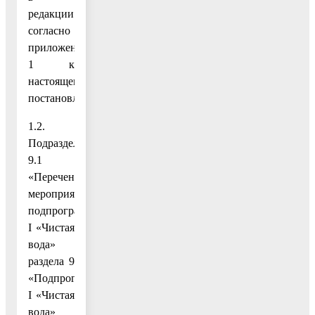
редакции
согласно
приложению
1 к
настоящему
постановлению;
1.2.
Подраздел
9.1
«Перечень
мероприятий
подпрограммы
I «Чистая
вода»
раздела 9
«Подпрограмма
I «Чистая
вода»