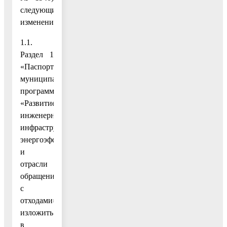
следующие
изменения:
1.1.
Раздел 1
«Паспорт
муниципальной
программы
«Развитие
инженерной
инфраструктуры,
энергоэффективности
и
отрасли
обращения
с
отходами»
изложить
в