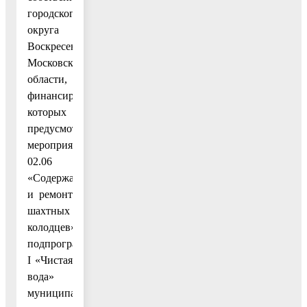
городского
округа
Воскресенск
Московской
области,
финансирование
которых
предусмотрено
мероприятием
02.06
«Содержание
и ремонт
шахтных
колодцев»
подпрограммы
I «Чистая
вода»
муниципальной