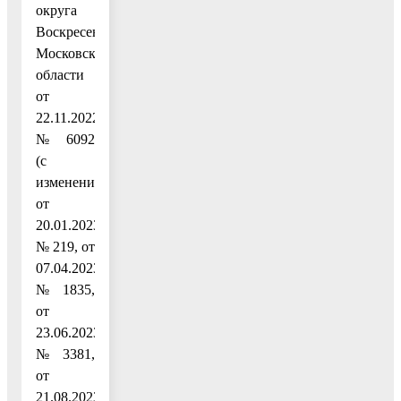
округа
Воскресенск
Московской
области
от
22.11.2022
№ 6092
(с
изменениями
от
20.01.2023
№ 219, от
07.04.2023
№ 1835,
от
23.06.2023
№ 3381,
от
21.08.2023