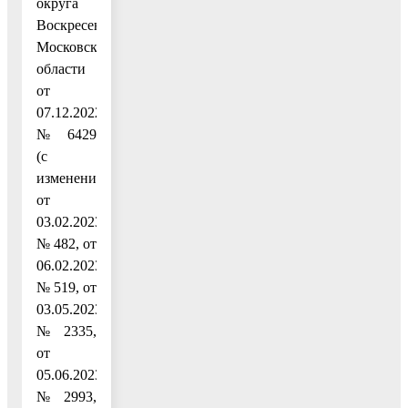
округа
Воскресенск
Московской
области
от
07.12.2022
№ 6429
(с
изменениями
от
03.02.2023
№ 482, от
06.02.2023
№ 519, от
03.05.2023
№ 2335,
от
05.06.2023
№ 2993,