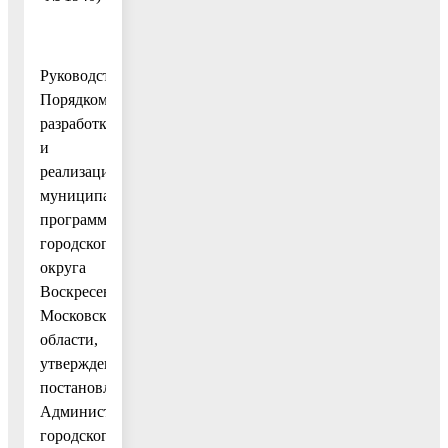
Руководствуясь
Порядком
разработки
и
реализации
муниципальных
программ
городского
округа
Воскресенск
Московской
области,
утвержденным
постановлением
Администрации
городского