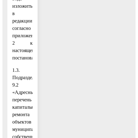
изложить
в
редакции
согласно
приложению
2 к
настоящему
постановлению;
1.3.
Подраздел
9.2
«Адресный
перечень
капитального
ремонта
объектов
муниципальной
собственности