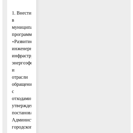
1. Внести
в
муниципальную
программу
«Развитие
инженерной
инфраструктуры,
энергоэффективности
и
отрасли
обращения
с
отходами»,
утвержденную
постановлением
Администрации
городского