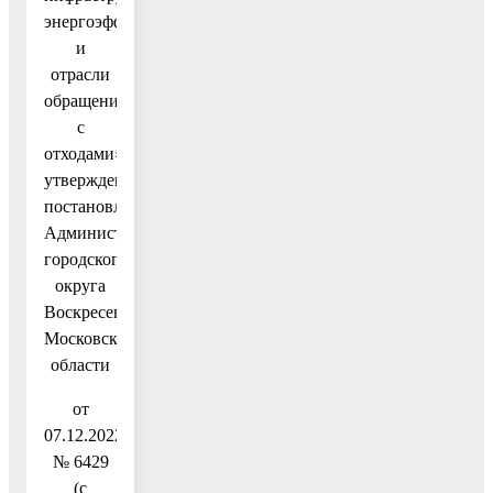
энергоэффективности
и
отрасли
обращения
с
отходами»,
утвержденную
постановлением
Администрации
городского
округа
Воскресенск
Московской
области
от
07.12.2022
№ 6429
(с