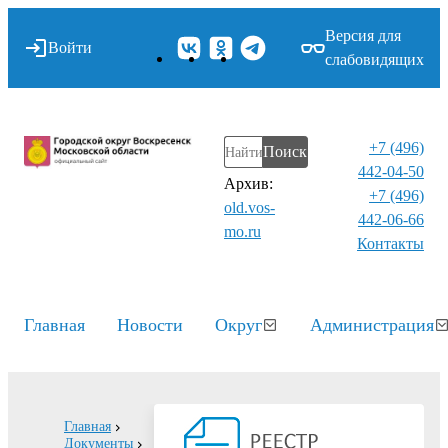
Версия для
Войти
слабовидящих
+7 (496)
Поиск
442-04-50
Архив:
+7 (496)
old.vos-
442-06-66
mo.ru
Контакты⁠
Главная
Новости
Округ
Администрация
Главная
Документы