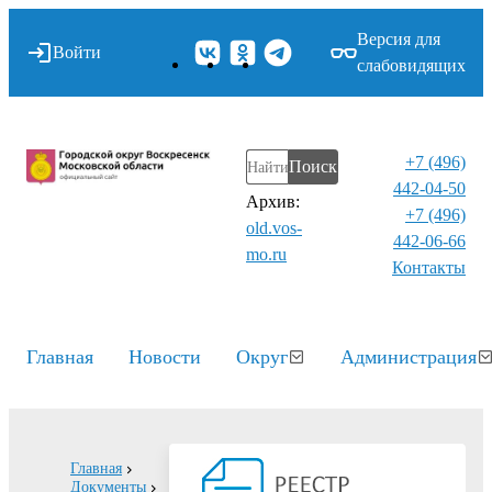
Версия для
Войти
слабовидящих
+7 (496)
Поиск
442-04-50
Архив:
+7 (496)
old.vos-
442-06-66
mo.ru
Контакты⁠
Главная
Новости
Округ
Администрация
Главная
Документы