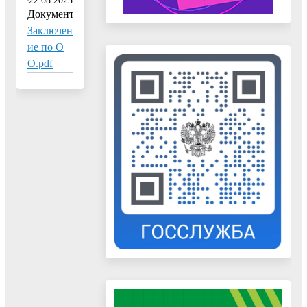
Документ:
Заключен
ие по О
О.pdf