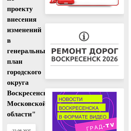
проекту
внесения
изменений
в
генеральный
план
городского
округа
Воскресенск
Московской
области"
22.08.2025