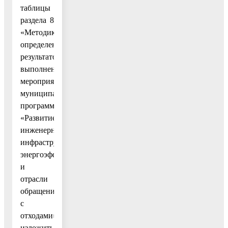
таблицы
раздела 8
«Методика
определения
результатов
выполнения
мероприятий
муниципальной
программы
«Развитие
инженерной
инфраструктуры,
энергоэффективности
и
отрасли
обращения
с
отходами»
изложить