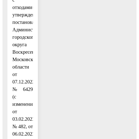
отходами»,
утвержденную
постановлением
Администрации
городского
округа
Воскресенск
Московской
области
от
07.12.2022
№ 6429
(с
изменениями
от
03.02.2023
№ 482, от
06.02.2023