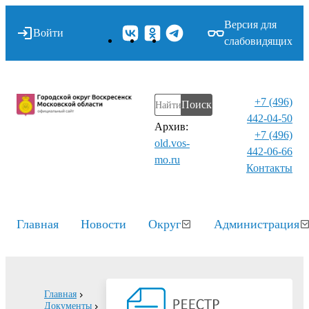
Версия для
Войти
слабовидящих
+7 (496)
Поиск
442-04-50
Архив:
+7 (496)
old.vos-
442-06-66
mo.ru
Контакты⁠
Главная
Новости
Округ
Администрация
Главная
Документы