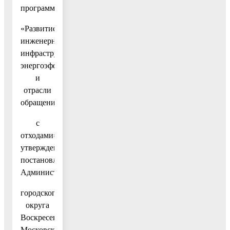
программу
«Развитие
инженерной
инфраструктуры,
энергоэффективности
и
отрасли
обращения
с
отходами»,
утвержденную
постановлением
Администрации
городского
округа
Воскресенск
Московской