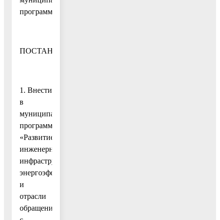
программы
ПОСТАНОВЛЯЮ:
1. Внести
в
муниципальную
программу
«Развитие
инженерной
инфраструктуры,
энергоэффективности
и
отрасли
обращения
с