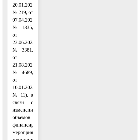
20.01.2023
№ 219, от
07.04.2023
№ 1835,
от
23.06.2023
№ 3381,
от
21.08.2023
№ 4689,
от
10.01.2024
№ 11), в
связи с
изменением
объемов
финансирования
мероприятий
муниципальной