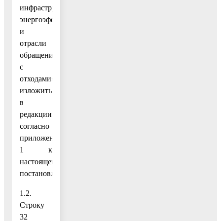
инфраструктуры,
энергоэффективности
и
отрасли
обращения
с
отходами»
изложить
в
редакции
согласно
приложению
1 к
настоящему
постановлению;
1.2.
Строку
32