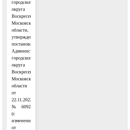
городского
округа
Воскресенск
Московской
области,
утвержденным
постановлением
Администрации
городского
округа
Воскресенск
Московской
области
от
22.11.2022
№ 6092
(с
изменениями
от