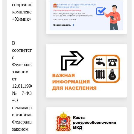
спортивный
комплекс
«Химик»
В
соответствии
с
Федеральным
законом
от
12.01.1996
№ 7-ФЗ
«О
некоммерческих
организациях»,
Федеральным
законом