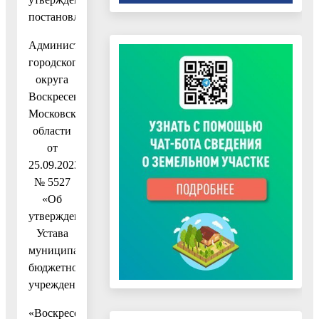
постановлением
Администрации
городского
округа
Воскресенск
Московской
области
от
25.09.2023
№ 5527
«Об
утверждении
Устава
муниципального
бюджетного
учреждения
«Воскресенский