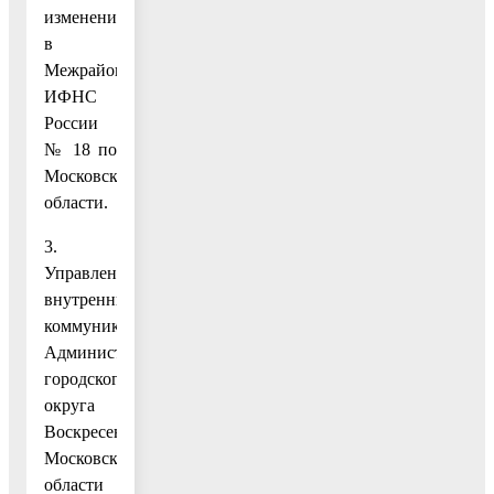
изменения
в
Межрайонной
ИФНС
России
№ 18 по
Московской
области.
3.
Управлению
внутренних
коммуникаций
Администрации
городского
округа
Воскресенск
Московской
области