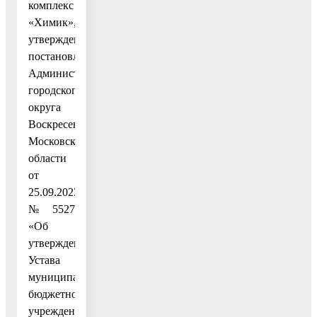
комплекс
«Химик»,
утвержденный
постановлением
Администрации
городского
округа
Воскресенск
Московской
области
от
25.09.2023
№ 5527
«Об
утверждении
Устава
муниципального
бюджетного
учреждения