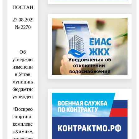
ПОСТАНОВЛЕНИЕ
27.08.2025
№ 2270
Об
утверждении
изменений
в Устав
муниципального
бюджетного
учреждения
«Воскресенский
спортивный
комплекс
«Химик»,
утвержденный