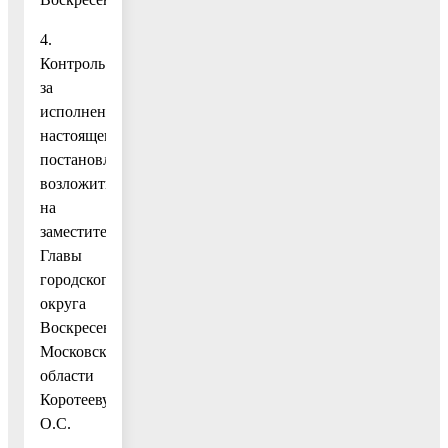
4.
Контроль
за
исполнением
настоящего
постановления
возложить
на
заместителя
Главы
городского
округа
Воскресенск
Московской
области
Коротееву
О.С.