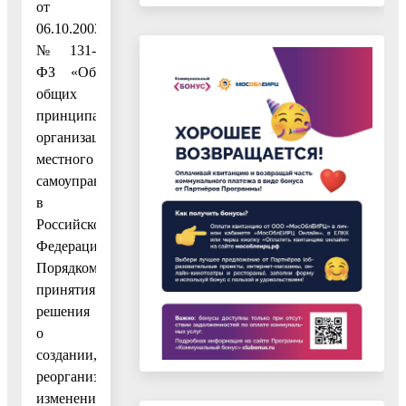
от
06.10.2003
№ 131-
ФЗ «Об
общих
принципах
организации
местного
самоуправления
в
Российской
Федерации»,
Порядком
принятия
решения
о
создании,
реорганизации,
изменения