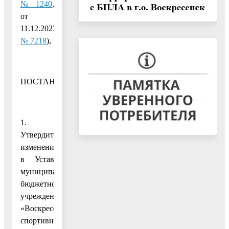
№ 1240
,
от
11.12.2023
№ 7218
),
ПОСТАНОВЛЯЮ:
1.
Утвердить
изменения
в Устав
муниципального
бюджетного
учреждения
«Воскресенский
спортивный