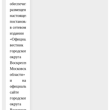
обеспечить
размещение
настоящего
постановления
в сетевом
издании
«Официальный
вестник
городского
округа
Воскресенск
Московской
области»
и на
официальном
сайте
городского
округа
Воскресенск.