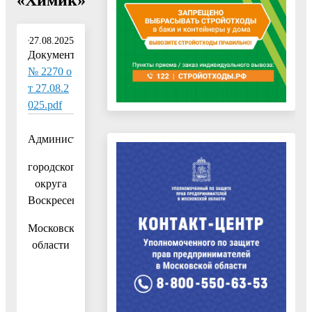
27.08.2025
Документ:
№ 2270 о
т 27.08.2
025.pdf
Администрация
городского
округа
Воскресенск
Московской
области