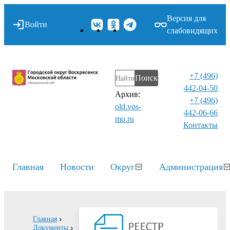
Версия для
Войти
слабовидящих
+7 (496)
Поиск
442-04-50
Архив:
+7 (496)
old.vos-
442-06-66
mo.ru
Контакты⁠
Главная
Новости
Округ
Администрация
Главная
Документы