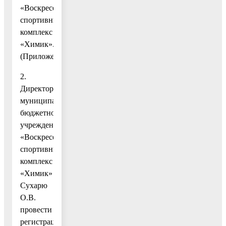
«Воскресенский
спортивный
комплекс
«Химик».
(Приложение.)
2.
Директору
муниципального
бюджетного
учреждения
«Воскресенский
спортивный
комплекс
«Химик»
Сухарю
О.В.
провести
регистрацию