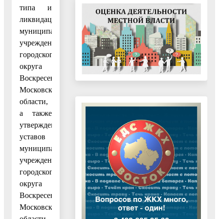
типа и
ликвидации
муниципальных
учреждений
городского
округа
Воскресенск
Московской
области,
а также
утверждения
уставов
муниципальных
учреждений
городского
округа
Воскресенск
Московской
области