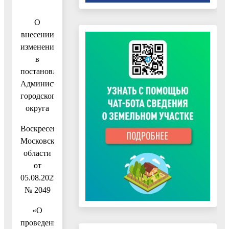
О
внесении
изменений
в
постановление
Администрации
городского
округа
Воскресенск
Московской
области
от
05.08.2025
№ 2049
«О
проведении