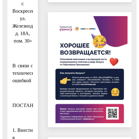
г.
Воскресенск,
ул.
Железнодорожная,
д. 18А,
пом. 30»
В связи с
технической
ошибкой
ПОСТАНОВЛЯЮ:
1. Внести
в