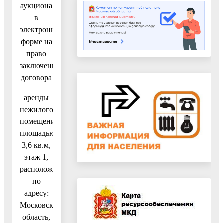
аукциона
в
электронной
форме на
право
заключения
договора
аренды
нежилого
помещения
площадью
3,6 кв.м,
этаж 1,
расположенного
по
адресу:
Московская
область,