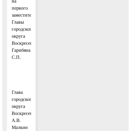
на
первого
заместителя
Главы
городского
округа
Воскресенск
Гарибяна
С.П.
Глава
городского
округа
Воскресенск
А.В.
Малкин