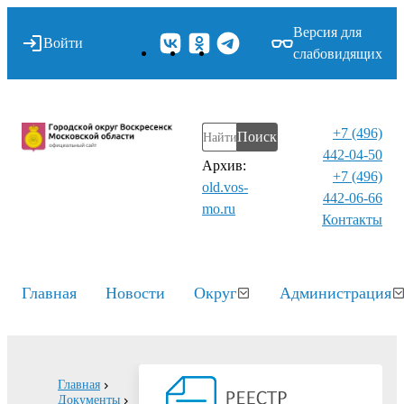
Версия для
Войти
слабовидящих
+7 (496)
Поиск
442-04-50
Архив:
+7 (496)
old.vos-
442-06-66
mo.ru
Контакты⁠
Главная
Новости
Округ
Администрация
Главная
Документы