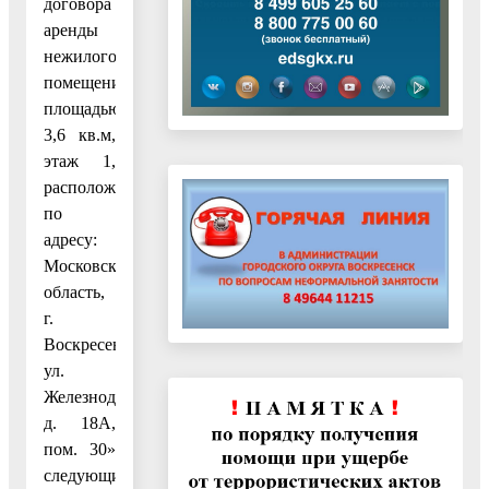
договора
аренды
нежилого
помещения
площадью
3,6 кв.м,
этаж 1,
расположенного
по
адресу:
Московская
область,
г.
Воскресенск,
ул.
Железнодорожная,
д. 18А,
пом. 30»
следующие