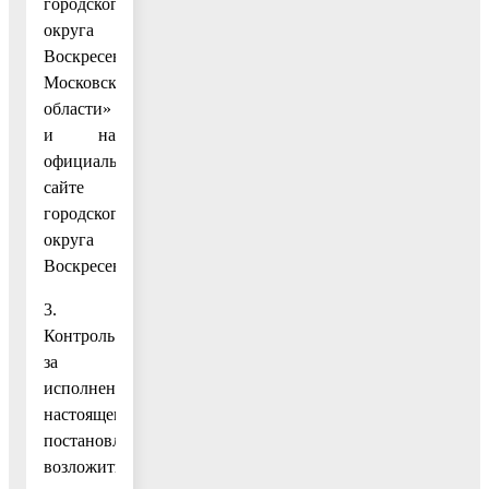
городского
округа
Воскресенск
Московской
области»
и на
официальном
сайте
городского
округа
Воскресенск.
3.
Контроль
за
исполнением
настоящего
постановления
возложить