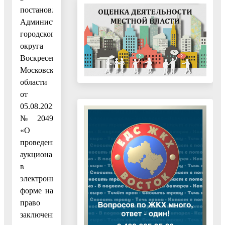
постановление
Администрации
городского
округа
Воскресенск
Московской
области
от
05.08.2025
№ 2049
«О
проведении
аукциона
в
электронной
форме на
право
заключения