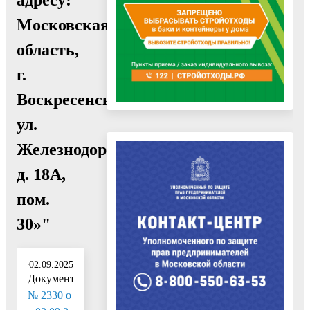
Московская
область,
г.
Воскресенск,
ул.
Железнодорожная,
д. 18А,
пом.
30»"
02.09.2025
Документ:
№ 2330 о