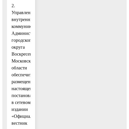
2.
Управлению
внутренних
коммуникаций
Администрации
городского
округа
Воскресенск
Московской
области
обеспечить
размещение
настоящего
постановления
в сетевом
издании
«Официальный
вестник