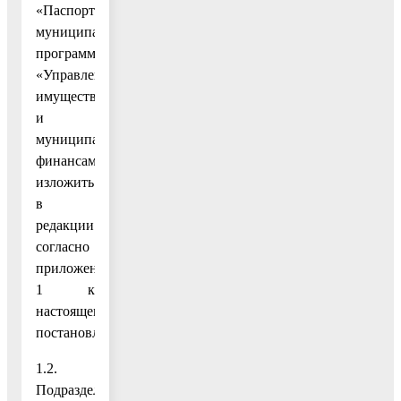
«Паспорт
муниципальной
программы
«Управление
имуществом
и
муниципальными
финансами»
изложить
в
редакции
согласно
приложению
1 к
настоящему
постановлению;
1.2.
Подраздел