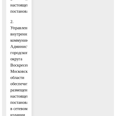
настоящему
постановлению.
2.
Управлению
внутренних
коммуникаций
Администрации
городского
округа
Воскресенск
Московской
области
обеспечить
размещение
настоящего
постановления
в сетевом
издании