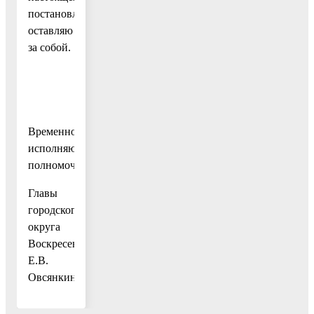
постановления
оставляю
за собой.
Временно
исполняющий
полномочия
Главы
городского
округа
Воскресенск
Е.В.
Овсянкина