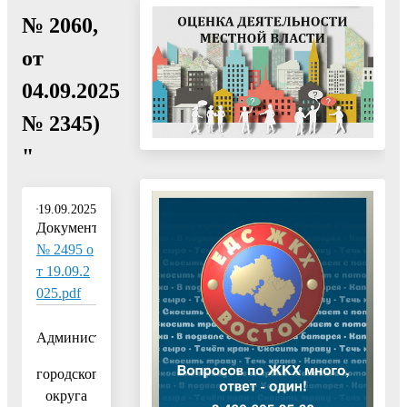
№ 2060,
от
04.09.2025
№ 2345)
"
19.09.2025
Документ:
№ 2495 о
т 19.09.2
025.pdf
Администрация
городского
округа