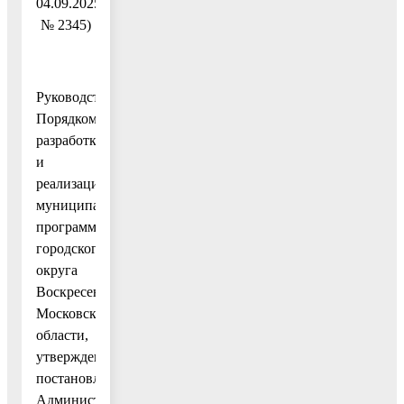
04.09.2025
№ 2345)
Руководствуясь
Порядком
разработки
и
реализации
муниципальных
программ
городского
округа
Воскресенск
Московской
области,
утвержденным
постановлением
Администрации