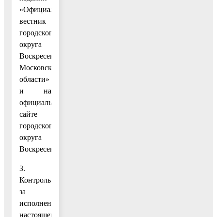
«Официальный
вестник
городского
округа
Воскресенск
Московской
области»
и на
официальном
сайте
городского
округа
Воскресенск.
3.
Контроль
за
исполнением
настоящего