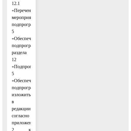
12.1
«Перечень
мероприятий
подпрограммы
5
«Обеспечивающая
подпрограмма»
раздела
12
«Подпрограмма
5
«Обеспечивающая
подпрограмма»
изложить
в
редакции
согласно
приложению
2 к