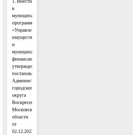
1. Внести
в
муниципальную
программу
«Управление
имуществом
и
муниципальными
финансами»,
утвержденную
постановлением
Администрации
городского
округа
Воскресенск
Московской
области
от
02.12.2022