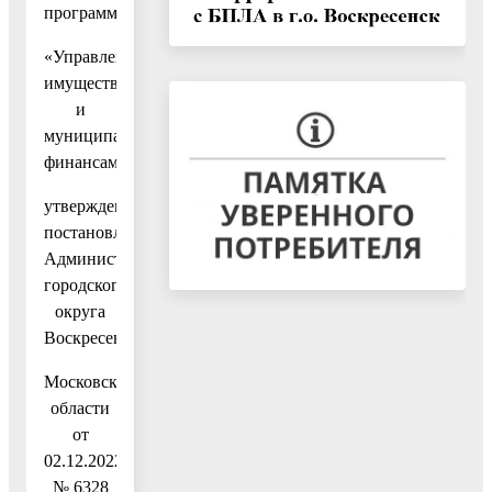
программу
«Управление
имуществом
и
муниципальными
финансами»,
утвержденную
постановлением
Администрации
городского
округа
Воскресенск
Московской
области
от
02.12.2022
№ 6328