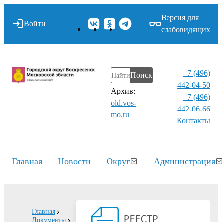
Версия для
Войти
слабовидящих
+7 (496)
Поиск
442-04-50
Архив:
+7 (496)
old.vos-
442-06-66
mo.ru
Контакты⁠
Главная
Новости
Округ
Администрация
Главная
Документы