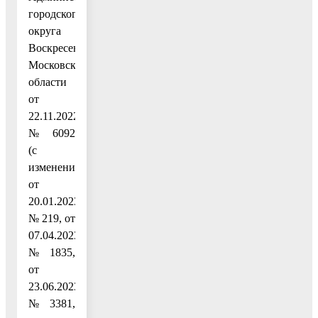
городского
округа
Воскресенск
Московской
области
от
22.11.2022
№ 6092
(с
изменениями
от
20.01.2023
№ 219, от
07.04.2023
№ 1835,
от
23.06.2023
№ 3381,