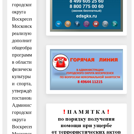
городского
округа
Воскресенск
Московской области,
реализующих
дополнительные
общеобразовательные
программы
в области
физической
культуры
и спорта,
утверждённое
постановлением
Администрации
городского
округа
Воскресенск
Московской