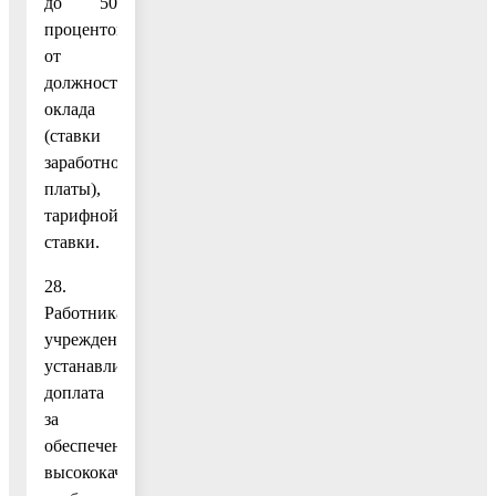
до 50
процентов
от
должностного
оклада
(ставки
заработной
платы),
тарифной
ставки.
28.
Работникам
учреждений
устанавливается
доплата
за
обеспечение
высококачественного