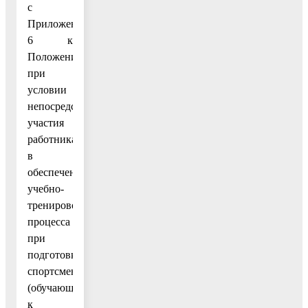
с
Приложением
6 к
Положению,
при
условии
непосредственного
участия
работника
в
обеспечении
учебно-
тренировочного
процесса
при
подготовке
спортсмена
(обучающегося)
к