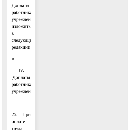
Доплаты
работникам
учреждений»
изложить
в
следующей
редакции:
«
IV.
Доплаты
работникам
учреждений
25. При
оплате
труда