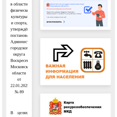
в области
физической
культуры
и спорта,
утверждённое
постановлением
Администрации
городского
округа
Воскресенск
Московской
области
от
22.01.2025
№ 89
В целях