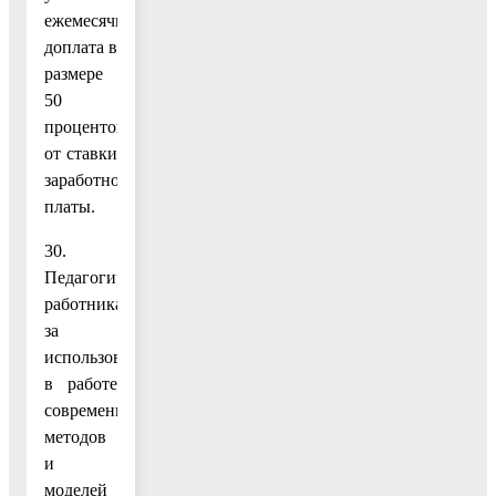
ежемесячная
доплата в
размере
50
процентов
от ставки
заработной
платы.
30.
Педагогическим
работникам
за
использование
в работе
современных
методов
и
моделей