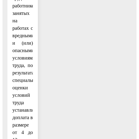
работников,
занятых
на
работах с
вредными
и (или)
опасными
условиями
труда, по
результатам
специальной
оценки
условий
труда
устанавливается
доплата в
размере
от 4 до