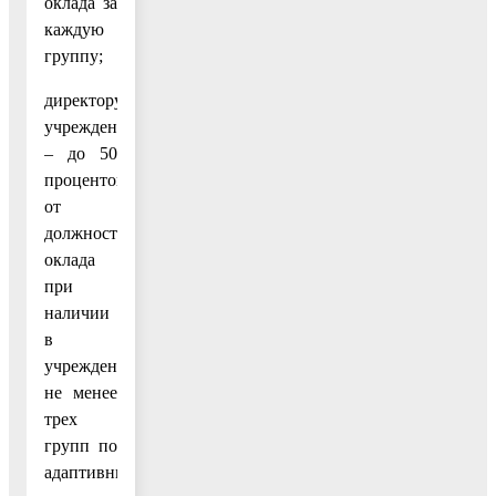
оклада за
каждую
группу;
директору
учреждения
– до 50
процентов
от
должностного
оклада
при
наличии
в
учреждении
не менее
трех
групп по
адаптивным