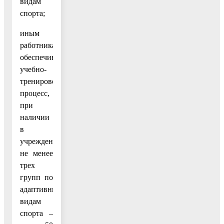
видам
спорта;
иным
работникам,
обеспечивающим
учебно-
тренировочный
процесс,
при
наличии
в
учреждении
не менее
трех
групп по
адаптивным
видам
спорта –