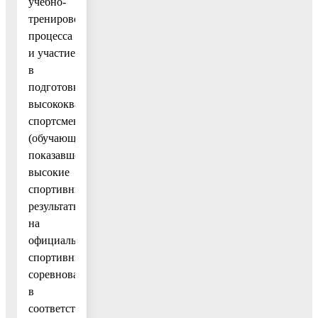
учебно-
тренировочного
процесса
и участие
в
подготовке
высококвалифицированного
спортсмена
(обучающегося),
показавшего
высокие
спортивные
результаты
на
официальных
спортивных
соревнованиях,
в
соответствии