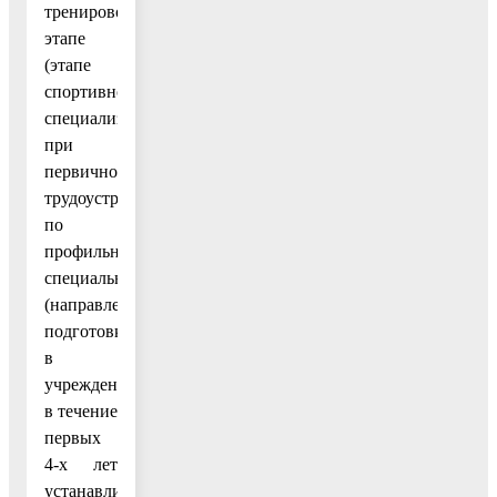
тренировочном
этапе
(этапе
спортивной
специализации),
при
первичном
трудоустройстве
по
профильной
специальности
(направлению
подготовки)
в
учреждения
в течение
первых
4-х лет
устанавливается