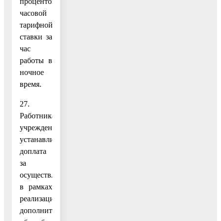
процентов
часовой
тарифной
ставки за
час
работы в
ночное
время.
27.
Работникам
учреждений
устанавливается
доплата
за
осуществление
в рамках
реализации
дополнительных