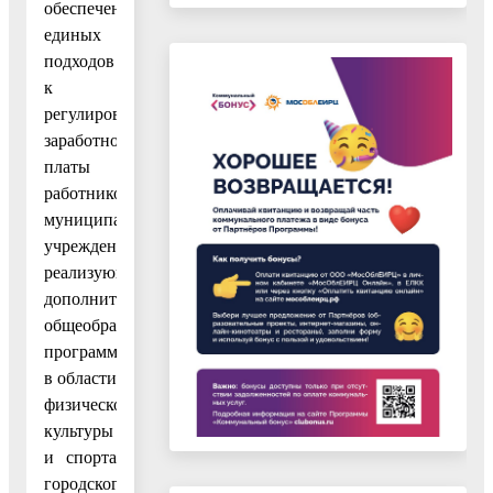
обеспечения
единых
подходов
к
регулированию
заработной
платы
работников
муниципальных
учреждений,
реализующих
дополнительные
общеобразовательные
программы
в области
физической
культуры
и спорта
городского