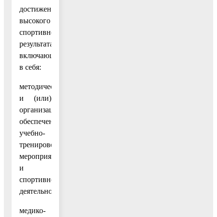
достижению
высокого
спортивного
результата,
включающего
в себя:
методическое
и (или)
организационное
обеспечение
учебно-
тренировочных
мероприятий
и
спортивной
деятельности;
медико-