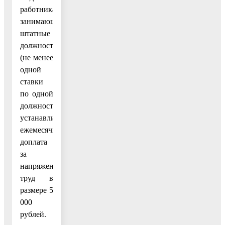
работникам,
занимающим
штатные
должности
(не менее
одной
ставки
по одной
должности),
устанавливается
ежемесячная
доплата
за
напряженный
труд в
размере 5
000
рублей.