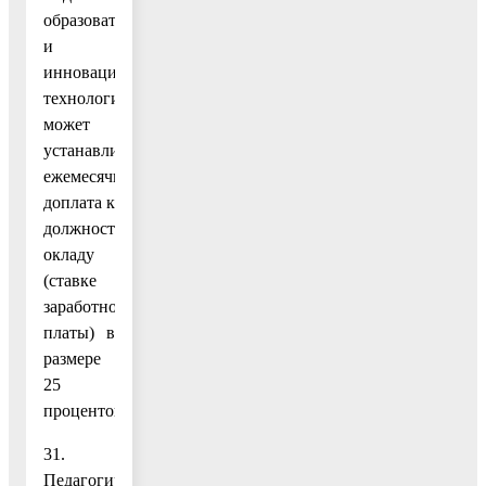
образовательных
и
инновационных
технологий
может
устанавливаться
ежемесячная
доплата к
должностному
окладу
(ставке
заработной
платы) в
размере
25
процентов.
31.
Педагогическим