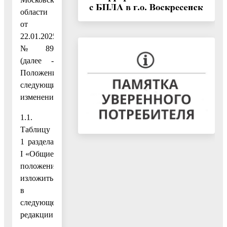
области
от
22.01.2025
№ 89
(далее -
Положение),
следующие
изменения:
1.1.
Таблицу
1 раздела
I «Общие
положения»
изложить
в
следующей
редакции: