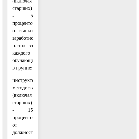
(включая
старших)
- 5
процентов
от ставки
заработной
платы за
каждого
обучающегося
в группе;
инструкторам-
методистам
(включая
старших)
- 15
процентов
от
должностного