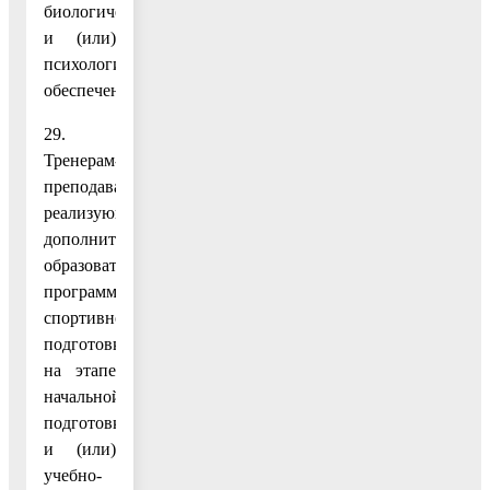
биологическое
и (или)
психологическое
обеспечение.
29.
Тренерам-
преподавателям,
реализующим
дополнительные
образовательные
программы
спортивной
подготовки
на этапе
начальной
подготовки
и (или)
учебно-