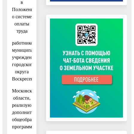
в
Положение
о системе
оплаты
труда
работников
муниципальных
учреждений
городского
округа
Воскресенск
Московской
области,
реализующих
дополнительные
общеобразовательные
программы