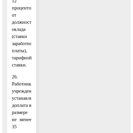
12
процентов
от
должностного
оклада
(ставки
заработной
платы),
тарифной
ставки.
26.
Работникам
учреждений
устанавливается
доплата в
размере
не менее
35