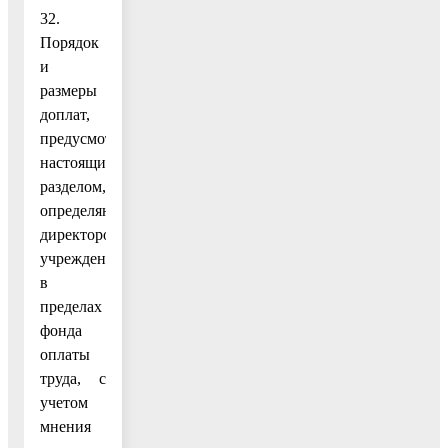
32.
Порядок
и
размеры
доплат,
предусмотренных
настоящим
разделом,
определяются
директором
учреждения
в
пределах
фонда
оплаты
труда, с
учетом
мнения