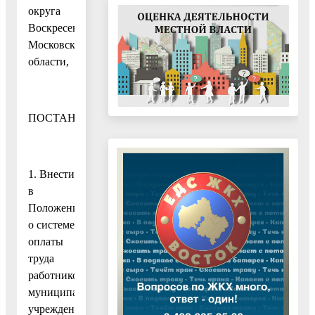
округа
Воскресенск
Московской
области,
ПОСТАНОВЛЯЮ:
1. Внести
в
Положение
о системе
оплаты
труда
работников
муниципальных
учреждений