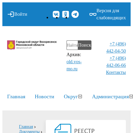
Версия для
Войти
слабовидящих
+7 (496)
Поиск
442-04-50
Архив:
+7 (496)
old.vos-
442-06-66
mo.ru
Контакты⁠
Главная
Новости
Округ
Администрация
Главная
Документы