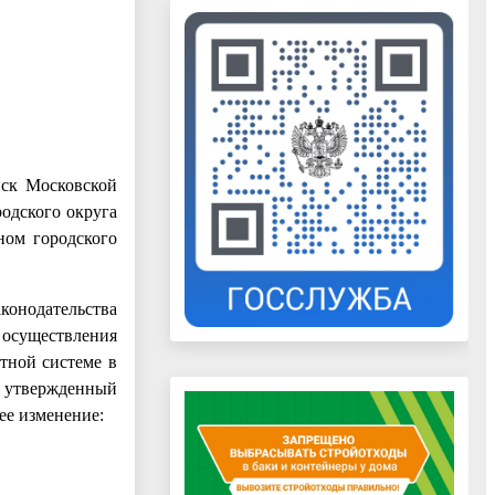
нск Московской
одского округа
ном городского
онодательства
 осуществления
ктной системе в
, утвержденный
ее изменение: