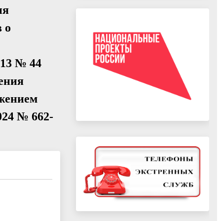
ия
 о
013 № 44
чения
яжением
024 № 662-