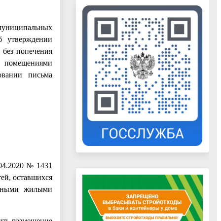
 муниципальных
б утверждении
 без попечения
и помещениями
овании письма
04.2020 № 1431
ей, оставшихся
оенными жилыми
ить размещение