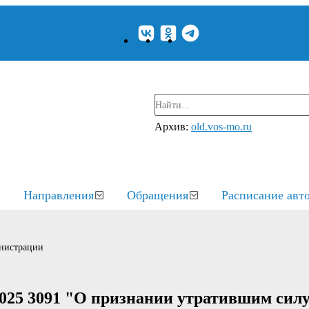
Архив:
old.vos-mo.ru
Направления
Обращения
Расписание авт
нистрации
2025 3091 "О признании утратившим сил