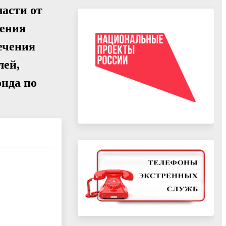
асти от
ления
печения
лей,
нда по