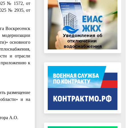
025 № 1572, от
2025 № 2935, от
га Воскресенск
 модернизации
ти)» основного
еплоснабжения,
сти и отрасли
о приложению к
ить размещение
 области» и на
тора А.О.