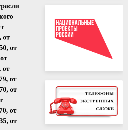
трасли
кого
от
, от
50, от
 от
, от
79, от
70, от
т
70, от
35, от