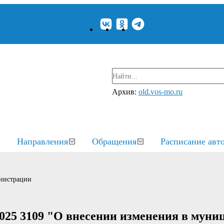
Архив:
old.vos-mo.ru
Направления
Обращения
Расписание авт
нистрации
2025 3109 "О внесении изменения в мун