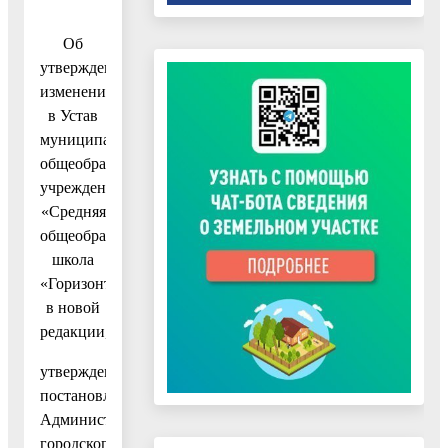
Об
утверждении
изменения
в Устав
муниципального
общеобразовательного
учреждения
«Средняя
общеобразовательная
школа
«Горизонт»
в новой
редакции,
утвержденный
постановлением
Администрации
городского