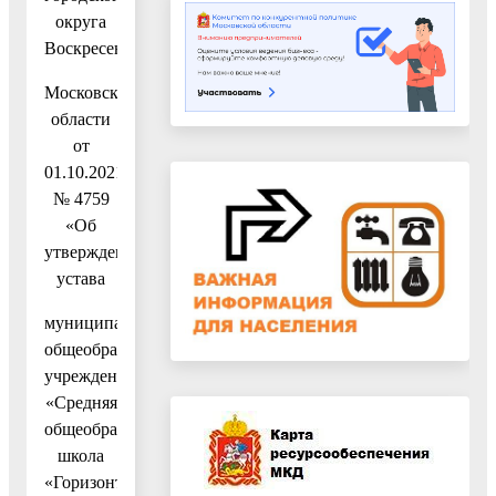
округа
Воскресенск
Московской
области
от
01.10.2021
№ 4759
«Об
утверждении
устава
муниципального
общеобразовательного
учреждения
«Средняя
общеобразовательная
школа
«Горизонт»