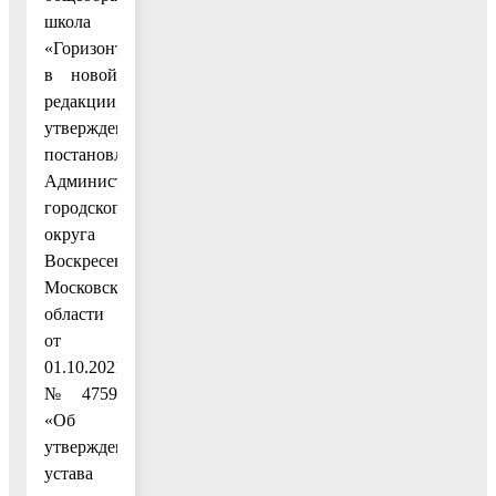
школа
«Горизонт»
в новой
редакции,
утвержденный
постановлением
Администрации
городского
округа
Воскресенск
Московской
области
от
01.10.2021
№ 4759
«Об
утверждении
устава