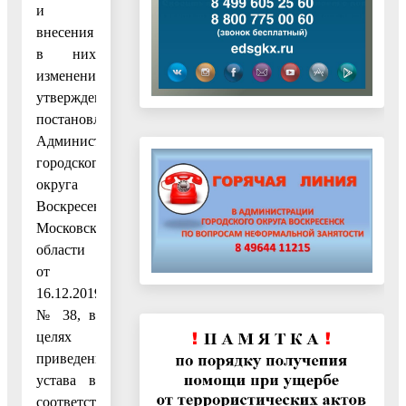
и
внесения
в них
изменений,
утвержденным
постановлением
Администрации
городского
округа
Воскресенск
Московской
области
от
16.12.2019
№ 38, в
целях
приведения
устава в
соответствие