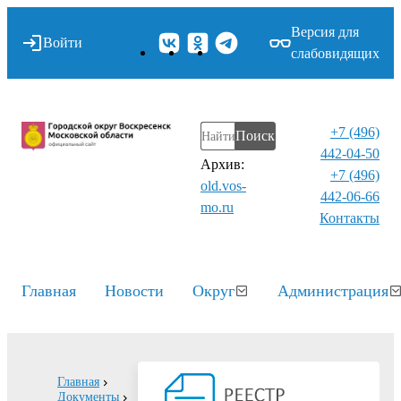
Версия для
Войти
слабовидящих
+7 (496)
Поиск
442-04-50
Архив:
+7 (496)
old.vos-
442-06-66
mo.ru
Контакты⁠
Главная
Новости
Округ
Администрация
Главная
Документы