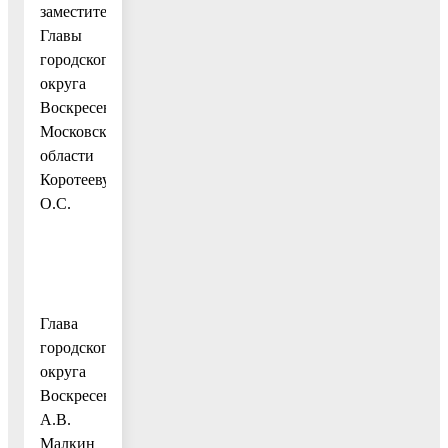
заместителя
Главы
городского
округа
Воскресенск
Московской
области
Коротееву
О.С.
Глава
городского
округа
Воскресенск
А.В.
Малкин