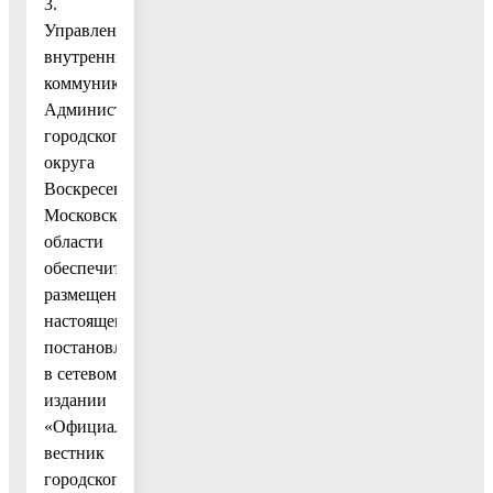
3.
Управлению
внутренних
коммуникаций
Администрации
городского
округа
Воскресенск
Московской
области
обеспечить
размещение
настоящего
постановления
в сетевом
издании
«Официальный
вестник
городского