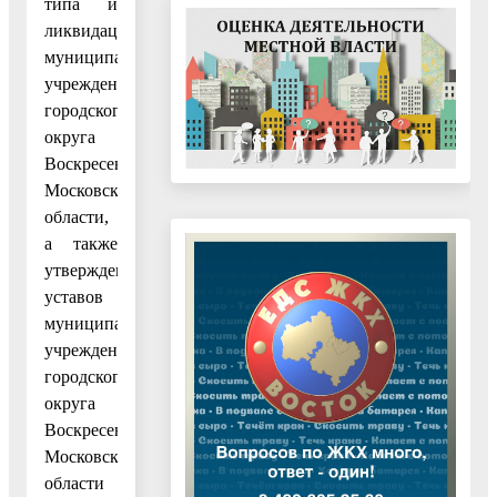
типа и
ликвидации
муниципальных
учреждений
городского
округа
Воскресенск
Московской
области,
а также
утверждения
уставов
муниципальных
учреждений
городского
округа
Воскресенск
Московской
области