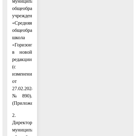
муниципального
общеобразовательного
учреждения
«Средняя
общеобразовательная
школа
«Горизонт»
в новой
редакции»
(с
изменениями
от
27.02.2024
№ 890).
(Приложение.)
2.
Директору
муниципального