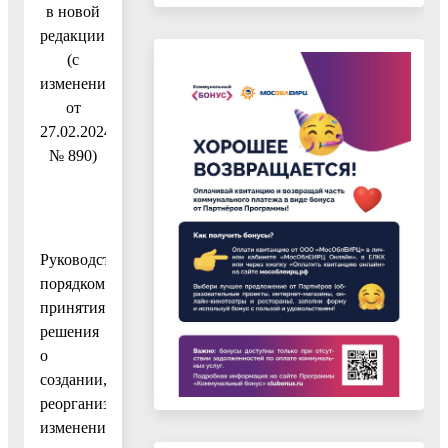
в новой
редакции»
(с
изменениями
от
27.02.2024
№ 890)
Руководствуясь
порядком
принятия
решения
о
создании,
реорганизации,
изменения