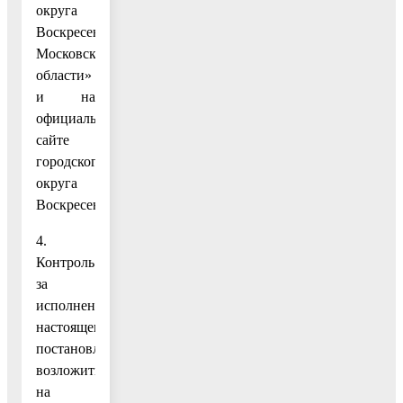
округа
Воскресенск
Московской
области»
и на
официальном
сайте
городского
округа
Воскресенск.
4.
Контроль
за
исполнением
настоящего
постановления
возложить
на