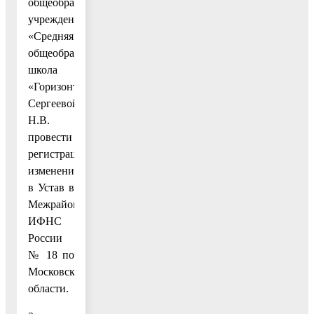
общеобразовательного
учреждения
«Средняя
общеобразовательная
школа
«Горизонт»
Сергеевой
Н.В.
провести
регистрацию
изменения
в Устав в
Межрайонной
ИФНС
России
№ 18 по
Московской
области.