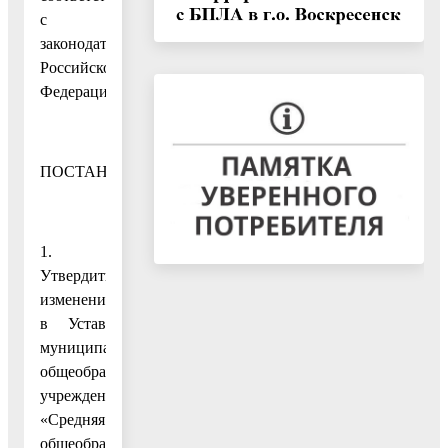
с
законодательством
Российской
Федерации,
ПОСТАНОВЛЯЮ:
1.
Утвердить
изменение
в Устав
муниципального
общеобразовательного
учреждения
«Средняя
общеобразовательная