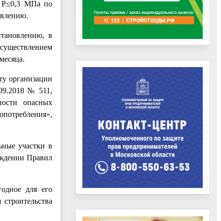
я Р≤0,3 МПа по
овлению.
становлению, в
осуществлением
месяца.
ту организации
09.2018 № 511,
ности опасных
опотребления»,
ьные участки в
рждении Правил
годное для его
 строительства