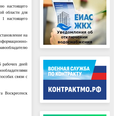
ию настоящего
ой области для
е 1 настоящего
остановление на
формационно-
равообладателю
5 рабочих дней
вообладателями
пособах связи с
га Воскресенск