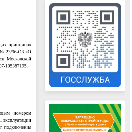
бщих принципах
 № 23/96-ОЗ «О
нск Московской
07-105387195,
ровым номером
а, эксплуатации
уг подключения