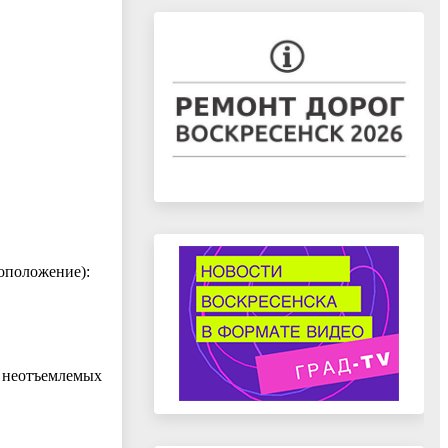
тоположение):
о неотъемлемых