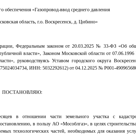
го обеспечения «Газопровод-ввод среднего давления
ковская область, г.о. Воскресенск, д. Цибино»
ерации, Федеральным законом от 20.03.2025 № 33-ФЗ «Об о
публичной власти», Законом Московской области от 07.06.1996
асти», руководствуясь Уставом городского округа Воскресе
75024034734, ИНН: 5032292612) от 04.12.2025 № P001-49096568
ПОСТАНОВЛЯЮ:
сяцев в отношении части земельного участка с кадаст
остановлению, в пользу АО «Мособлгаз», в целях строительств
лемых технологических частей, необходимых для оказания усл