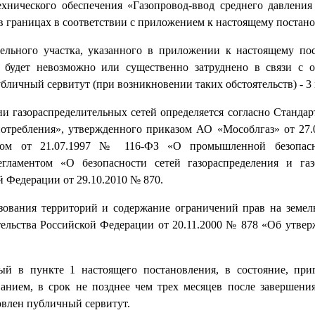
ехнического обеспечения «Газопровод-ввод среднего давлени
», в границах в соответствии с приложением к настоящему постан
мельного участка, указанного в приложении к настоящему по
я будет невозможно или существенно затруднено в связи с 
убличный сервитут (при возникновении таких обстоятельств) - 3 
и газораспределительных сетей определяется согласно Стандар
отребления», утвержденного приказом АО «Мособлгаз» от 27.
оном от 21.07.1997 № 116-ФЗ «О промышленной безопас
гламентом «О безопасности сетей газораспределения и газ
 Федерации от 29.10.2010 № 870.
зования территорий и содержание ограничений прав на земел
ельства Российской Федерации от 20.11.2000 № 878 «Об утве
ый в пункте 1 настоящего постановления, в состояние, при
анием, в срок не позднее чем трех месяцев после завершения
овлен публичный сервитут.