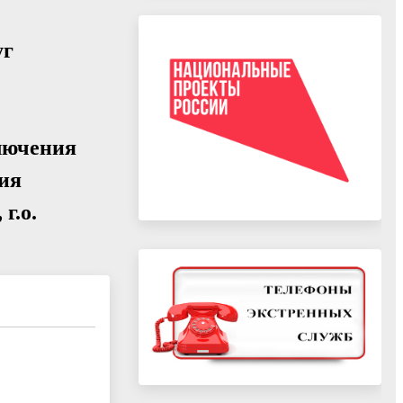
уг
ключения
ния
г.о.