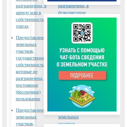
разграничена, в
разграничена, в
аренду или в
безвозмездное
собственность на
пользование
торгах
Предоставление
Предоставление
земельных
земельных
участков,
участков,
государственная
государственная
собственность на
собственность на
которые не
которые не
разграничена, в
разграничена, в
постоянное
собственность
(бессрочное)
бесплатно
пользование
Предоставление
Предоставление
земельных
земельных
участков,
участков,