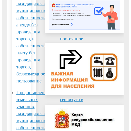
находящихся в
находящихся в
муниципальной
муниципальной
собственности, в
собственности, в
аренду без
собственность
проведения
бесплатно, в
торгов, в
постоянное
собственность за
(бессрочное)
плату без
пользование
проведения
торгов,
безвозмездное
пользование
Предоставление
Установление
земельных
сервитута в
участков,
отношении
находящихся в
земельных
муниципальной
участков,
собственности, в
государственная