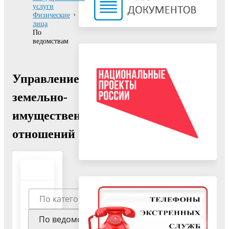
услуги
Физические
лица
По
ведомствам
Управление
земельно-
имущественных
отношений
По категориям
По ведомствам