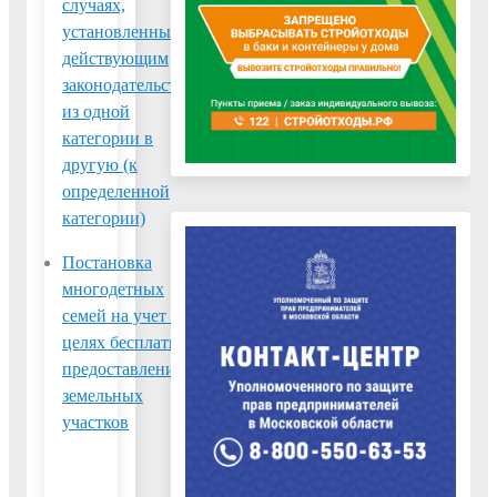
случаях,
которые не
установленных
разграничена, и
действующим
земельных
законодательством,
участков,
из одной
находящихся в
категории в
частной
другую (к
собственности
определенной
категории)
Постановка
Предварительное
многодетных
согласование
семей на учет в
предоставления
целях бесплатного
земельных
предоставления
участков,
земельных
государственная
участков
собственность на
которые не
разграничена