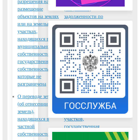
разрешения на
(акта) о наличии
размещение
(отсутствии)
объектов на землях
задолженности по
или на земельных
арендной плате за
участках,
земельные участки,
находящихся в
находящиеся в
муниципальной
муниципальной
собственности или
собственности или
государственная
государственная
собственность на
собственность на
которые не
которые не
разграничена
разграничена
О переводе земель
Перераспределение
(об отнесении
земель и (или)
земель),
земельных
находящихся в
участков,
частной
государственная
собственности, в
собственность на