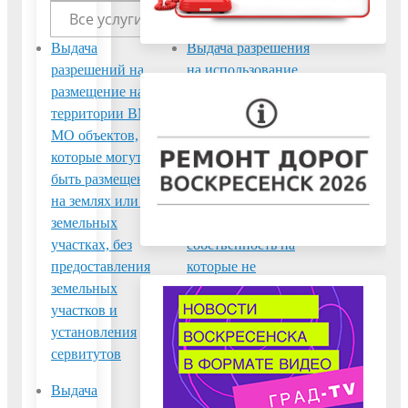
Все услуги
Выдача
Выдача разрешения
разрешений на
на использование
размещение на
земель или
территории ВМР
земельных
МО объектов,
участков,
которые могут
находящихся в
быть размещены
муниципальной
на землях или на
собственности или
земельных
государственная
участках, без
собственность на
предоставления
которые не
земельных
разграничена
участков и
установления
сервитутов
Выдача
Выдача справки