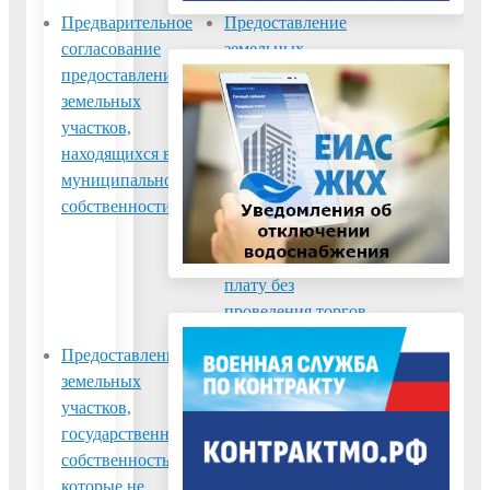
Предварительное
Предоставление
согласование
земельных
предоставления
участков,
земельных
государственная
участков,
собственность на
находящихся в
которые не
муниципальной
разграничена, в
собственности
аренду без
проведения торгов,
в собственность за
плату без
проведения торгов
Предоставление
Предоставление
земельных
земельных
участков,
участков,
государственная
государственная
собственность на
собственность на
которые не
которые не