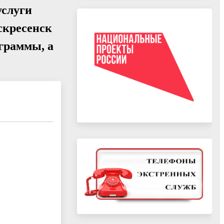
услуги
скресенск
граммы, а