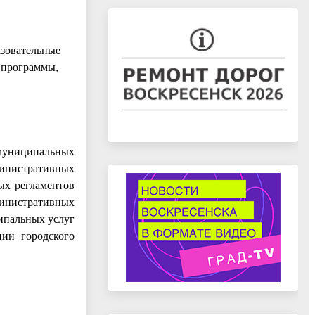
зовательные
 программы,
 муниципальных
инистративных
ых регламентов
министративных
ипальных услуг
ии городского