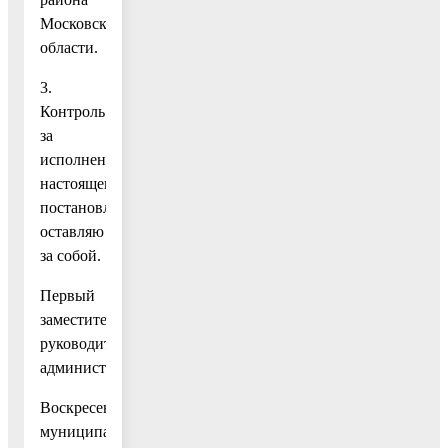
Московской
области.
3.
Контроль
за
исполнением
настоящего
постановления
оставляю
за собой.
Первый
заместитель
руководителя
администрации
Воскресенского
муниципального