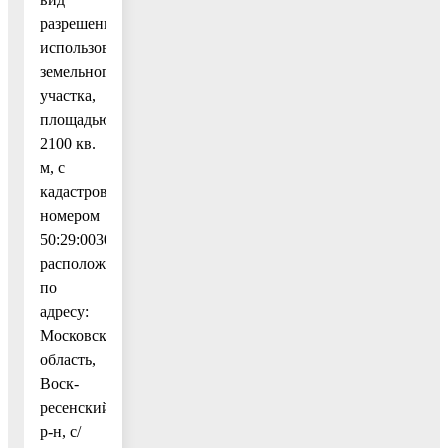
разрешенного
использования
земельного
участка,
площадью
2100 кв.
м, с
кадастровым
номером
50:29:0030302:495,
расположенного
по
адресу:
Московская
область,
Воск-
ресенский
р-н, с/