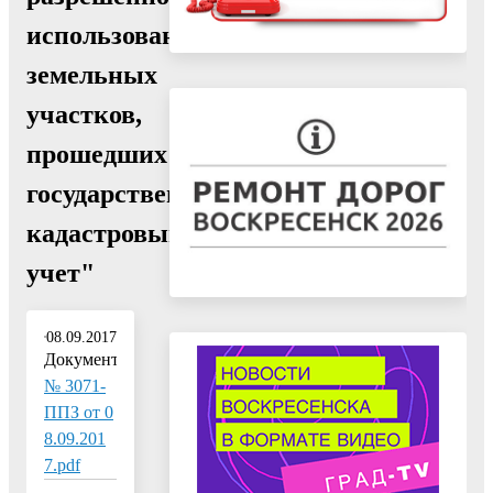
использования
земельных
участков,
прошедших
государственный
кадастровый
учет"
08.09.2017
Документ:
№ 3071-
ППЗ от 0
8.09.201
7.pdf