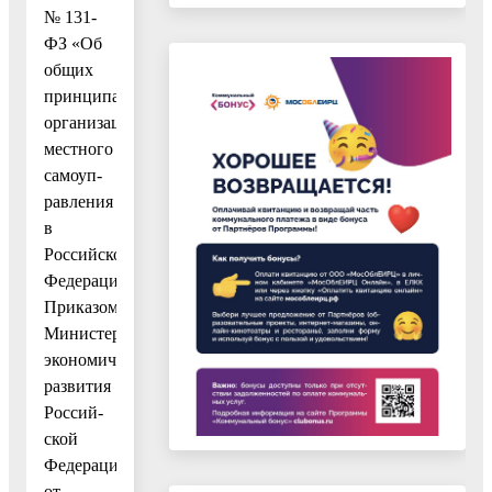
№ 131-
ФЗ «Об
общих
принципах
организации
местного
самоуп-
равления
в
Российской
Федерации»,
Приказом
Министерства
экономического
развития
Россий-
ской
Федерации
от