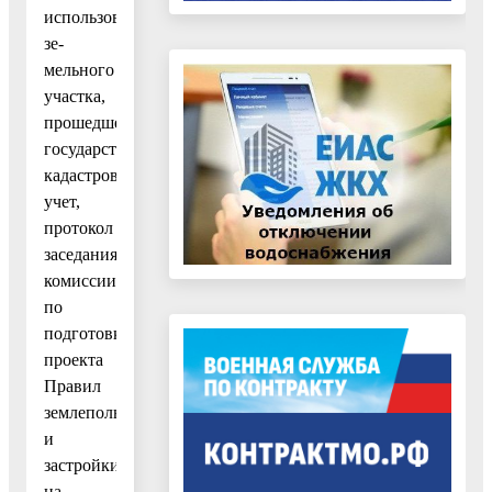
использования
зе-
мельного
участка,
прошедшего
государственный
кадастровый
учет,
протокол
заседания
комиссии
по
подготовке
проекта
Правил
землепользования
и
застройки
на