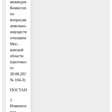
межведомственной
Комиссии
по
вопросам
земельно-
имущественных
отношений
Мос-
ковской
области
(протокол
от
28.08.2017
№ 104-З)
ПОСТАНОВЛЯЮ:
1.
Изменить
вид