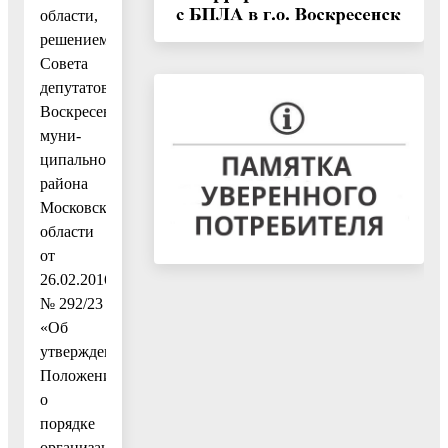
области,
решением
Совета
депутатов
Воскресенского
муни-
ципального
района
Московской
области
от
26.02.2016
№ 292/23
«Об
утверждении
Положения
о
порядке
организации