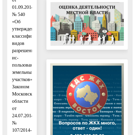
01.09.2014
№ 540
«Об
утверждении
классификатора
видов
разрешенного
ис-
пользования
земельных
участков»,
Законом
Московской
области
от
24.07.2014
№
107/2014-