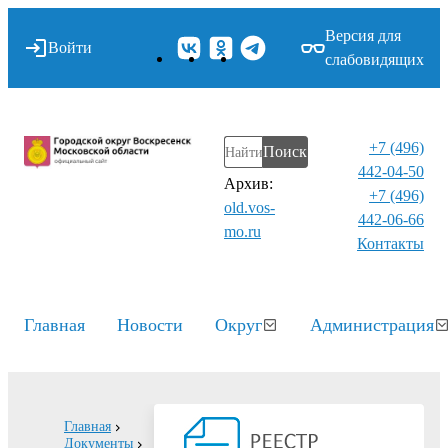
Версия для
Войти
слабовидящих
+7 (496)
Поиск
442-04-50
Архив:
+7 (496)
old.vos-
442-06-66
mo.ru
Контакты⁠
Главная
Новости
Округ
Администрация
Главная
Документы