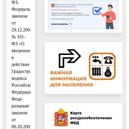
ФЗ,
Федеральным
законом
от
29.12.2004
№ 191-
ФЗ «О
введении
в
действие
Градостроительного
кодекса
Российской
Федерации»,
Феде-
ральным
законом
от
06.10.2003