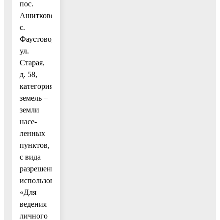
пос.
Ашитковское,
с.
Фаустово,
ул.
Старая,
д. 58,
категория
земель –
земли
насе-
ленных
пунктов,
с вида
разрешенного
использования
«Для
ведения
личного