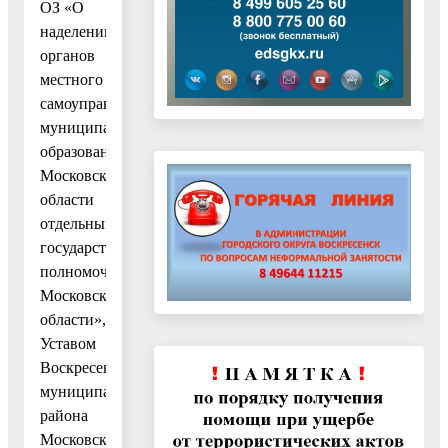
ОЗ «О
наделении
органов
местного
самоуправления
муниципальных
образований
Московской
области
отдельными
государственными
полномочиями
Московской
области»,
Уставом
Воскресенского
муниципального
района
Московской