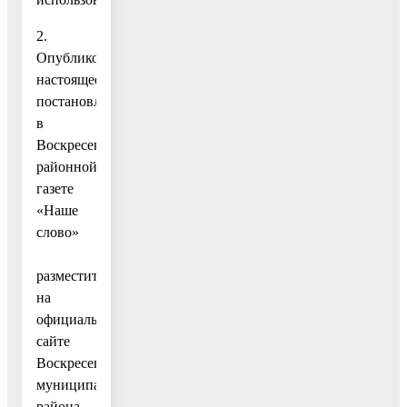
2.
Опубликовать
настоящее
постановление
в
Воскресенской
районной
газете
«Наше
слово»
и
разместить
на
официальном
сайте
Воскресенского
муниципального
района