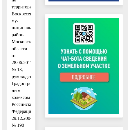
территории
Воскресенского
му-
ниципального
района
Московской
области
от
28.06.2017
№ 13,
руководствуясь
Градостроитель-
ным
кодексом
Российской
Федерации
29.12.2004
№ 190-