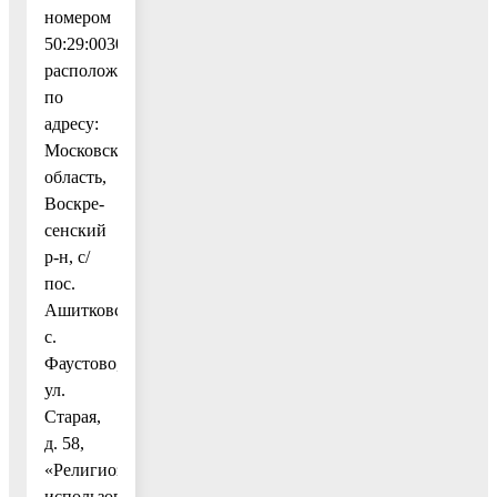
номером
50:29:0030302:495,
расположенного
по
адресу:
Московская
область,
Воскре-
сенский
р-н, с/
пос.
Ашитковское,
с.
Фаустово,
ул.
Старая,
д. 58,
«Религиозное
использование».