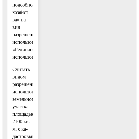
подсобного
хозяйст-
ва» на
вид
разрешенного
использования
«Религиозное
использование».
Считать
видом
разрешенного
использования
земельного
участка
площадью
2100 кв.
м, с ка-
дастровым