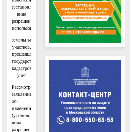
(установлении)
вида
разрешенного
использования
земельных
участков,
прошедших
государственный
кадастровый
учет
Рассмотрев
заявление
об
изменении
(установлении)
вида
разрешенного