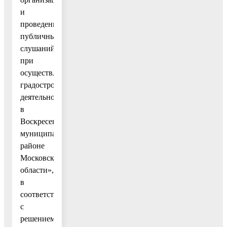
и
проведении
публичных
слушаний
при
осуществлении
градостроительной
деятельности
в
Воскресенском
муниципальном
районе
Московской
области»,
в
соответствии
с
решением