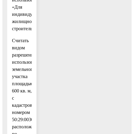
«Для
индивидуального
жилищного
строительства».
Считать
видом
разрешенного
использования
земельного
участка
площадью
600 кв. м,
с
кадастровым
номером
50:29:0030103:7,
расположенного
по