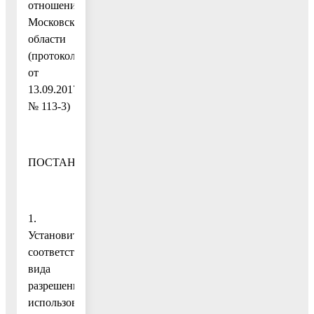
отношений
Московской
области
(протокол
от
13.09.2017
№ 113-3)
ПОСТАНОВЛЯЮ:
1.
Установить
соответствие
вида
разрешенного
использования