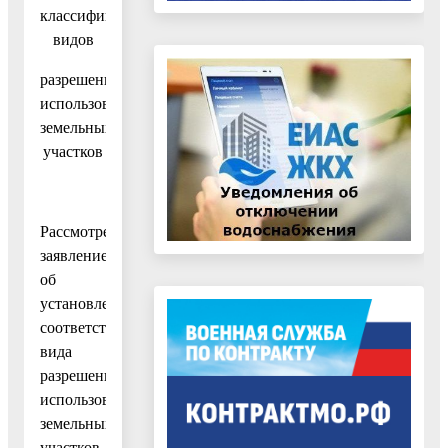
классификатору
видов
разрешенного
использования
земельных
участков
Рассмотрев
заявление
об
установлении
соответствия
вида
разрешенного
использования
земельных
участков,