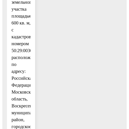
земельного
участка
площадью
600 кв. м,
с
кадастровым
номером
50:29:0030103:7,
расположенного
по
адресу:
Российская
Федерация,
Московская
область,
Воскресенский
муниципальный
район,
городское