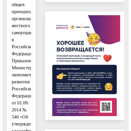
общих
принципах
организации
местного
самоуправления
в
Российской
Федерации»,
Приказом
Министерства
экономического
развития
Российской
Федерации
от 01.09.
2014 №
540 «Об
утверждении
классификатора