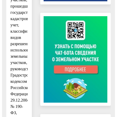
прошедших
государственный
кадастровый
учет,
классификатору
видов
разрешенного
использования
земельных
участков,
руководствуясь
Градостроительным
кодексом
Российской
Федерации
29.12.2004
№ 190-
ФЗ,