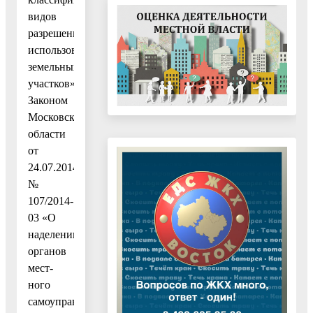
видов
разрешенного
использования
земельных
участков»,
Законом
Московской
области
от
24.07.2014
№
107/2014-
03 «О
наделении
органов
мест-
ного
самоуправления