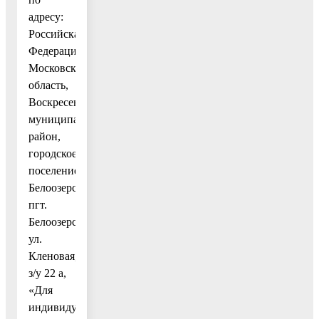
адресу:
Российская
Федерация,
Московская
область,
Воскресенский
муниципальный
район,
городское
поселение
Белоозерский,
пгт.
Белоозерский,
ул.
Кленовая,
з/у 22 а,
«Для
индивидуального