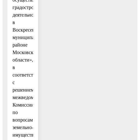
градостроительной
деятельности
в
Воскресенском
муниципальном
районе
Московской
области»,
в
соответствии
с
решением
межведомственной
Комиссии
по
вопросам
земельно-
имущественных