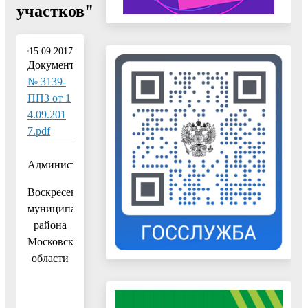
участков"
15.09.2017
Документ:
№ 3139-
ППЗ от 1
4.09.201
7.pdf
Администрация
Воскресенского
муниципального
района
Московской
области