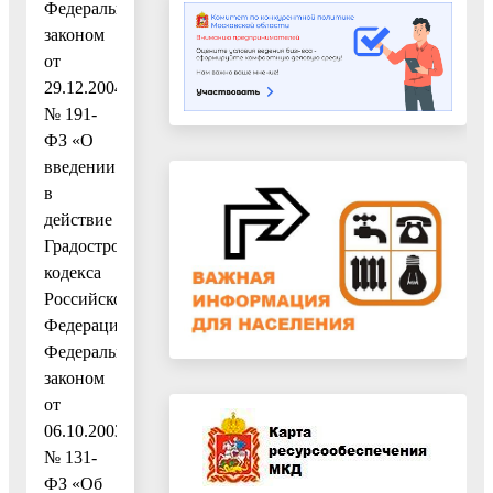
Федеральным
законом
от
29.12.2004
№ 191-
ФЗ «О
введении
в
действие
Градостроительного
кодекса
Российской
Федерации»,
Федеральным
законом
от
06.10.2003
№ 131-
ФЗ «Об