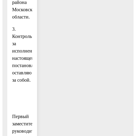
района
Московской
области.
3.
Контроль
за
исполнением
настоящего
постановления
оставляю
за собой.
Первый
заместитель
руководителя