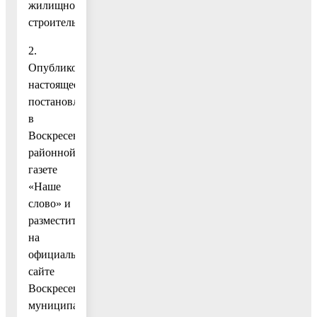
жилищного
строительства».
2.
Опубликовать
настоящее
постановление
в
Воскресенской
районной
газете
«Наше
слово» и
разместить
на
официальном
сайте
Воскресенского
муниципального