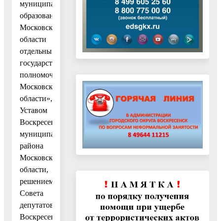
муниципальных
образований
Московской
области
отдельными
государственными
полномочиями
Московской
области»,
Уставом
Воскресенского
муниципального
района
Московской
области,
решением
Совета
депутатов
Воскресенского