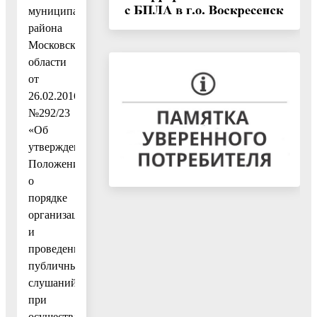
муниципального
района
Московской
области
от
26.02.2016
№292/23
«Об
утверждении
Положения
о
порядке
организации
и
проведении
публичных
слушаний
при
осуществлении