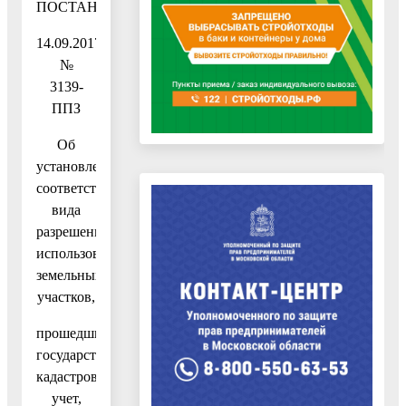
ПОСТАНОВЛЕНИЕ
14.09.2017
№
3139-
ППЗ
Об
установлении
соответствия
вида
разрешенного
использования
земельных
участков,
прошедших
государственный
кадастровый
учет,