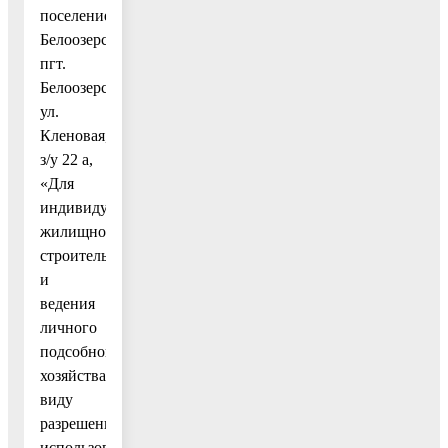
поселение
Белоозерский,
пгт.
Белоозерский,
ул.
Кленовая,
з/у 22 а,
«Для
индивидуального
жилищного
строительства
и
ведения
личного
подсобного
хозяйства»
виду
разрешенного
использования