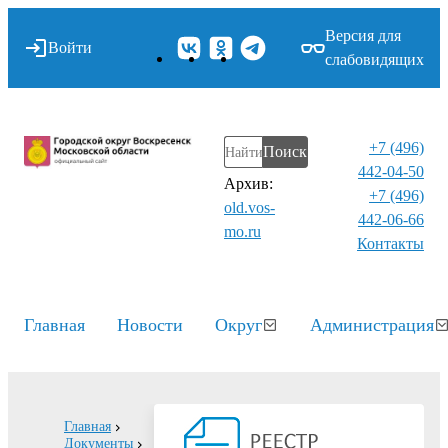
Версия для
Войти
слабовидящих
+7 (496)
Поиск
442-04-50
Архив:
+7 (496)
old.vos-
442-06-66
mo.ru
Контакты⁠
Главная
Новости
Округ
Администрация
Главная
Документы