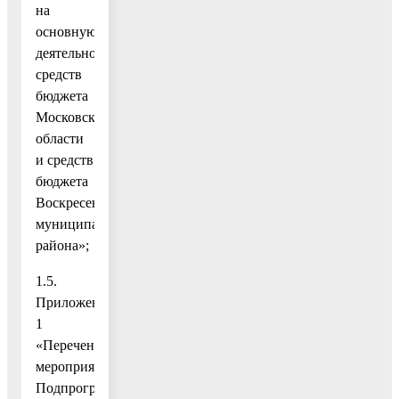
на
основную
деятельность,
средств
бюджета
Московской
области
и средств
бюджета
Воскресенского
муниципального
района»;
1.5.
Приложение
1
«Перечень
мероприятий
Подпрограммы