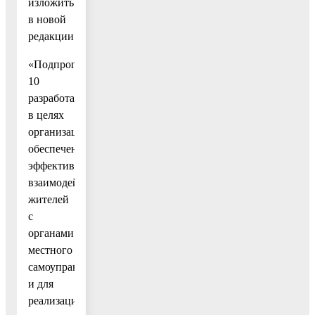
изложить
в новой
редакции:
«Подпрограмма
10
разработана
в целях
организации
обеспечения
эффективного
взаимодействия
жителей
с
органами
местного
самоуправления
и для
реализации