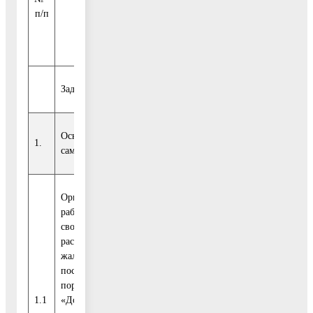
реализации
(тыс.
п/п
финансирования
Программы
руб.)
2017
Задача 1. Обеспечение эффективного взаимодействия жит
Основное мероприятие 1. Обеспечение эффективного взаи
1.
самоуправления
Организация
работы по
своевременному
рассмотрению
жалоб,
поступивших на
За счет средств,
портал
предусмотренных
1.1
«Добродел», и
0,00
0,00
на основную