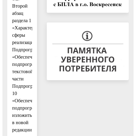
Второй
абзац
раздела 1
«Характеристика
сферы
реализации
Подпрограммы
«Обеспечивающая
подпрограмма»
текстовой
части
Подпрограммы
10
«Обеспечивающая
подпрограмма»
изложить
в новой
редакции: