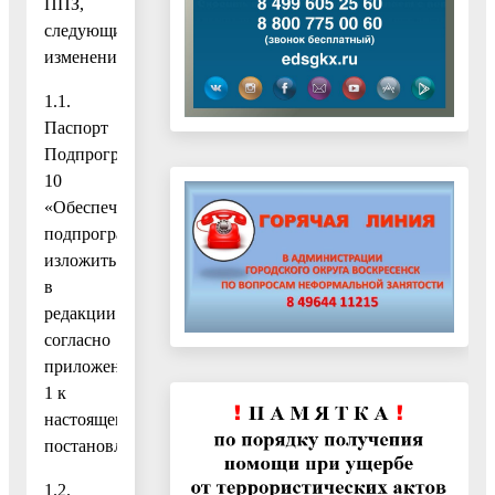
ППЗ,
следующие
изменения:
1.1.
Паспорт
Подпрограммы
10
«Обеспечивающая
подпрограмма»
изложить
в
редакции
согласно
приложению
1 к
настоящему
постановлению;
1.2.