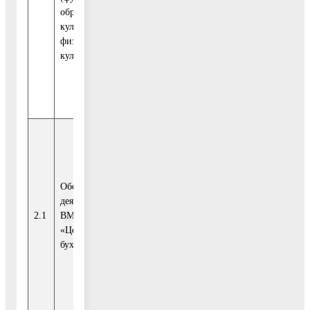
образования,
культуры,
Средства
физической
бюджета
культуры и спорта
127
Воскресенского
17 254
777,50
муниципального
района
Средства
бюджета
128
24 285
Московской
993,70
области
Обеспечение
деятельности МКУ
2.1
ВМР МО
«Централизованная
Средства
бухгалтерия»
бюджета
127
Воскресенского
17 254
777,5
муниципального
района