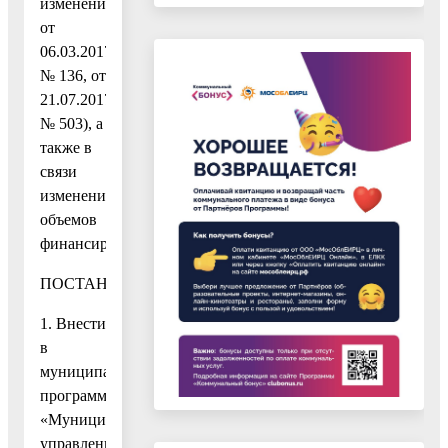
изменениями
от
06.03.2017
№ 136, от
21.07.2017
№ 503), а
также в
связи
изменением
объемов
финансирования
ПОСТАНОВЛЯЮ:
1. Внести
в
муниципальную
программу
«Муниципальное
управление