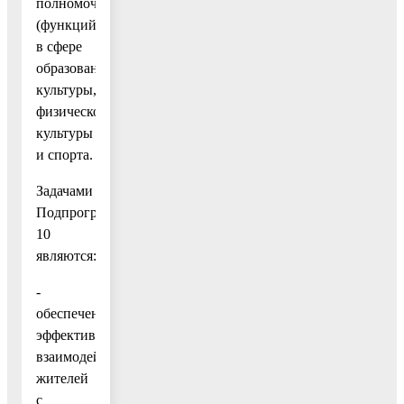
полномочий
(функций)
в сфере
образования,
культуры,
физической
культуры
и спорта.
Задачами
Подпрограммы
10
являются:
-
обеспечение
эффективного
взаимодействия
жителей
с