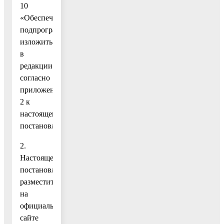
10
«Обеспечивающая
подпрограмма»»
изложить
в
редакции
согласно
приложению
2 к
настоящему
постановлению;
2.
Настоящее
постановление
разместить
на
официальном
сайте