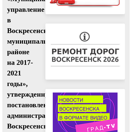
управление
в
Воскресенском
муниципальном
районе
на 2017-
2021
годы»,
утвержденную
постановлением
администрации
Воскресенского