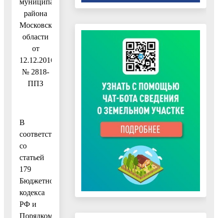
муниципального
района
Московской
области
от
12.12.2016
№ 2818-
ППЗ
В
соответствии
со
статьей
179
Бюджетного
кодекса
РФ и
Порядком