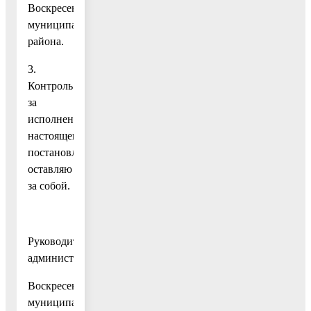
Воскресенского
муниципального
района.
3.
Контроль
за
исполнением
настоящего
постановления
оставляю
за собой.
Руководитель
администрации
Воскресенского
муниципального