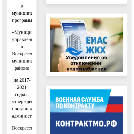
в
муниципальную
программу
«Муниципальное
управление
в
Воскресенском
муниципальном
районе
на 2017-
2021
годы»,
утвержденную
постановлением
администрации
Воскресенского