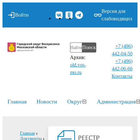
Версия для
Войти
слабовидящих
+7 (496)
Поиск
442-04-50
Архив:
+7 (496)
old.vos-
442-06-66
mo.ru
Контакты⁠
Главная
Новости
Округ
Администрация
Главная
Документы