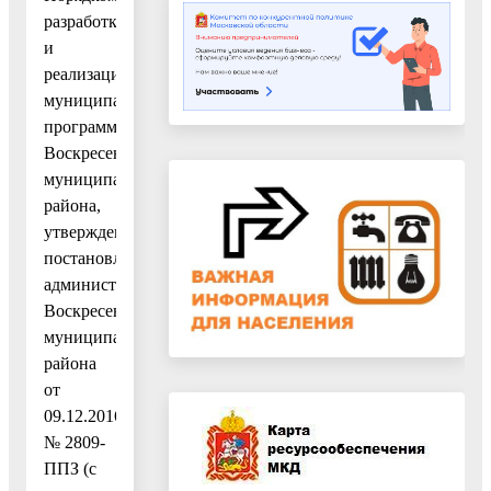
разработки
и
реализации
муниципальных
программ
Воскресенского
муниципального
района,
утвержденным
постановлением
администрации
Воскресенского
муниципального
района
от
09.12.2016
№ 2809-
ППЗ (с