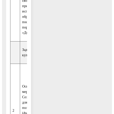
своевременному
деятельность
принятию мер по
исполнению
обращений,
поступивших на
портал
«Добродел».
Задача 2. Создание условий для реализации полномочий (
культуры и спорта
256
Итого
41 540
771,20
Основное
мероприятие.
Средства
Создание условий
бюджета
128
для реализации
24 285
Московской
993,70
полномочий
2
области
(функций) в сфере