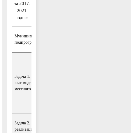
на 2017-
2021
годы»
Муниципальный заказчик
Отдел по работе с обра
подпрограммы
администрации Воскресе
Отчетный
(базовый)
Задача 1. Обеспечение эффективного
взаимодействия жителей с органами
период (2016 г.)
местного самоуправления
13,29
Задача 2. Создание условий для
реализации полномочий (функций)