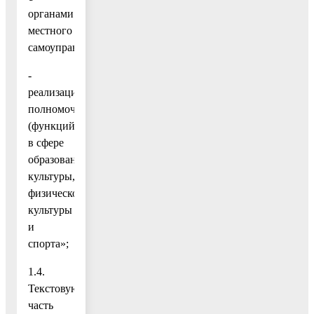
органами
местного
самоуправления;
-
реализация
полномочий
(функций)
в сфере
образования,
культуры,
физической
культуры
и
спорта»;
1.4.
Текстовую
часть