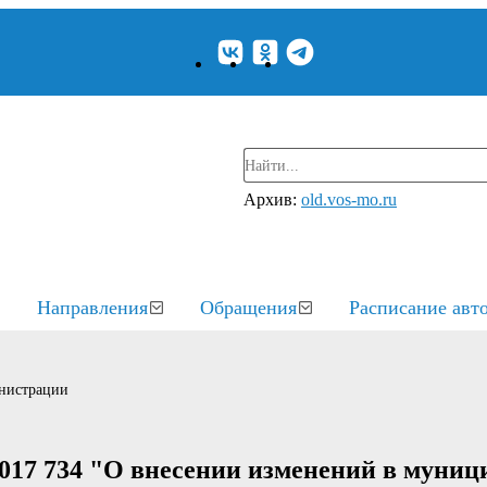
Архив:
old.vos-mo.ru
Направления
Обращения
Расписание авт
нистрации
2017 734 "О внесении изменений в муни