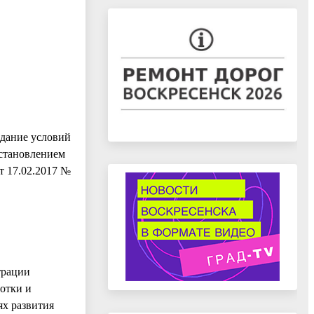
здание условий
остановлением
т 17.02.2017 №
трации
отки и
ях развития