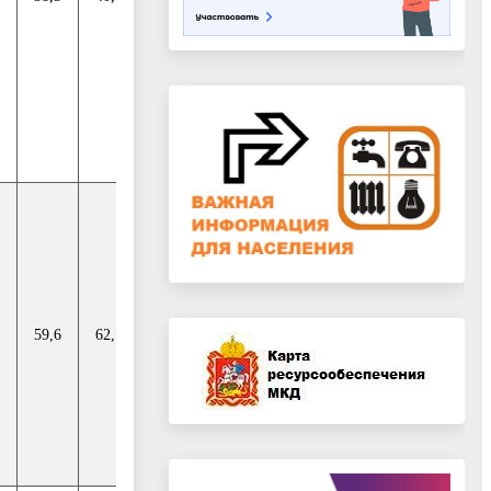
59,6
62,7
67,5
69,9