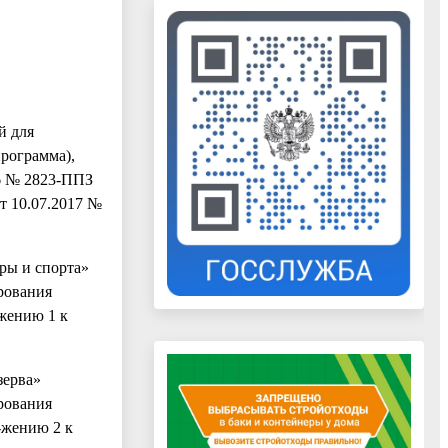
й для
программа),
6 № 2823-ППЗ
т 10.07.2017 №
ры и спорта»
рования
жению 1 к
зерва»
рования
-жению 2 к