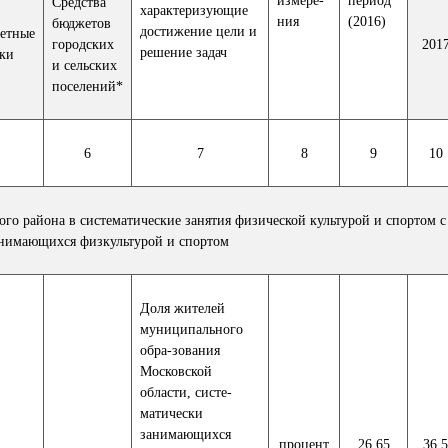
Средства
характеризующие
ния
(2016)
бюджетов
достижение цели и
етные
городских
201
решение задач
ки
и сельских
поселений*
6
7
8
9
10
ого района в систематические занятия физической культурой и спортом 
анимающихся физкультурой и спортом
Доля жителей
муниципального
обра-зования
Московской
области, систе-
матически
занимающихся
процент
26,65
36,5