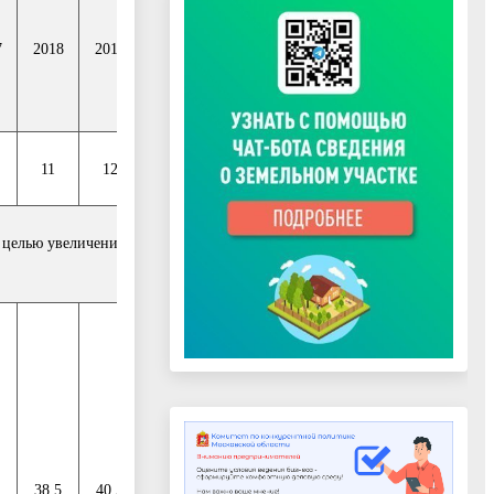
7
2018
2019
2020
2021
11
12
13
14
с целью увеличения числа жителей
38,5
40,5
43,6
45,1