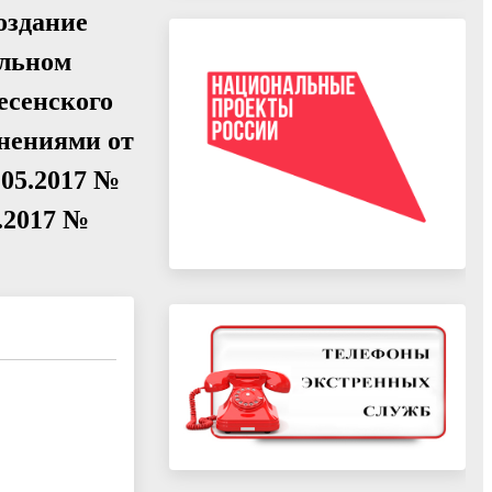
оздание
альном
есенского
енениями от
.05.2017 №
9.2017 №