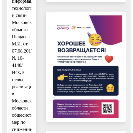
информационных
технологий
и связи
Московской
области
Шадаева
М.И. от
07.08.2017
№ 10-
4148/
Исх, в
целях
реализации
в
Московской
области
общесистемных
мер по
снижению