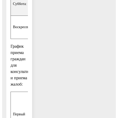
выходной
Суббота:
день
выходной
Воскресенье:
день
График
приема
граждан
для
консультирования
и приема
жалоб:
с
10.00
до
Первый
12.00