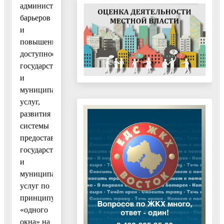
административных
барьеров
и
повышению
доступности
государственных
и
муниципальных
услуг,
развития
системы
предоставления
государственных
и
муниципальных
услуг по
принципу
«одного
окна» на