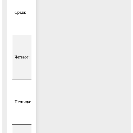
17.30
Среда:
(перерыв
– с 13.00
до 13.45)
с 8.30 до
17.30
Четверг:
(перерыв
– с 13.00
до 13.45)
с 8.30 до
16.15
Пятница:
(перерыв
– с 13.00
до 13.45)