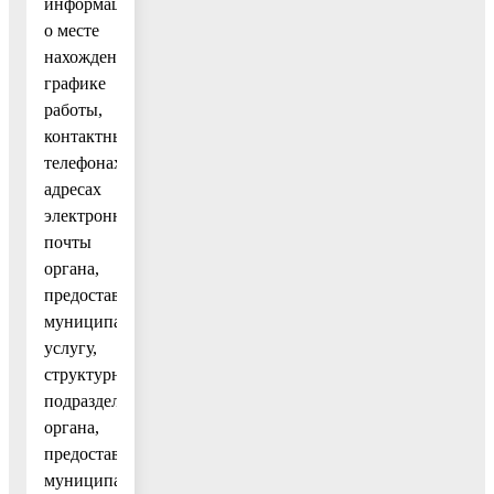
информация
о месте
нахождения,
графике
работы,
контактных
телефонах,
адресах
электронной
почты
органа,
предоставляющего
муниципальную
услугу,
структурных
подразделений
органа,
предоставляющего
муниципальную