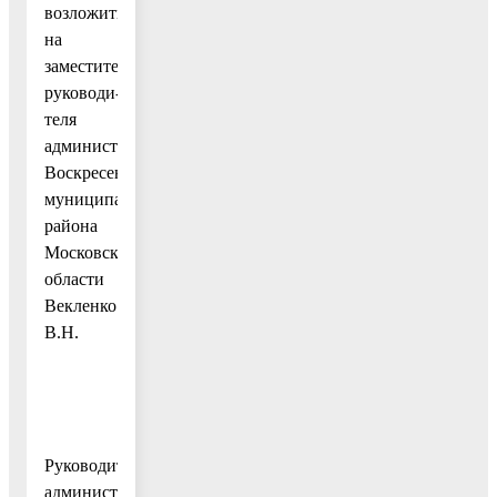
возложить
на
заместителя
руководи-
теля
администрации
Воскресенского
муниципального
района
Московской
области
Векленко
В.Н.
Руководитель
администрации