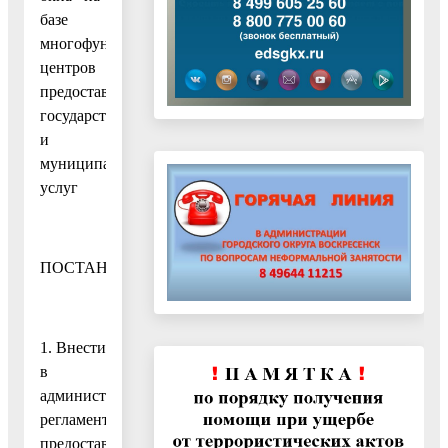
базе
многофункциональных
центров
предоставления
государственных
и
муниципальных
услуг
ПОСТАНОВЛЯЮ:
1. Внести
в
административный
регламент
предоставления