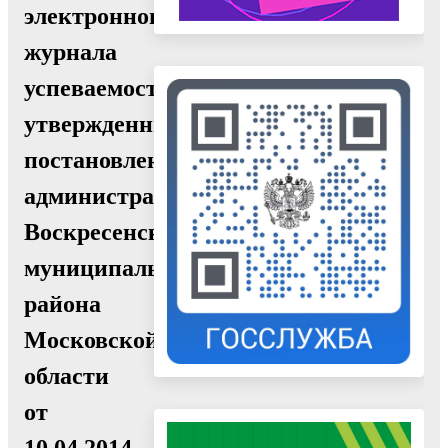
электронного
журнала
успеваемости»,
утвержденный
постановлением
администрации
Воскресенского
муниципального
района
Московской
области
от
10.04.2014