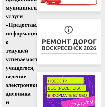
муниципальной
услуги
«Предоставление
информации
о
текущей
успеваемости
учащегося,
ведение
электронного
дневника
и