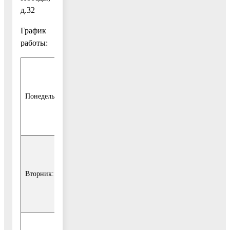
д.32
График
работы:
с 8.30 до
17.30
Понедельник:
(перерыв
– с 13.00
до 13.45)
с 8.30 до
17.30
Вторник:
(перерыв
– с 13.00
до 13.45)
с 8.30 до