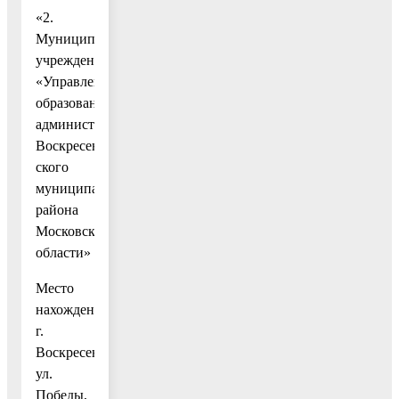
«2.
Муниципальное
учреждение
«Управление
образования
администрации
Воскресен-
ского
муниципального
района
Московской
области»
Место
нахождения:
г.
Воскресенск,
ул.
Победы,