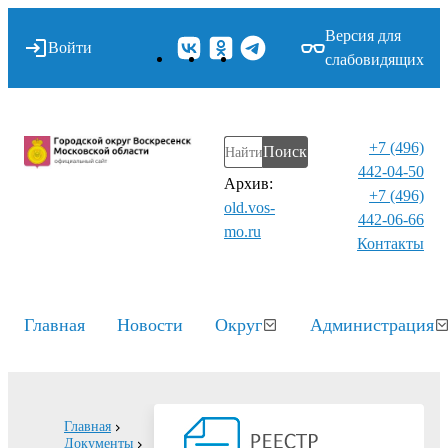
Версия для
Войти
слабовидящих
+7 (496)
Поиск
442-04-50
Архив:
+7 (496)
old.vos-
442-06-66
mo.ru
Контакты⁠
Главная
Новости
Округ
Администрация
Главная
Документы