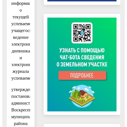
информации
о
текущей
успеваемости
учащегося,
ведение
электронного
дневника
и
электронного
журнала
успеваемости»,
утвержденный
постановлением
администрации
Воскресенского
муниципального
района