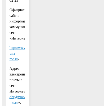
02-23
Официальный
сайт в
информационно-
коммуникационной
сети
«Интернет»:
http://www.uo-
vmr-
mo.ru
/
Адрес
электронной
почты в
сети
Интернет:
obr@vmr-
mo.ru
».