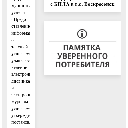
муниципальной
услуги
«Предо-
ставление
информации
о
текущей
успеваемости
учащегося,
ведение
электронного
дневника
и
электронного
журнала
успеваемости»,
утвержденный
постановлением