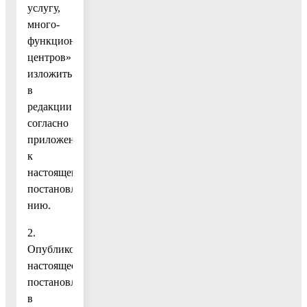
услугу,
много-
функциональных
центров»
изложить
в
редакции
согласно
приложению
к
настоящему
постановле-
нию.
2.
Опубликовать
настоящее
постановление
в