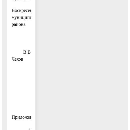
Воскресенского
муниципального
района
В.В
Чехов
Приложение
к