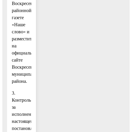
Воскресенской
районной
газете
«Наше
слово» и
разместить
на
официальном
сайте
Воскресенского
муниципального
района.
3.
Контроль
за
исполнением
настоящего
постановления