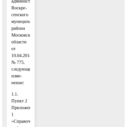
администрации
Воскре-
сенского
муниципального
района
Московской
области
от
10.04.2014
№ 775,
следующее
изме-
нение:
1.1.
Пункт 2
Приложения
1
«Справочная