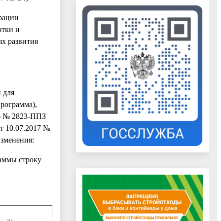
рации
отки и
ях развития
 для
программа),
6 № 2823-ППЗ
т 10.07.2017 №
изменения:
раммы строку