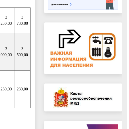
3
3
230,00
730,00
3
3
000,00
500,00
230,00
230,00