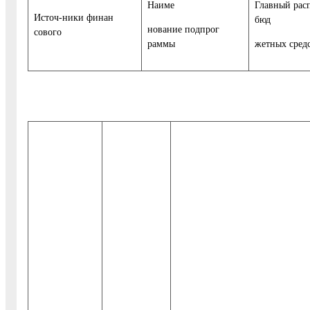
Наиме
Главный рас
Источ-ники финан
бюд
нование подпрог
сового
раммы
жетных сред