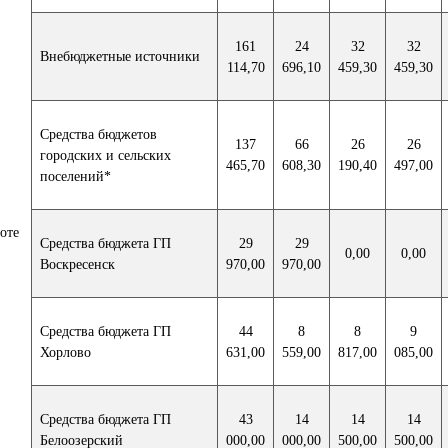
161
24
32
32
Внебюджетные источники
114,70
696,10
459,30
459,30
Средства бюджетов
137
66
26
26
городских и сельских
465,70
608,30
190,40
497,00
поселений*
боте
Средства бюджета ГП
29
29
0,00
0,00
Воскресенск
970,00
970,00
Средства бюджета ГП
44
8
8
9
Хорлово
631,00
559,00
817,00
085,00
Средства бюджета ГП
43
14
14
14
Белоозерский
000,00
000,00
500,00
500,00