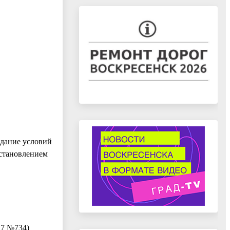
здание условий
остановлением
017 №734)