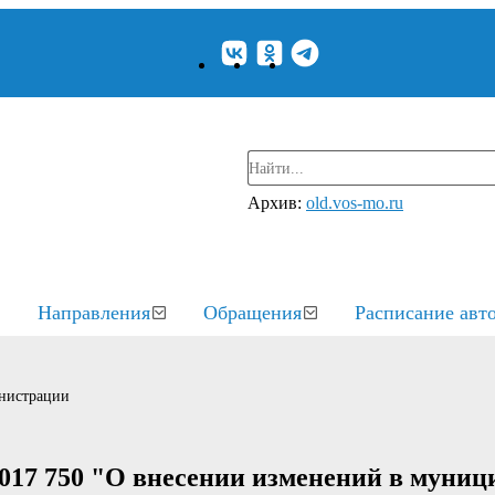
Архив:
old.vos-mo.ru
Направления
Обращения
Расписание авт
нистрации
2017 750 "О внесении изменений в муни