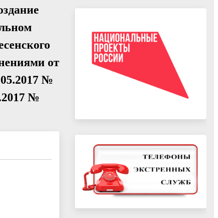
оздание
альном
есенского
енениями от
.05.2017 №
9.2017 №