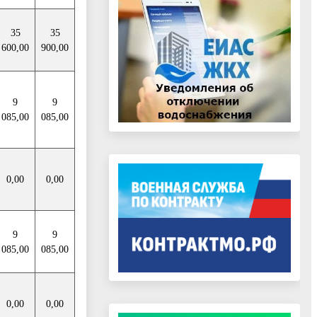
35
35
600,00
900,00
9
9
085,00
085,00
0,00
0,00
9
9
085,00
085,00
0,00
0,00