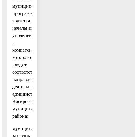
муниципальной
программы
является
начальник
управления,
в
компетенцию
которого
входит
соответствующие
направления
деятельности
администрации
Воскресенского
муниципального
района;
муниципальный
заказчик