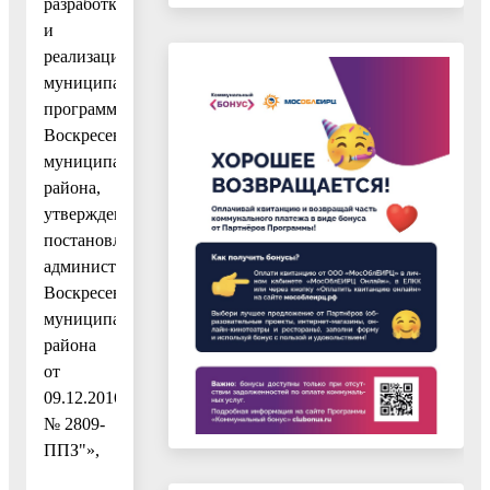
разработки
и
реализации
муниципальных
программ
Воскресенского
муниципального
района,
утвержденный
постановлением
администрации
Воскресенского
муниципального
района
от
09.12.2016
№ 2809-
ППЗ"»,