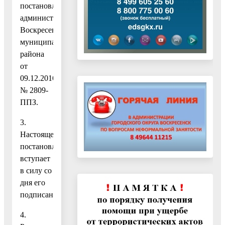
постановлением
администрации
Воскресенского
муниципального
района
от
09.12.2016
№ 2809-
ППЗ.
3.
Настоящее
постановление
вступает
в силу со
дня его
подписания.
4.