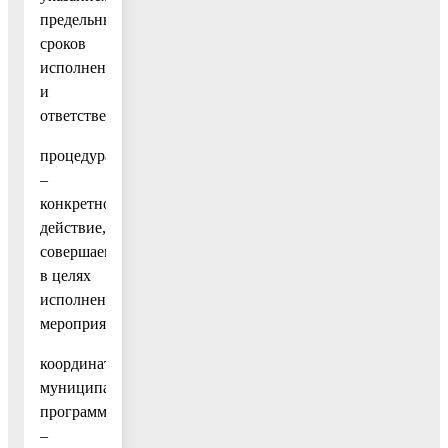
предельных
сроков
исполнения
и
ответственных;
процедура
–
конкретное
действие,
совершаемое
в целях
исполнения
мероприятия;
координатор
муниципальной
программы
–