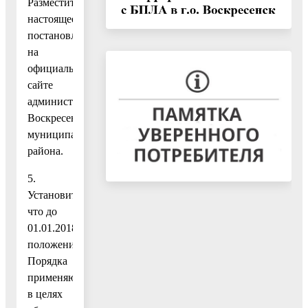
Разместить
настоящее
постановление
на
официальном
сайте
администрации
Воскресенского
муниципального
района.
5.
Установить,
что до
01.01.2018г.
положения
Порядка
применяются
в целях