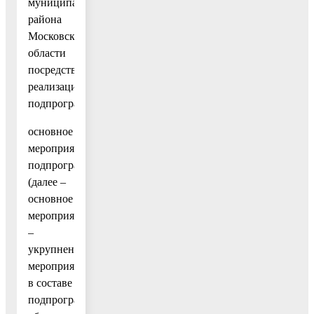
муниципального
района
Московской
области
посредством
реализации
подпрограмм;
основное
мероприятие
подпрограммы
(далее –
основное
мероприятие)
–
укрупненное
мероприятие
в составе
подпрограммы,