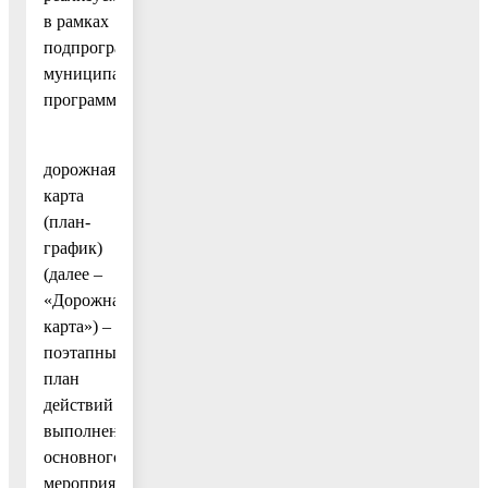
в рамках
подпрограммы
муниципальной
программы;
дорожная
карта
(план-
график)
(далее –
«Дорожная
карта») –
поэтапный
план
действий
выполнения
основного
мероприятия,