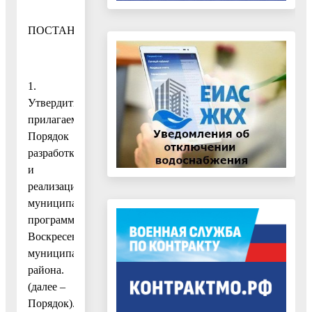
ПОСТАНОВЛЯЮ:
1.
Утвердить
прилагаемый
Порядок
разработки
и
реализации
муниципальных
программ
Воскресенского
муниципального
района.
(далее –
Порядок).