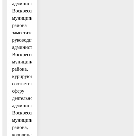
администрации
Воскресенского
муниципального
района
заместителя
руководителя
администрации
Воскресенского
муниципального
района,
курирующего
соответствующую
сферу
деятельности
администрации
Воскресенского
муниципального
района,
координатором