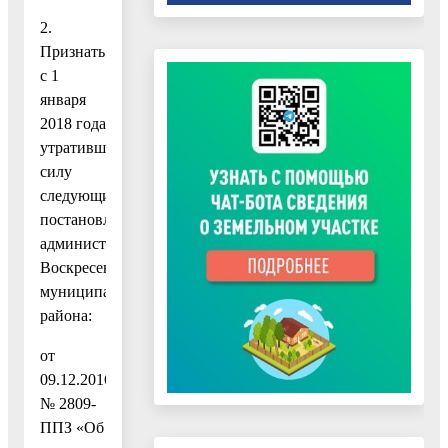
2.
Признать
с 1
января
2018 года
утратившими
силу
следующие
постановления
администрации
Воскресенского
муниципального
района:
от
09.12.2016
№ 2809-
ППЗ «Об