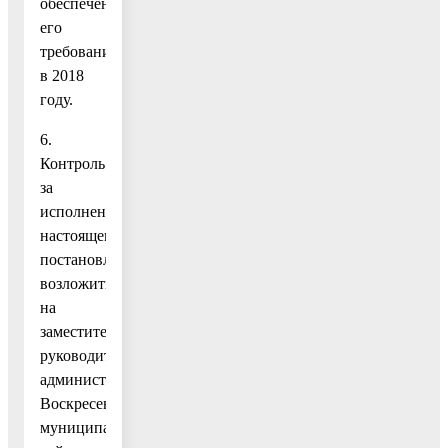
обеспечения
его
требований
в 2018
году.
6.
Контроль
за
исполнением
настоящего
постановления
возложить
на
заместителя
руководителя
администрации
Воскресенского
муниципального