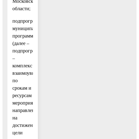
Московской
области;
подпрограмма
муниципальной
программы
(далее –
подпрограмма)
–
комплекс
взаимоувязанных
по
срокам и
ресурсам
мероприятий,
направленных
на
достижение
цели