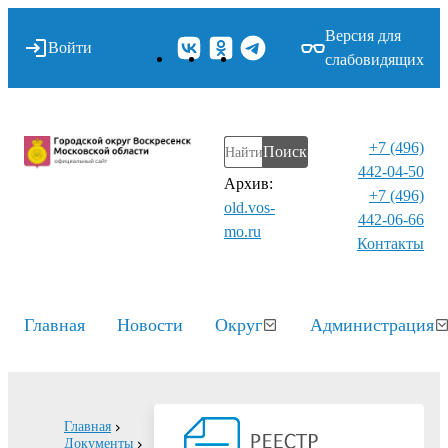
Версия для
Войти
слабовидящих
+7 (496)
Поиск
442-04-50
Архив:
+7 (496)
old.vos-
442-06-66
mo.ru
Контакты⁠
Главная
Новости
Округ
Администрация
Главная
Документы