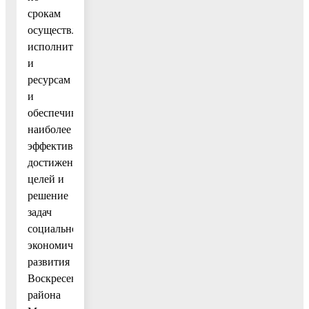
срокам
осуществления,
исполнителям
и
ресурсам
и
обеспечивающих
наиболее
эффективное
достижение
целей и
решение
задач
социально-
экономического
развития
Воскресенского
района