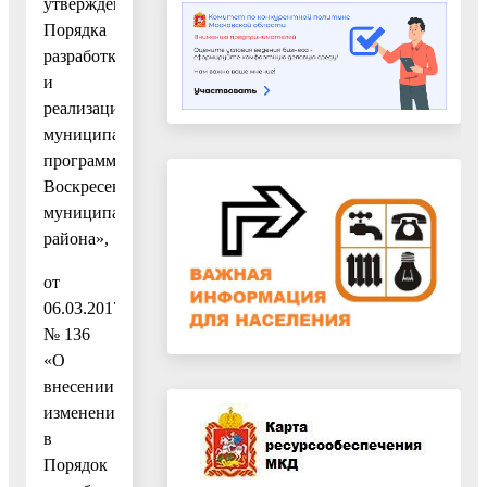
утверждении
Порядка
разработки
и
реализации
муниципальных
программ
Воскресенского
муниципального
района»,
от
06.03.2017
№ 136
«О
внесении
изменений
в
Порядок