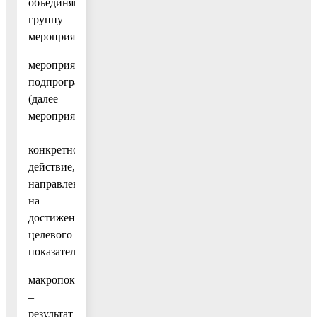
объединяющее
группу
мероприятий;
мероприятие
подпрограммы
(далее –
мероприятие)
–
конкретное
действие,
направленное
на
достижение
целевого
показателя;
макропоказатель
–
результат