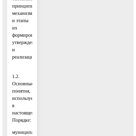
принципы,
механизмы
и этапы
их
формирования,
утверждения
и
реализации.
1.2.
Основные
понятия,
используемые
в
настоящем
Порядке:
муниципальная