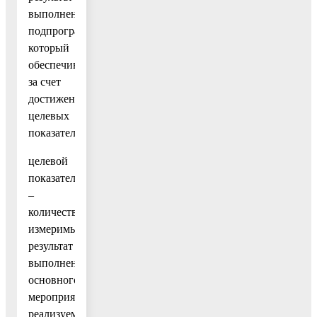
выполнения
подпрограммы,
который
обеспечивается
за счет
достижения
целевых
показателей;
целевой
показатель
–
количественно
измеримый
результат
выполнения
основного
мероприятия,
реализуемого