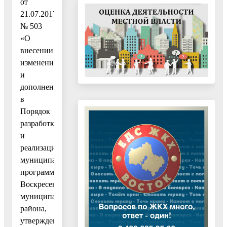
от
21.07.2017
№ 503
«О
внесении
изменений
и
дополнений
в
Порядок
разработки
и
реализации
муниципальных
программ
Воскресенского
муниципального
района,
утвержденный